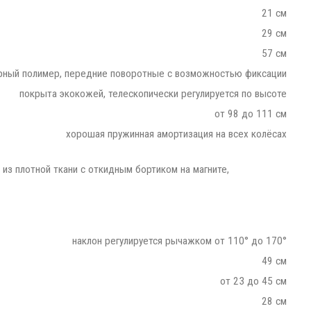
21 см
29 см
57 см
рный полимер, передние поворотные с возможностью фиксации
покрыта экокожей, телескопически регулируется по высоте
от 98 до 111 см
хорошая пружинная амортизация на всех колёсах
 из плотной ткани с откидным бортиком на магните,
наклон регулируется рычажком от 110° до 170°
49 см
от 23 до 45 см
28 см