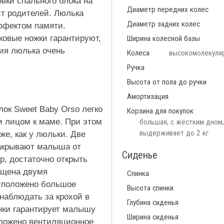
вки спального блока на
Диаметр передних колес
ст родителей. Люлька
Диаметр задних колес
эффектом памяти.
ковые ножки гарантируют,
Ширина колесной базы
ния люлька очень
Колеса
высокомолекуля
Ручка
Высота от пола до ручки
Амортизация
ок Sweet Baby Orso легко
Корзина для покупок
 и лицом к маме. При этом
большая, с жёстким дном,
выдерживает до 2 кг
же, как у люльки. Две
акрывают малыша от
Сиденье
ор, достаточно открыть
ащена двумя
Спинка
сположено большое
Высота спинки
наблюдать за крохой в
Глубина сиденья
нки гарантирует малышу
Ширина сиденья
оложено вентиляционное