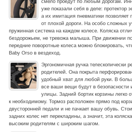
смело проедут по любым дорогам. Ин
уже показали себя в деле: протектор 
а их имитация пневматики позволяет
от плохой дороги. На особо сложных у
пружинная система на каждом колесе. Коляска отли
бездорожьем, не тревожа малыша. При движении по
передние поворотные колеса можно блокировать, чт
Baby Orso в вездеход.
Эргономичная ручка телескопически р
родителей. Она покрыта перфорирован
удобный хват для любой руки. В боль
все ваши вещи будут в безопасности 
улицы. Задний бортик корзины легко 
к необходимому. Тормоз расположен прямо под корз
двусторонней педали и не пачкает вашу обувь. Стои
задних колес нет перекладины, а значит, эта коляск
высоким родителям с широким шагом.