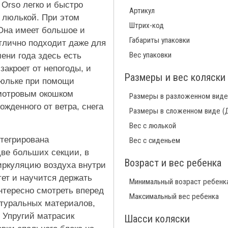
 Orso легко и быстро
Артикул
 люлькой. При этом
Штрих-код
Она имеет большое и
Габариты упаковки
тлично подходит даже для
Вес упаковки
ени года здесь есть
акроет от непогоды, и
Размеры и вес коляски
люльке при помощи
смотровым окошком
Размеры в разложенном виде
жденного от ветра, снега
Размеры в сложенном виде (
Вес с люлькой
нтегрирована
Вес с сиденьем
ве больших секции, в
Возраст и вес ребенка
иркуляцию воздуха внутри
тет и научится держать
Минимальный возраст ребенк
интересно смотреть вперед
Максимальный вес ребенка
атуральных материалов,
. Упругий матрасик
Шасси коляски