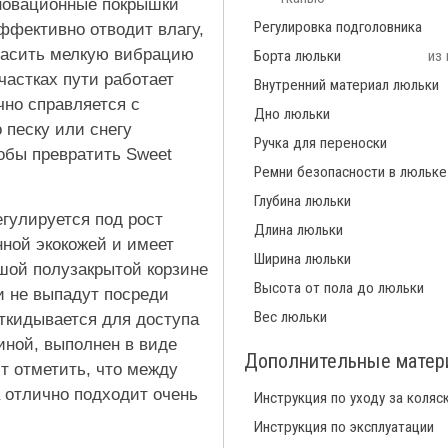
новационные покрышки
Регулировка подголовника
эффективно отводит влагу,
 гасить мелкую вибрацию
Борта люльки
из
частках пути работает
Внутренний материал люльки
чно справляется с
Дно люльки
 песку или снегу
Ручка для переноски
обы превратить Sweet
Ремни безопасности в люльке
Глубина люльки
егулируется под рост
Длина люльки
ной экокожей и имеет
Ширина люльки
шой полузакрытой корзине
Высота от пола до люльки
и не выпадут посреди
Вес люльки
откидывается для доступа
иной, выполнен в виде
Дополнительные мате
т отметить, что между
а отлично подходит очень
Инструкция по уходу за коляс
Инструкция по эксплуатации