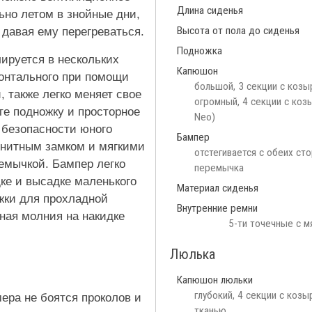
Длина сиденья
ьно летом в знойные дни,
Высота от пола до сиденья
 давая ему перегреваться.
Подножка
ируется в нескольких
Капюшон
зонтального при помощи
большой, 3 секции с козы
, также легко меняет свое
огромный, 4 секции с коз
те подножку и просторное
Neo)
 безопасности юного
Бампер
гнитным замком и мягкими
отстегивается с обеих ст
емычкой. Бампер легко
перемычка
дке и высадке маленького
Материал сиденья
ожки для прохладной
Внутренние ремни
ьная молния на накидке
5-ти точечные с м
Люлька
Капюшон люльки
глубокий, 4 секции с козы
ера не боятся проколов и
тканью