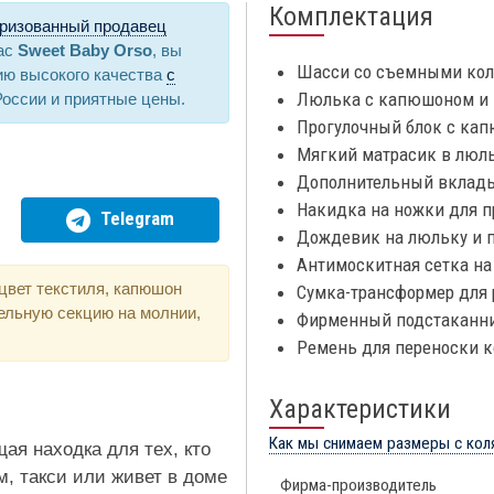
Комплектация
ризованный продавец
нас
Sweet Baby Orso
, вы
Шасси со съемными колё
ию высокого качества
с
Люлька с капюшоном и 
России и приятные цены.
Прогулочный блок с ка
Мягкий матрасик в люль
Дополнительный вклады
Накидка на ножки для п
Telegram
Дождевик на люльку и п
Антимоскитная сетка на
цвет текстиля, капюшон
Сумка-трансформер для 
ельную секцию на молнии,
Фирменный подстаканн
Ремень для переноски к
Характеристики
Как мы снимаем размеры с кол
ая находка для тех, кто
, такси или живет в доме
Фирма-производитель