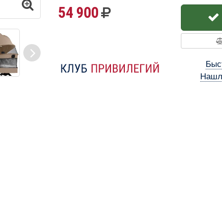
54 900
Быс
Нашл