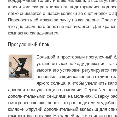
поддерживает голову и шею малыша. Высота устано
шасси коляски регулируется, подстариваясь под ро
легко снимается с шасси коляски за счет кнопок с 
Переносить её можно за ручку на капюшоне. Пласти
что дно спального блока не испачкается. Для хране
компактно складывается.
Прогулочный блок
Большой и просторный прогулочный бл
установить как по ходу движения, так
высота его установки регулируется так
основные секции капюшона отлично з
яркого солнца, а чтобы увеличить кап
дополнительную секцию на молнии. Серия Neo осн
дополнительными секциями на молниях. Сверху ра
смотровое окошко, через которое родителям удобно 
коляске. Упругий дополнительный вкладыш для спи
комфортную посадку. На задней части спинки расп