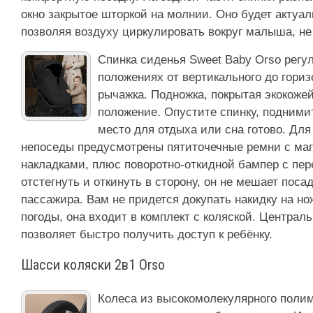
окно закрытое шторкой на молнии. Оно будет актуал
позволяя воздуху циркулировать вокруг малыша, не
Спинка сиденья Sweet Baby Orso регул
положениях от вертикального до гори
рычажка. Подножка, покрытая экокожей
положение. Опустите спинку, подними
место для отдыха или сна готово. Для
непоседы предусмотрены пятиточечные ремни с ма
накладками, плюс поворотно-откидной бампер с пер
отстегнуть и откинуть в сторону, он не мешает поса
пассажира. Вам не придется докупать накидку на н
погоды, она входит в комплект с коляской. Централ
позволяет быстро получить доступ к ребёнку.
Шасси коляски 2в1 Orso
Колеса из высокомолекулярного полим