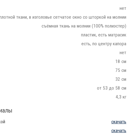
нет
 плотной ткани, в изголовье сетчатое окно со шторкой на молнии
съёмная ткань на молнии (100% полиэстер)
пластик, есть матрасик
есть, по центру капора
нет
18 см
75 см
32 см
от 53 до 58 см
4,3 кг
риалы
кой
скачать
скачать