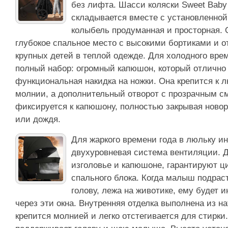
без лифта. Шасси коляски Sweet Baby
складывается вместе с установленной
колыбель продуманная и просторная. 
глубокое спальное место с высокими бортиками и о
крупных детей в теплой одежде. Для холодного врем
полный набор: огромный капюшон, который отлично з
функциональная накидка на ножки. Она крепится к 
молнии, а дополнительный отворот с прозрачным 
фиксируется к капюшону, полностью закрывая новоро
или дождя.
Для жаркого времени года в люльку и
двухуровневая система вентиляции. Д
изголовье и капюшоне, гарантируют ц
спального блока. Когда малыш подрас
голову, лежа на животике, ему будет 
через эти окна. Внутренняя отделка выполнена из н
крепится молнией и легко отстегивается для стирки