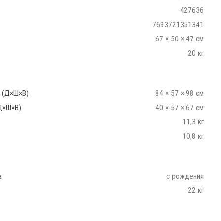
427636
7693721351341
67 × 50 × 47 см
20 кг
 (Д×Ш×В)
84 × 57 × 98 см
Д×Ш×В)
40 × 57 × 67 см
11,3 кг
10,8 кг
а
с рождения
22 кг