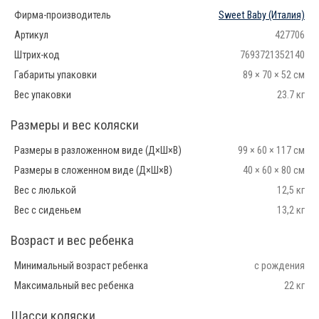
Фирма-производитель
Sweet Baby
(Италия)
Артикул
427706
Штрих-код
7693721352140
Габариты упаковки
89 × 70 × 52 см
Вес упаковки
23.7 кг
Размеры и вес коляски
Размеры в разложенном виде (Д×Ш×В)
99 × 60 × 117 см
Размеры в сложенном виде (Д×Ш×В)
40 × 60 × 80 см
Вес с люлькой
12,5 кг
Вес с сиденьем
13,2 кг
Возраст и вес ребенка
Минимальный возраст ребенка
с рождения
Максимальный вес ребенка
22 кг
Шасси коляски