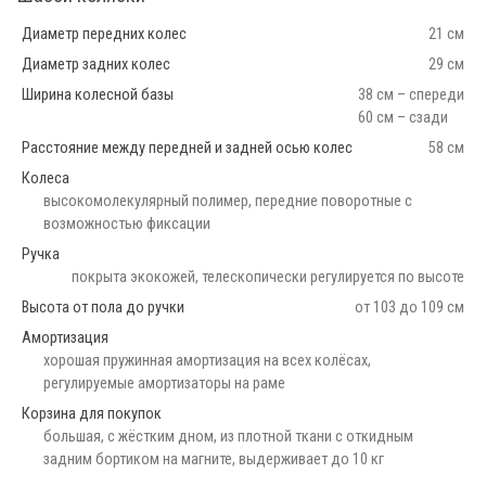
Диаметр передних колес
21 см
Диаметр задних колес
29 см
Ширина колесной базы
38 см – спереди
60 см – сзади
Расстояние между передней и задней осью колес
58 см
Колеса
высокомолекулярный полимер, передние поворотные с
возможностью фиксации
Ручка
покрыта экокожей, телескопически регулируется по высоте
Высота от пола до ручки
от 103 до 109 см
Амортизация
хорошая пружинная амортизация на всех колёсах,
регулируемые амортизаторы на раме
Корзина для покупок
большая, с жёстким дном, из плотной ткани с откидным
задним бортиком на магните, выдерживает до 10 кг