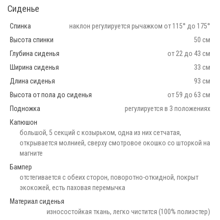
Сиденье
Спинка
наклон регулируется рычажком от 115° до 175°
Высота спинки
50 см
Глубина сиденья
от 22 до 43 см
Ширина сиденья
33 см
Длина сиденья
93 см
Высота от пола до сиденья
от 59 до 63 см
Подножка
регулируется в 3 положениях
Капюшон
большой, 5 секций с козырьком, одна из них сетчатая,
открывается молнией, сверху смотровое окошко со шторкой на
магните
Бампер
отстегивается с обеих сторон, поворотно-откидной, покрыт
экокожей, есть паховая перемычка
Материал сиденья
износостойкая ткань, легко чистится (100% полиэстер)