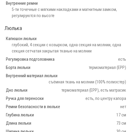
Внутренние ремни
5-ти точечные с мягкими накладками и магнитным замком,
регулируются по высоте
Люлька
Капюшон люльки
глубокий, 4 секции с козырком, одна секция на молнии, одна
секция сетчатая закрытая тканью на молнии
Регулировка подголовника
есть
Борта люльки
термоматериал (EPP)
Внутренний материал люльки
съёмная ткань на молнии (100% полиэстер)
Дно люльки
термоматериал (EPP), есть матрасик
Ручка для переноски
есть, по центру капора
Ремни безопасности в люльке
нет
Глубина люльки
17 см
Длина люльки
73 см
Ширина люльки
30 см