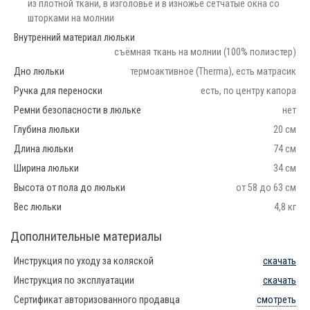
из плотной ткани, в изголовье и в изножье сетчатые окна со
шторками на молнии
Внутренний материал люльки
съёмная ткань на молнии (100% полиэстер)
Дно люльки
термоактивное (Therma), есть матрасик
Ручка для переноски
есть, по центру капора
Ремни безопасности в люльке
нет
Глубина люльки
20 см
Длина люльки
74 см
Ширина люльки
34 см
Высота от пола до люльки
от 58 до 63 см
Вес люльки
4,8 кг
Дополнительные материалы
Инструкция по уходу за коляской
скачать
Инструкция по эксплуатации
скачать
Сертификат авторизованного продавца
смотреть