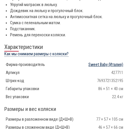
Упругий матрасик в люльку.
Дождевик на люльку и прогулочный блок.
Антимоскитная сетка на люльку и прогулочный блок.
Сумка с пеленальным матом.
Подстаканник.
Ремень для переноски коляски.
Характеристики
Как мы снимаем размеры с коляски?
Фирма-производитель
Sweet Baby
(Италия)
Артикул
427711
Штрих-код
7693721352195
Габариты упаковки
86 × 51 × 40 см
Вес упаковки
22.4 кг
Размеры и вес коляски
Размеры в разложенном виде (Д×Ш×В)
77 × 57 × 105 см
Размеры в сложенном виде (Д×Ш×В)
46 × 57 × 66 см