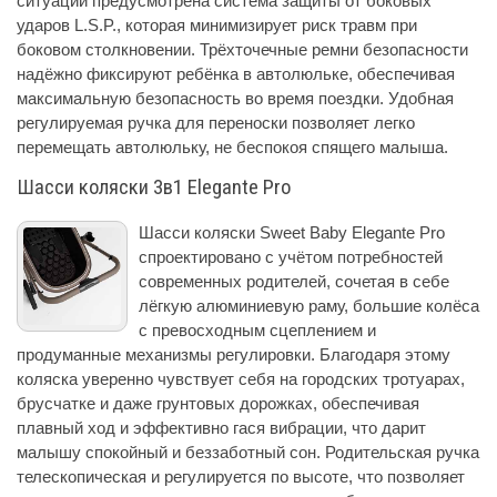
ситуации предусмотрена система защиты от боковых
ударов L.S.P., которая минимизирует риск травм при
боковом столкновении. Трёхточечные ремни безопасности
надёжно фиксируют ребёнка в автолюльке, обеспечивая
максимальную безопасность во время поездки. Удобная
регулируемая ручка для переноски позволяет легко
перемещать автолюльку, не беспокоя спящего малыша.
Шасси коляски 3в1 Elegante Pro
Шасси коляски Sweet Baby Elegante Pro
спроектировано с учётом потребностей
современных родителей, сочетая в себе
лёгкую алюминиевую раму, большие колёса
с превосходным сцеплением и
продуманные механизмы регулировки. Благодаря этому
коляска уверенно чувствует себя на городских тротуарах,
брусчатке и даже грунтовых дорожках, обеспечивая
плавный ход и эффективно гася вибрации, что дарит
малышу спокойный и беззаботный сон. Родительская ручка
телескопическая и регулируется по высоте, что позволяет