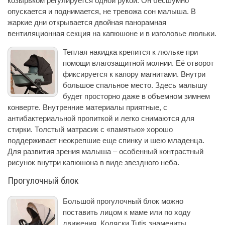
козырьком регулируется одной рукой. Он бесшумно
опускается и поднимается, не тревожа сон малыша. В
жаркие дни открывается двойная панорамная
вентиляционная секция на капюшоне и в изголовье люльки.
Теплая накидка крепится к люльке при
помощи влагозащитной молнии. Её отворот
фиксируется к капору магнитами. Внутри
большое спальное место. Здесь малышу
будет просторно даже в объемном зимнем
конверте. Внутренние материалы приятные, с
антибактериальной пропиткой и легко снимаются для
стирки. Толстый матрасик с «памятью» хорошо
поддерживает неокрепшие еще спинку и шею младенца.
Для развития зрения малыша – особенный контрастный
рисунок внутри капюшона в виде звездного неба.
Прогулочный блок
Большой прогулочный блок можно
поставить лицом к маме или по ходу
движения. Коляски Tutis знамениты