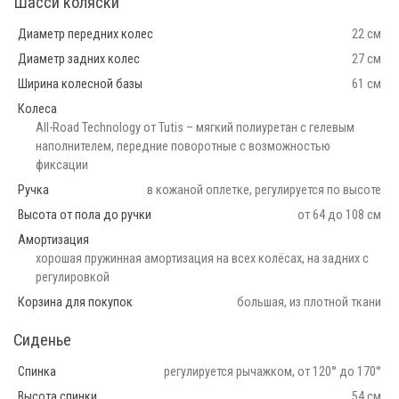
Шасси коляски
Диаметр передних колес
22 см
Диаметр задних колес
27 см
Ширина колесной базы
61 см
Колеса
All-Road Technology от Tutis – мягкий полиуретан с гелевым
наполнителем, передние поворотные с возможностью
фиксации
Ручка
в кожаной оплетке, регулируется по высоте
Высота от пола до ручки
от 64 до 108 см
Амортизация
хорошая пружинная амортизация на всех колёсах, на задних с
регулировкой
Корзина для покупок
большая, из плотной ткани
Сиденье
Спинка
регулируется рычажком, от 120° до 170°
Высота спинки
54 см