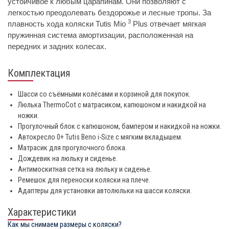
устойчивое к любым царапинам. Они позволяют с
легкостью преодолевать бездорожье и лесные тропы. За
3
плавность хода коляски Tutis Mio
Plus отвечает мягкая
пружинная система амортизации, расположенная на
передних и задних колесах.
Комплектация
Шасси со съёмными колёсами и корзиной для покупок.
Люлька ThermoCot с матрасиком, капюшоном и накидкой на
ножки.
Прогулочный блок с капюшоном, бампером и накидкой на ножки.
Автокресло 0+ Tutis Beno i-Size с мягким вкладышем.
Матрасик для прогулочного блока.
Дождевик на люльку и сиденье.
Антимоскитная сетка на люльку и сиденье.
Ремешок для переноски коляски на плече.
Адаптеры для установки автолюльки на шасси коляски.
Характеристики
Как мы снимаем размеры с коляски?