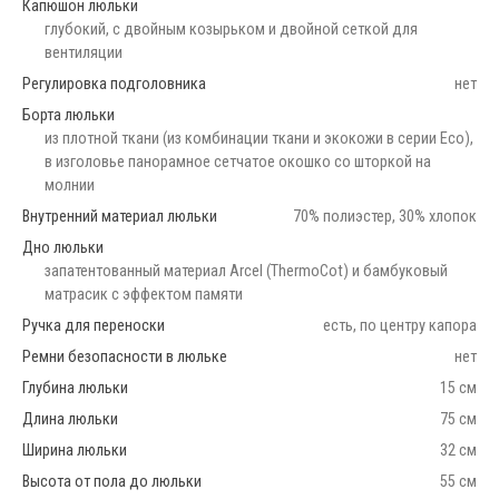
Капюшон люльки
глубокий, с двойным козырьком и двойной сеткой для
вентиляции
Регулировка подголовника
нет
Борта люльки
из плотной ткани (из комбинации ткани и экокожи в серии Eco),
в изголовье панорамное сетчатое окошко со шторкой на
молнии
Внутренний материал люльки
70% полиэстер, 30% хлопок
Дно люльки
запатентованный материал Arcel (ThermoCot) и бамбуковый
матрасик с эффектом памяти
Ручка для переноски
есть, по центру капора
Ремни безопасности в люльке
нет
Глубина люльки
15 см
Длина люльки
75 см
Ширина люльки
32 см
Высота от пола до люльки
55 см