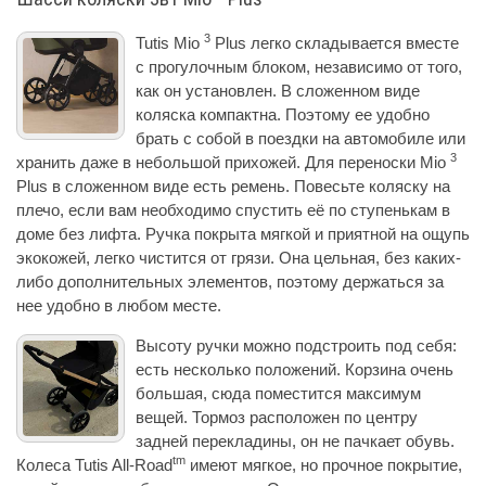
3
Tutis Mio
Plus легко складывается вместе
с прогулочным блоком, независимо от того,
как он установлен. В сложенном виде
коляска компактна. Поэтому ее удобно
брать с собой в поездки на автомобиле или
3
хранить даже в небольшой прихожей. Для переноски Mio
Plus в сложенном виде есть ремень. Повесьте коляску на
плечо, если вам необходимо спустить её по ступенькам в
доме без лифта. Ручка покрыта мягкой и приятной на ощупь
экокожей, легко чистится от грязи. Она цельная, без каких-
либо дополнительных элементов, поэтому держаться за
нее удобно в любом месте.
Высоту ручки можно подстроить под себя:
есть несколько положений. Корзина очень
большая, сюда поместится максимум
вещей. Тормоз расположен по центру
задней перекладины, он не пачкает обувь.
tm
Колеса Tutis All-Road
имеют мягкое, но прочное покрытие,