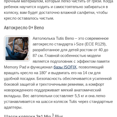
прочным материалом, который легко чистить от грязи. Когда
ребенок научится ходить и самостоятельно забираться в
коляску, вам будет достаточно влажной салфетки, чтобы
кресло оставалось чистым.
Автокресло 0+ Beno
Автолюлька Tutis Beno – это современное
автокресло стандарта i-Size (ECE R129),
разработанное для детей ростом от 40 до
87 см. Главной особенностью модели
является подголовник с эффектом памяти
Memory Pad и функционал
базы ISOFIX
, позволяющий
вращать кресло на 180° и выдвигать его на 14 см для
удобной посадки. Безопасность обеспечивается усиленной
боковой защитой и трехточечными ремнями, а комфорт
новорожденного поддерживает мягкий анатомический
вкладыш. Вес автолюльки составляет 5,5 кг и она легко
устанавливается на шасси колясок Tutis через стандартные
адаптеры.
3
Шасси коляски 3в1 Mio
Plus