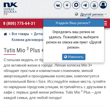
Другой регион
8 (800) 775-64-31
Угадали Ваш регион?
Определить ваш регион не
Все товары
Детские коляски
Магазин детских колясок
удалось. Пожалуйста, выберите
Коляски для новорожденных
Tutis
регион из списка или пункт «Другой
регион».
3
Tutis Mio
Plus + Beno
Изменить
Стильная модель от бренда Tutis разработана специально
для активной жизни в городе. Лёгкая коляска Mio 3+
обладает простым и компактным сложением, мягкой
амортизацией и проходимыми колесами, комплектуется
автолюлькой Beno i-Size. Исследуйте новые места, гуляйте
по нарядным городским улицам, встречайтесь с друзьями в
3
кафе с первых дней жизни ребенка. Tutis Mio
Plus – для
каждой семьи, для любой погоды!