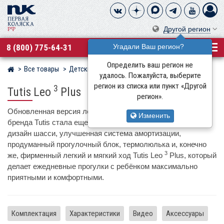
Другой регион
8 (800) 775-64-31
Угадали Ваш регион?
Определить ваш регион не
Все товары
Детские коляски
Tutis
Магазин детских колясок
удалось. Пожалуйста, выберите
регион из списка или пункт «Другой
3
Tutis Leo
Plus
регион».
Обновленная версия легендарной коляски от популярного
Изменить
бренда Tutis стала еще более привлекательной: стильный
дизайн шасси, улучшенная система амортизации,
продуманный прогулочный блок, термолюлька и, конечно
3
же, фирменный легкий и мягкий ход Tutis Leo
Plus, который
делает ежедневные прогулки с ребёнком максимально
приятными и комфортными.
Комплектация
Характеристики
Видео
Аксессуары