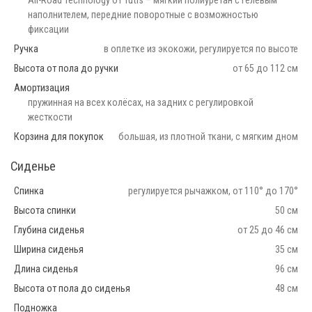
All-Road Technology от Tutis – мягкий полиуретан с гелевым
наполнителем, передние поворотные с возможностью
фиксации
Ручка
в оплетке из экокожи, регулируется по высоте
Высота от пола до ручки
от 65 до 112 см
Амортизация
пружинная на всех колёсах, на задних с регулировкой
жесткости
Корзина для покупок
большая, из плотной ткани, с мягким дном
Сиденье
Спинка
регулируется рычажком, от 110° до 170°
Высота спинки
50 см
Глубина сиденья
от 25 до 46 см
Ширина сиденья
35 см
Длина сиденья
96 см
Высота от пола до сиденья
48 см
Подножка