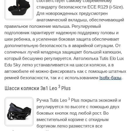
соответствует самому современному
стандарту безопасности ECE R129 (i-Size).
Для новорожденных предусмотрен
анатомический вкладыш, обеспечивающий
правильное положение малыша. Регулируемый
подголовник гарантирует надежную поддержку головы и
шеи ребенка, а усиленная боковая защита обеспечивает
дополнительную безопасность в аварийной ситуации. От
солнечных лучей младенца защищает большой капюшон,
который бесшумно регулируется. Автолюлька Tutis Elo Lux
Edu Sky легко устанавливается на шасси коляски, а в
автомобиле её можно фиксировать как с помощью штатных
ремней безопасности, так и с использованием
Isofix-базы
.
3
Шасси коляски 3в1 Leo
Plus
3
Ручка Tutis Leo
Plus покрыта экокожей и
регулируется по высоте с помощью двух
боковых кнопок под любой рост. Во
вместительной корзине с откидным
бортиком легко разместятся все