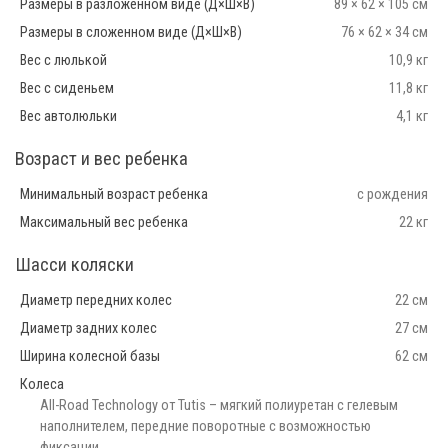
Размеры в разложенном виде (Д×Ш×В)
89 × 62 × 105 см
Размеры в сложенном виде (Д×Ш×В)
76 × 62 × 34 см
Вес с люлькой
10,9 кг
Вес с сиденьем
11,8 кг
Вес автолюльки
4,1 кг
Возраст и вес ребенка
Минимальный возраст ребенка
с рождения
Максимальный вес ребенка
22 кг
Шасси коляски
Диаметр передних колес
22 см
Диаметр задних колес
27 см
Ширина колесной базы
62 см
Колеса
All-Road Technology от Tutis – мягкий полиуретан с гелевым
наполнителем, передние поворотные с возможностью
фиксации