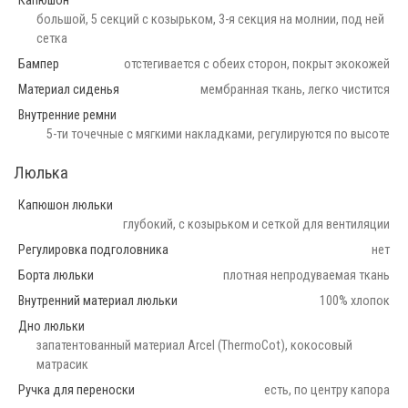
Капюшон
большой, 5 секций с козырьком, 3-я секция на молнии, под ней
сетка
Бампер
отстегивается с обеих сторон, покрыт экокожей
Материал сиденья
мембранная ткань, легко чистится
Внутренние ремни
5-ти точечные с мягкими накладками, регулируются по высоте
Люлька
Капюшон люльки
глубокий, с козырьком и сеткой для вентиляции
Регулировка подголовника
нет
Борта люльки
плотная непродуваемая ткань
Внутренний материал люльки
100% хлопок
Дно люльки
запатентованный материал Arcel (ThermoCot), кокосовый
матрасик
Ручка для переноски
есть, по центру капора