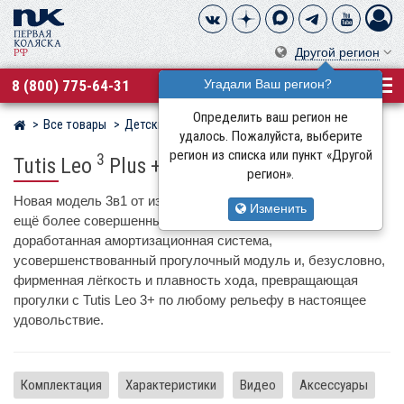
Другой регион
8 (800) 775-64-31
Угадали Ваш регион?
Определить ваш регион не
Все товары
Детские коляски
Tutis
Магазин детских колясок
удалось. Пожалуйста, выберите
регион из списка или пункт «Другой
3
Tutis Leo
Plus + Elo Lux
регион».
Новая модель 3в1 от известного бренда Tutis приобрела
Изменить
ещё более совершенный облик: элегантный дизайн шасси,
доработанная амортизационная система,
усовершенствованный прогулочный модуль и, безусловно,
фирменная лёгкость и плавность хода, превращающая
прогулки с Tutis Leo 3+ по любому рельефу в настоящее
удовольствие.
Комплектация
Характеристики
Видео
Аксессуары