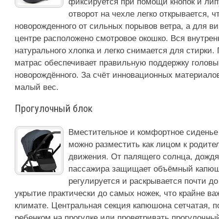
фиксируется при помощи кнопок и ли
отворот на чехле легко открывается, 
новорожденного от сильных порывов ветра, а для ви
центре расположено смотровое окошко. Вся внутрен
натурального хлопка и легко снимается для стирки.
матрас обеспечивает правильную поддержку головы
новорождённого. За счёт инновационных материало
малый вес.
Прогулочный блок
Вместительное и комфортное сиденье 
можно разместить как лицом к родите
движения. От палящего солнца, дождя
пассажира защищает объёмный капюш
регулируется и раскрывается почти до
укрытие практически до самых ножек, что крайне в
климате. Центральная секция капюшона сетчатая, 
ребенком на прогулке или проветривать прогулочный