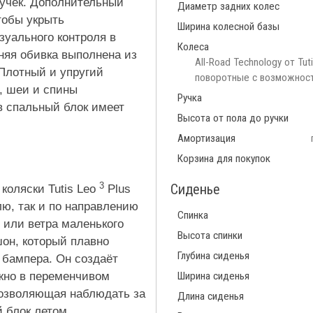
пучек. Дополнительный
Диаметр задних колес
чтобы укрыть
Ширина колесной базы
зуального контроля в
Колеса
няя обивка выполнена из
All-Road Technology от Tu
 Плотный и упругий
поворотные с возможнос
, шеи и спины
Ручка
в спальный блок имеет
Высота от пола до ручки
Амортизация
Корзина для покупок
3
Сиденье
коляски Tutis Leo
Plus
лю, так и по направлению
Спинка
 или ветра маленького
Высота спинки
он, который плавно
Глубина сиденья
 бампера. Он создаёт
ажно в переменчивом
Ширина сиденья
позволяющая наблюдать за
Длина сиденья
 блок летом.