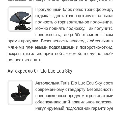
Прогулочный блок легко трансформиру
отдыха – достаточно потянуть за рыча
полностью горизонтальное положение
можно поднять подножку. Так получитс
поверхность, где ребёнок сможет с ко
время прогулки. Безопасность непоседы обеспечив
мягкими плечевыми подкладками и поворотно-откид
покрыт тактильно приятной экокожей, в случае нео
полностью снять.
Автокресло 0+ Elo Lux Edu Sky
Автолюлька Tutis Elo Lux Edu Sky соо
современному стандарту безопасности 
новорожденных предусмотрен анатом
обеспечивающий правильное положен
Регулируемый подголовник гарантиру