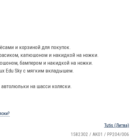
сами и корзиной для покупок.
расиком, капюшоном и накидкой на ножки.
юшоном, бампером и накидкой на ножки.
 Lux Edu Sky с мягким вкладышем.
 автолюльки на шасси коляски.
яски?
Tutis
(Литва)
1582302 / AK01 / PP204/006