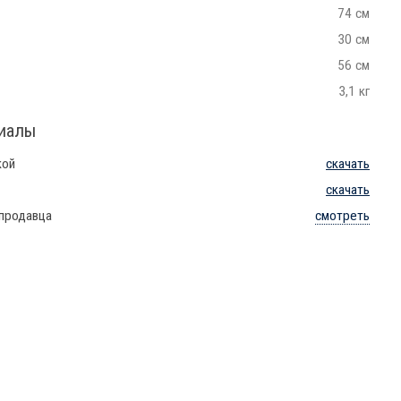
74 см
30 см
56 см
3,1 кг
риалы
кой
скачать
скачать
 продавца
смотреть