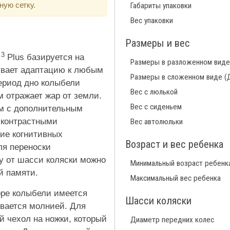
ную сетку.
Габариты упаковки
Вес упаковки
Размеры и вес
3
o
Plus базируется на
Размеры в разложенном виде
ивает адаптацию к любым
Размеры в сложенном виде (
ериод дно колыбели
Вес с люлькой
м отражает жар от земли.
Вес с сиденьем
м с дополнительным
 контрастными
Вес автолюльки
ие когнитивных
Возраст и вес ребенка
ля переноски
у от шасси коляски можно
Минимальный возраст ребенк
й памяти.
Максимальный вес ребенка
оре колыбели имеется
Шасси коляски
ывается молнией. Для
 чехол на ножки, который
Диаметр передних колес