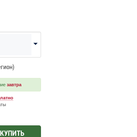
егион)
ние
завтра
платно
аты
КУПИТЬ