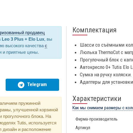
Комплектация
ризованный продавец
s Leo 3 Plus + Elo Lux
, вы
Шасси со съёмными колё
ию высокого качества
с
Люлька ThermoCot с мат
и и приятные цены.
Прогулочный блок с кап
Автокресло 0+ Tutis Elo
Сумка на ручку коляски.
Адаптеры для установки
Telegram
Характеристики
аличием пружинной
Как мы снимаем размеры с кол
 рамы, улучшенной корзиной
и прогулочного блока. На
Фирма-производитель
оделях Tutis, используется
Артикул
л дизайн и расположение