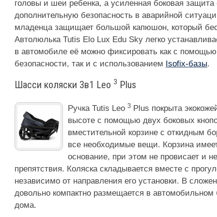
головы и шеи ребенка, а усиленная боковая защита
дополнительную безопасность в аварийной ситуаци
младенца защищает большой капюшон, который бес
Автолюлька Tutis Elo Lux Edu Sky легко устанавлива
в автомобиле её можно фиксировать как с помощь
безопасности, так и с использованием
Isofix-базы
.
3
Шасси коляски 3в1 Leo
Plus
3
Ручка Tutis Leo
Plus покрыта экокожей
высоте с помощью двух боковых кнопо
вместительной корзине с откидным бо
все необходимые вещи. Корзина имеет
основание, при этом не провисает и н
препятствия. Коляска складывается вместе с прогу
независимо от направления его установки. В сложе
довольно компактно размещается в автомобильном 
дома.