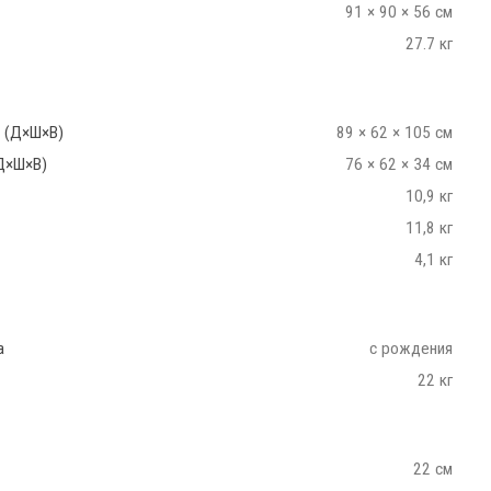
91 × 90 × 56 см
27.7 кг
 (Д×Ш×В)
89 × 62 × 105 см
Д×Ш×В)
76 × 62 × 34 см
10,9 кг
11,8 кг
4,1 кг
а
с рождения
22 кг
22 см