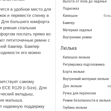
Высота от пола до сиденья
Подножка
ется в удобное место для
жок и перевести спинку в
Капюшон
боль
. Для большего комфорта
Бампер
я ровная спальная
Материал сиденья
мфортом поспать прямо во
Внутренние ремни
ают пятиточечные ремни с
ной бампер. Бампер
Люлька
бходимости его можно
Капюшон люльки
Регулировка подголовника
Борта люльки
Внутренний материал люльки
тветствует самому
Дно люльки
за
ECE R129 (i-Size). Для
Ручка для переноски
ический вкладыш,
ие малыша.
Ремни безопасности в люльке
ет надежную поддержку
Глубина люльки