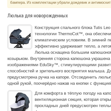
бампера. Из комплектации убрали дождевик и антимоскит
Люлька для новорожденных
Конструкция спального блока Tutis Le
технологии ThermoCot™, она обеспеч
климатическим условиям. В зимний п
эффективно удерживает тепло, а лето
Люлька оснащена большим капюшоно
козырьком. Внутренняя сторона капюшона украшена
изображениями EduSky™, стимулирующими развит
способностей и зрительного восприятия малыша. Д
предусмотрена ручка на капоре. Отсоединить люльк
одной рукой, поочерёдно нажав на кнопки с функцие
Для комфорта в тёплую погоду на кап
вентиляционная секция, которая откр
прохладных дней предусмотрен теплый