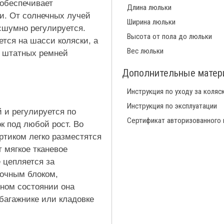
 обеспечивает
Длина люльки
и. От солнечных лучей
Ширина люльки
шумно регулируется.
Высота от пола до люльки
ется на шасси коляски, а
Вес люльки
ю штатных ремней
Дополнительные мате
Инструкция по уходу за коляс
Инструкция по эксплуатации
 и регулируется по
Сертификат авторизованного
к под любой рост. Во
ртиком легко разместятся
 мягкое тканевое
е цепляется за
лочным блоком,
нном состоянии она
багажнике или кладовке