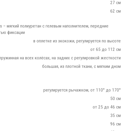
27 см
62 см
tis – мягкий полиуретан с гелевым наполнителем, передние
тью фиксации
в оплетке из экокожи, регулируется по высоте
от 65 до 112 см
пружинная на всех колёсах, на задних с регулировкой жесткости
большая, из плотной ткани, с мягким дном
регулируется рычажком, от 110° до 170°
50 см
от 25 до 46 см
35 см
96 см