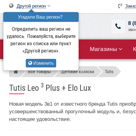
Другой регион
Зака
Угадали Ваш регион?
8 (
Определить ваш регион не
зво
удалось. Пожалуйста, выберите
регион из списка или пункт
Все товары
Акции
Магазины
«Другой регион».
Изменить
Все товары
Детские коляски
Tutis
Магазин детских колясок
3
Tutis Leo
Plus + Elo Lux
Новая модель 3в1 от известного бренда Tutis прио
усовершенствованный прогулочный модуль и, безусл
настоящее удовольствие.