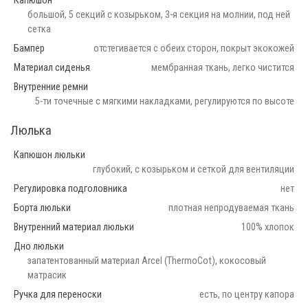
Капюшон
большой, 5 секций с козырьком, 3-я секция на молнии, под ней
сетка
Бампер
отстегивается с обеих сторон, покрыт экокожей
Материал сиденья
мембранная ткань, легко чистится
Внутренние ремни
5-ти точечные с мягкими накладками, регулируются по высоте
Люлька
Капюшон люльки
глубокий, с козырьком и сеткой для вентиляции
Регулировка подголовника
нет
Борта люльки
плотная непродуваемая ткань
Внутренний материал люльки
100% хлопок
Дно люльки
запатентованный материал Arcel (ThermoCot), кокосовый
матрасик
Ручка для переноски
есть, по центру капора