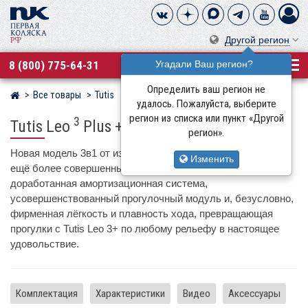
Другой регион
8 (800) 775-64-31
Угадали Ваш регион?
Определить ваш регион не
Все товары
Tutis
Магазин детских колясок
удалось. Пожалуйста, выберите
регион из списка или пункт «Другой
3
Tutis Leo
Plus + Elo Lux
регион».
Новая модель 3в1 от известного бренда Tutis приобрела
Изменить
ещё более совершенный облик: элегантный дизайн шасси,
доработанная амортизационная система,
усовершенствованный прогулочный модуль и, безусловно,
фирменная лёгкость и плавность хода, превращающая
прогулки с Tutis Leo 3+ по любому рельефу в настоящее
удовольствие.
Комплектация
Характеристики
Видео
Аксессуары