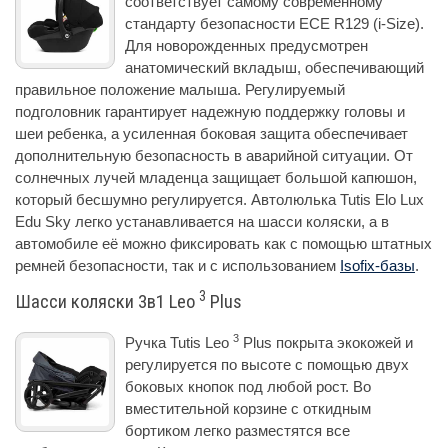
соответствует самому современному
стандарту безопасности ECE R129 (i-Size).
Для новорожденных предусмотрен
анатомический вкладыш, обеспечивающий
правильное положение малыша. Регулируемый
подголовник гарантирует надежную поддержку головы и
шеи ребенка, а усиленная боковая защита обеспечивает
дополнительную безопасность в аварийной ситуации. От
солнечных лучей младенца защищает большой капюшон,
который бесшумно регулируется. Автолюлька Tutis Elo Lux
Edu Sky легко устанавливается на шасси коляски, а в
автомобиле её можно фиксировать как с помощью штатных
ремней безопасности, так и с использованием
Isofix-базы
.
3
Шасси коляски 3в1 Leo
Plus
3
Ручка Tutis Leo
Plus покрыта экокожей и
регулируется по высоте с помощью двух
боковых кнопок под любой рост. Во
вместительной корзине с откидным
бортиком легко разместятся все