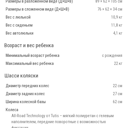
Размеры в разложенном виде (Д×Ш×В)
89 × 62 × 105 см
Размеры в сложенном виде (Д×Ш×В)
76 × 62 × 34 см
Вес с люлькой
10,9 кг
Вес с сиденьем
11,8 кг
Вес автолюльки
4,1 кг
Возраст и вес ребенка
Минимальный возраст ребенка
с рождения
Максимальный вес ребенка
22 кг
Шасси коляски
Диаметр передних колес
22 см
Диаметр задних колес
27 см
Ширина колесной базы
62 см
Колеса
All-Road Technology от Tutis – мягкий полиуретан с гелевым
наполнителем, передние поворотные с возможностью
фиксации