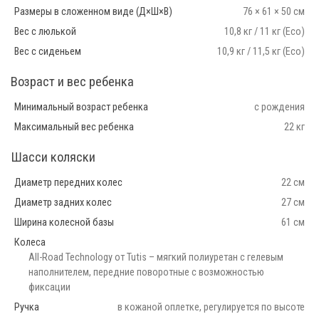
Размеры в сложенном виде (Д×Ш×В)
76 × 61 × 50 см
Вес с люлькой
10,8 кг / 11 кг (Eco)
Вес с сиденьем
10,9 кг / 11,5 кг (Eco)
Возраст и вес ребенка
Минимальный возраст ребенка
с рождения
Максимальный вес ребенка
22 кг
Шасси коляски
Диаметр передних колес
22 см
Диаметр задних колес
27 см
Ширина колесной базы
61 см
Колеса
All-Road Technology от Tutis – мягкий полиуретан с гелевым
наполнителем, передние поворотные с возможностью
фиксации
Ручка
в кожаной оплетке, регулируется по высоте