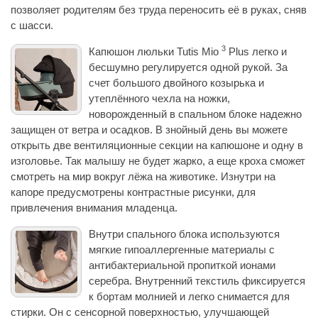
позволяет родителям без труда переносить её в руках, сняв
с шасси.
3
Капюшон люльки Tutis Mio
Plus легко и
бесшумно регулируется одной рукой. За
счет большого двойного козырька и
утеплённого чехла на ножки,
новорожденный в спальном блоке надежно
защищен от ветра и осадков. В знойный день вы можете
открыть две вентиляционные секции на капюшоне и одну в
изголовье. Так малышу не будет жарко, а еще кроха сможет
смотреть на мир вокруг лёжа на животике. Изнутри на
капоре предусмотрены контрастные рисунки, для
привлечения внимания младенца.
Внутри спального блока используются
мягкие гипоаллергенные материалы с
антибактериальной пропиткой ионами
серебра. Внутренний текстиль фиксируется
к бортам молнией и легко снимается для
стирки. Он с сенсорной поверхностью, улучшающей