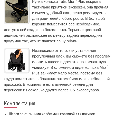
3
Ручка коляски Tutis Mio
Plus покрыта
тактильно приятной экокожей, она прочная
и имеет удобный хват, легко регулируется
для родителей любого роста. В большой
корзине поместится всё необходимое,
доступ к ней сзади, по бокам сетка. Тормоз с цветовой
индикацией расположен по центру задней перекладины,
продуман так, что не пачкает вашу обувь.
Независимо от того, как установлен
прогулочный блок, вы сможете без проблем
сложить шасси в достаточно компактную
3
«книжку». В сложенном виде коляска Mio
Plus занимает мало места, поэтому без
труда поместится в багажник автомобиля или в небольшой
прихожей. В комплекте есть плечевой ремень для
переноски и несколько других полезных аксессуаров.
Комплектация
Шасси со съёмными колёсами и корзиной для покупок.