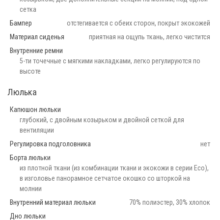
сетка
Бампер
отстегивается с обеих сторон, покрыт экокожей
Материал сиденья
приятная на ощупь ткань, легко чистится
Внутренние ремни
5-ти точечные с мягкими накладками, легко регулируются по
высоте
Люлька
Капюшон люльки
глубокий, с двойным козырьком и двойной сеткой для
вентиляции
Регулировка подголовника
нет
Борта люльки
из плотной ткани (из комбинации ткани и экокожи в серии Eco),
в изголовье панорамное сетчатое окошко со шторкой на
молнии
Внутренний материал люльки
70% полиэстер, 30% хлопок
Дно люльки