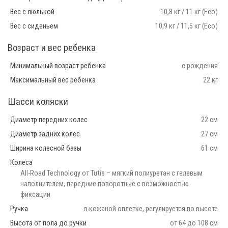
Вес с люлькой
10,8 кг / 11 кг (Eco)
Вес с сиденьем
10,9 кг / 11,5 кг (Eco)
Возраст и вес ребенка
Минимальный возраст ребенка
с рождения
Максимальный вес ребенка
22 кг
Шасси коляски
Диаметр передних колес
22 см
Диаметр задних колес
27 см
Ширина колесной базы
61 см
Колеса
All-Road Technology от Tutis – мягкий полиуретан с гелевым
наполнителем, передние поворотные с возможностью
фиксации
Ручка
в кожаной оплетке, регулируется по высоте
Высота от пола до ручки
от 64 до 108 см