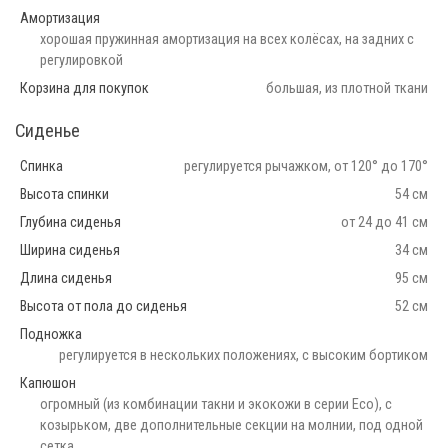
Амортизация
хорошая пружинная амортизация на всех колёсах, на задних с
регулировкой
Корзина для покупок
большая, из плотной ткани
Сиденье
Спинка
регулируется рычажком, от 120° до 170°
Высота спинки
54 см
Глубина сиденья
от 24 до 41 см
Ширина сиденья
34 см
Длина сиденья
95 см
Высота от пола до сиденья
52 см
Подножка
регулируется в нескольких положениях, с высоким бортиком
Капюшон
огромный (из комбинации такни и экокожи в серии Eco), с
козырьком, две дополнительные секции на молнии, под одной
сетка