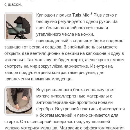
с шасси.
3
Капюшон люльки Tutis Mio
Plus легко и
бесшумно регулируется одной рукой. За
счет большого двойного козырька и
утеплённого чехла на ножки,
новорожденный в спальном блоке надежно
защищен от ветра и осадков. В знойный день вы можете
открыть две вентиляционные секции на капюшоне и одну в
изголовье. Так малышу не будет жарко, а еще кроха сможет
смотреть на мир вокруг лёжа на животике. Изнутри на
капоре предусмотрены контрастные рисунки, для
привлечения внимания младенца.
Внутри спального блока используются
мягкие гипоаллергенные материалы с
антибактериальной пропиткой ионами
серебра. Внутренний текстиль фиксируется
к бортам молнией и легко снимается для
стирки. Он с сенсорной поверхностью, улучшающей
мелкую моторику малыша. Матрасик с эффектом «памяти»