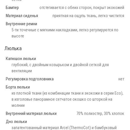
Бампер
отстегивается с обеих сторон, покрыт экокожей
Материал сиденья
приятная на ощупь ткань, легко чистится
Внутренние ремни
5-ти точечные с мягкими накладками, легко регулируются по
высоте
Люлька
Капюшон люльки
глубокий, с двойным козырьком и двойной сеткой для
вентиляции
Регулировка подголовника
нет
Борта люльки
из плотной ткани (из комбинации ткани и экокожи в серии Eco),
в изголовье панорамное сетчатое окошко со шторкой на
молнии
Внутренний материал люльки
70% полиэстер, 30% хлопок
Дно люльки
запатентованный материал Arcel (ThermoCot) и бамбуковый