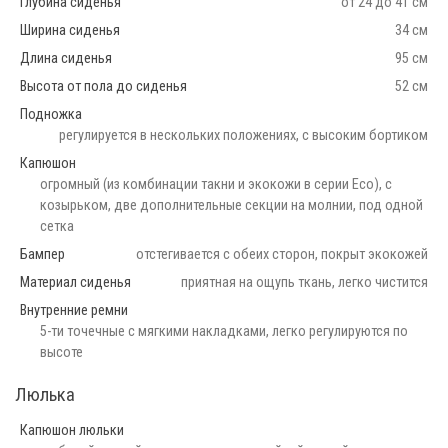
Глубина сиденья
от 24 до 41 см
Ширина сиденья
34 см
Длина сиденья
95 см
Высота от пола до сиденья
52 см
Подножка
регулируется в нескольких положениях, с высоким бортиком
Капюшон
огромный (из комбинации такни и экокожи в серии Eco), с
козырьком, две дополнительные секции на молнии, под одной
сетка
Бампер
отстегивается с обеих сторон, покрыт экокожей
Материал сиденья
приятная на ощупь ткань, легко чистится
Внутренние ремни
5-ти точечные с мягкими накладками, легко регулируются по
высоте
Люлька
Капюшон люльки