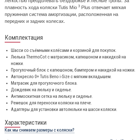
легкостью преодолевать бездорожье и лесные тропы. За
3
плавность хода коляски Tutis Mio
Plus отвечает мягкая
пружинная система амортизации, расположенная на
передних и задних колесах.
Комплектация
Шасси со съёмными колёсами и корзиной для покупок.
Люлька ThermoCot с матрасиком, капюшоном и накидкой на
ножки.
Прогулочный блок с капюшоном, бампером и накидкой на ножки.
Автокресло 0+ Tutis Beno i-Size с мягким вкладышем.
Матрасик для прогулочного блока.
Дождевик на люльку и сиденье.
Антимоскитная сетка на люльку и сиденье.
Ремешок для переноски коляски на плече.
Адаптеры для установки автолюльки на шасси коляски.
Характеристики
Как мы снимаем размеры с коляски?