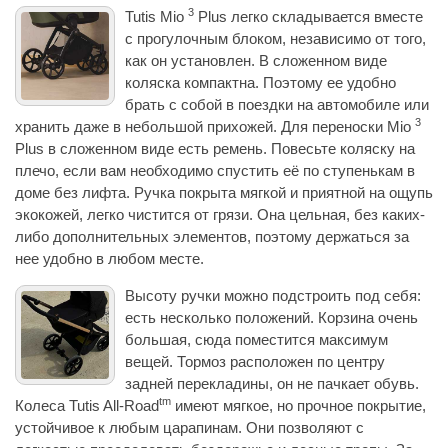
3
Tutis Mio
Plus легко складывается вместе
с прогулочным блоком, независимо от того,
как он установлен. В сложенном виде
коляска компактна. Поэтому ее удобно
брать с собой в поездки на автомобиле или
3
хранить даже в небольшой прихожей. Для переноски Mio
Plus в сложенном виде есть ремень. Повесьте коляску на
плечо, если вам необходимо спустить её по ступенькам в
доме без лифта. Ручка покрыта мягкой и приятной на ощупь
экокожей, легко чистится от грязи. Она цельная, без каких-
либо дополнительных элементов, поэтому держаться за
нее удобно в любом месте.
Высоту ручки можно подстроить под себя:
есть несколько положений. Корзина очень
большая, сюда поместится максимум
вещей. Тормоз расположен по центру
задней перекладины, он не пачкает обувь.
tm
Колеса Tutis All-Road
имеют мягкое, но прочное покрытие,
устойчивое к любым царапинам. Они позволяют с