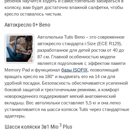
ребенок научится ходить и самостоятельно забираться в
коляску, вам будет достаточно влажной салфетки, чтобы
кресло оставалось чистым.
Автокресло 0+ Beno
Автолюлька Tutis Beno – это современное
автокресло стандарта i-Size (ECE R129),
разработанное для детей ростом от 40 до
87 см. Главной особенностью модели
является подголовник с эффектом памяти
Memory Pad и функционал
базы ISOFIX
, позволяющий
вращать кресло на 180° и выдвигать его на 14 см для
удобной посадки. Безопасность обеспечивается усиленной
боковой защитой и трехточечными ремнями, а комфорт
новорожденного поддерживает мягкий анатомический
вкладыш. Вес автолюльки составляет 5,5 кг и она легко
устанавливается на шасси колясок Tutis через стандартные
адаптеры.
3
Шасси коляски 3в1 Mio
Plus