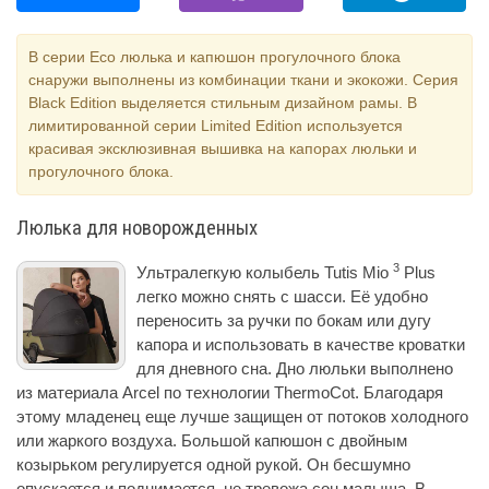
В серии Eco люлька и капюшон прогулочного блока
снаружи выполнены из комбинации ткани и экокожи. Серия
Black Edition выделяется стильным дизайном рамы. В
лимитированной серии Limited Edition используется
красивая эксклюзивная вышивка на капорах люльки и
прогулочного блока.
Люлька для новорожденных
3
Ультралегкую колыбель Tutis Mio
Plus
легко можно снять с шасси. Её удобно
переносить за ручки по бокам или дугу
капора и использовать в качестве кроватки
для дневного сна. Дно люльки выполнено
из материала Arcel по технологии ThermoCot. Благодаря
этому младенец еще лучше защищен от потоков холодного
или жаркого воздуха. Большой капюшон с двойным
козырьком регулируется одной рукой. Он бесшумно
опускается и поднимается, не тревожа сон малыша. В