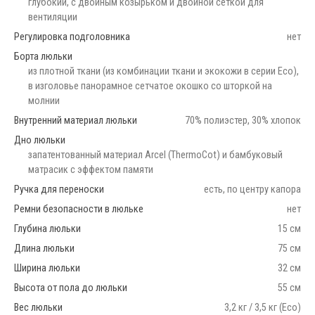
глубокий, с двойным козырьком и двойной сеткой для
вентиляции
Регулировка подголовника
нет
Борта люльки
из плотной ткани (из комбинации ткани и экокожи в серии Eco),
в изголовье панорамное сетчатое окошко со шторкой на
молнии
Внутренний материал люльки
70% полиэстер, 30% хлопок
Дно люльки
запатентованный материал Arcel (ThermoCot) и бамбуковый
матрасик с эффектом памяти
Ручка для переноски
есть, по центру капора
Ремни безопасности в люльке
нет
Глубина люльки
15 см
Длина люльки
75 см
Ширина люльки
32 см
Высота от пола до люльки
55 см
Вес люльки
3,2 кг / 3,5 кг (Eco)