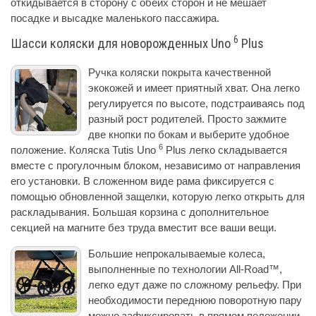
откидывается в сторону с обеих сторон и не мешает
посадке и высадке маленького пассажира.
6
Шасси коляски для новорожденных Uno
Plus
Ручка коляски покрыта качественной
экокожей и имеет приятный хват. Она легко
регулируется по высоте, подстраиваясь под
разный рост родителей. Просто зажмите
две кнопки по бокам и выберите удобное
6
положение. Коляска Tutis Uno
Plus легко складывается
вместе с прогулочным блоком, независимо от направления
его установки. В сложенном виде рама фиксируется с
помощью обновленной защелки, которую легко открыть для
раскладывания. Большая корзина с дополнительное
секцией на магните без труда вместит все ваши вещи.
Большие непрокалываемые колеса,
выполненные по технологии All-Road™,
легко едут даже по сложному рельефу. При
необходимости переднюю поворотную пару
можно зафиксировать в прямом положении.