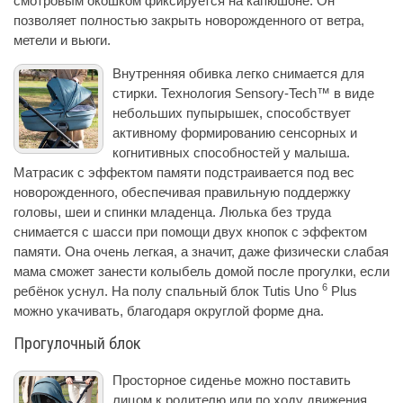
смотровым окошком фиксируется на капюшоне. Он
позволяет полностью закрыть новорожденного от ветра,
метели и вьюги.
Внутренняя обивка легко снимается для
стирки. Технология Sensory-Tech™ в виде
небольших пупырышек, способствует
активному формированию сенсорных и
когнитивных способностей у малыша.
Матрасик с эффектом памяти подстраивается под вес
новорожденного, обеспечивая правильную поддержку
головы, шеи и спинки младенца. Люлька без труда
снимается с шасси при помощи двух кнопок с эффектом
памяти. Она очень легкая, а значит, даже физически слабая
мама сможет занести колыбель домой после прогулки, если
6
ребёнок уснул. На полу спальный блок Tutis Uno
Plus
можно укачивать, благодаря округлой форме дна.
Прогулочный блок
Просторное сиденье можно поставить
лицом к родителю или по ходу движения.