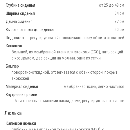
Глубина сиденья
от 25 до 48 см
Ширина сиденья
34 см
Длина сиденья
97 см
Высота от пола до сиденья
50 см
Подножка
регулируется в 2 положениях, снизу обшита экокожей
Капюшон
большой, из мембранной ткани или экокожи (ECO), пять секций
с козырьком, две секции на молнии, одна из сетки
Бампер
поворотно-откидной, отстегивается с обеих сторон, покрыт
экокожей
Материал сиденья
мембранная ткань, легко чистится
Внутренние ремни
5-ти точечные с мягкими накладками, регулируются по высоте
Люлька
Капюшон люльки
глубокий, из мембранной ткани или экокожи (ECO), с