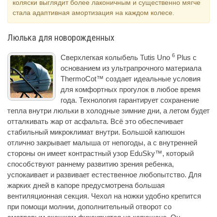
коляски выглядит более лаконичным и существенно мягче
стала адаптивная амортизация на каждом колесе.
Люлька для новорожденных
6
Сверхлегкая колыбель Tutis Uno
Plus с
основанием из ультрапрочного материала
ThermoCot™ создает идеальные условия
для комфортных прогулок в любое время
года. Технология гарантирует сохранение
тепла внутри люльки в холодные зимние дни, а летом будет
отталкивать жар от асфальта. Всё это обеспечивает
стабильный микроклимат внутри. Большой капюшон
отлично закрывает малыша от непогоды, а с внутренней
стороны он имеет контрастный узор EduSky™, который
способствуют раннему развитию зрения ребенка,
успокаивает и развивает естественное любопытство. Для
жарких дней в капоре предусмотрена большая
вентиляционная секция. Чехол на ножки удобно крепится
при помощи молнии, дополнительный отворот со