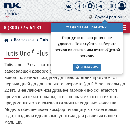
Другой регион
8 (800) 775-64-31
Угадали Ваш регион?
Определить ваш регион не
Все товары
Tutis
Магазин детских колясок
удалось. Пожалуйста, выберите
регион из списка или пункт «Другой
6
Tutis Uno
Plus
регион».
6
Tutis Uno
Plus – настоящая эволюция культовой модели,
Изменить
завоевавшей доверие родителей в России. Эта коляска
нового поколения создана для многолетних прогулок: от
первых дней до дошкольного возраста (до 4-5 лет, весом до
22 кг). В её лаконичном дизайне гармонично сочетаются
премиальные материалы, повышенная износостойкость,
продуманная эргономика и отличные ходовые качества.
Модель обеспечивает комфорт и защиту в любое время
года, создавая идеальные условия для развития вашего
малыша.