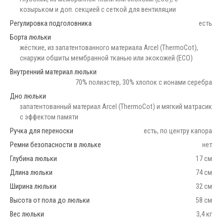
козырьком и доп. секцией с сеткой для вентиляции
Регулировка подголовника
есть
Борта люльки
жёсткие, из запатентованного материала Arcel (ThermoCot),
снаружи обшиты мембранной тканью или экокожей (ECO)
Внутренний материал люльки
70% полиэстер, 30% хлопок с ионами серебра
Дно люльки
запатентованный материал Arcel (ThermoCot) и мягкий матрасик
с эффектом памяти
Ручка для переноски
есть, по центру капора
Ремни безопасности в люльке
нет
Глубина люльки
17 см
Длина люльки
74 см
Ширина люльки
32 см
Высота от пола до люльки
58 см
Вес люльки
3,4 кг