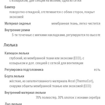
с козырьком, две секции на молнии, одна из сетки
Бампер
поворотно-откидной, отстегивается с обеих сторон, покрыт
экокожей
Материал сиденья
мембранная ткань, легко чистится
Внутренние ремни
5-ти точечные с мягкими накладками, регулируются по высоте
Люлька
Капюшон люльки
глубокий, из мембранной ткани или экокожи (ECO), с
козырьком и доп. секцией с сеткой для вентиляции
Регулировка подголовника
есть
Борта люльки
жёсткие, из запатентованного материала Arcel (ThermoCot),
снаружи обшиты мембранной тканью или экокожей (ECO)
Внутренний материал люльки
70% полиэстер, 30% хлопок с ионами серебра
Дно люльки