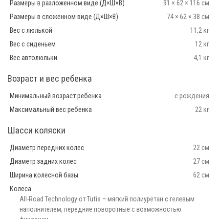
Размеры в разложенном виде (Д×Ш×В)
91 × 62 × 116 см
Размеры в сложенном виде (Д×Ш×В)
74 × 62 × 38 см
Вес с люлькой
11,2 кг
Вес с сиденьем
12 кг
Вес автолюльки
4,1 кг
Возраст и вес ребенка
Минимальный возраст ребенка
с рождения
Максимальный вес ребенка
22 кг
Шасси коляски
Диаметр передних колес
22 см
Диаметр задних колес
27 см
Ширина колесной базы
62 см
Колеса
All-Road Technology от Tutis – мягкий полиуретан с гелевым
наполнителем, передние поворотные с возможностью