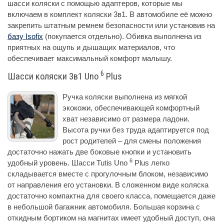
шасси коляски с помощью адаптеров, которые мы
включаем в комплект коляски 3в1. В автомобиле её можно
закрепить штатным ремнем безопасности или установив на
базу Isofix
(покупается отдельно). Обивка выполнена из
приятных на ощупь и дышащих материалов, что
обеспечивает максимальный комфорт малышу.
6
Шасси коляски 3в1 Uno
Plus
Ручка коляски выполнена из мягкой
экокожи, обеспечивающей комфортный
хват независимо от размера ладони.
Высота ручки без труда адаптируется под
рост родителей – для смены положения
достаточно нажать две боковые кнопки и установить
6
удобный уровень. Шасси Tutis Uno
Plus легко
складывается вместе с прогулочным блоком, независимо
от направления его установки. В сложенном виде коляска
достаточно компактна для своего класса, помещается даже
в небольшой багажник автомобиля. Большая корзина с
откидным бортиком на магнитах имеет удобный доступ, она