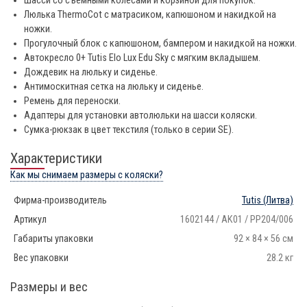
Шасси со съёмными колёсами и корзиной для покупок.
Люлька ThermoCot с матрасиком, капюшоном и накидкой на
ножки.
Прогулочный блок с капюшоном, бампером и накидкой на ножки.
Автокресло 0+ Tutis Elo Lux Edu Sky с мягким вкладышем.
Дождевик на люльку и сиденье.
Антимоскитная сетка на люльку и сиденье.
Ремень для переноски.
Адаптеры для установки автолюльки на шасси коляски.
Сумка-рюкзак в цвет текстиля (только в серии SE).
Характеристики
Как мы снимаем размеры с коляски?
Фирма-производитель
Tutis
(Литва)
Артикул
1602144 / AK01 / PP204/006
Габариты упаковки
92 × 84 × 56 см
Вес упаковки
28.2 кг
Размеры и вес