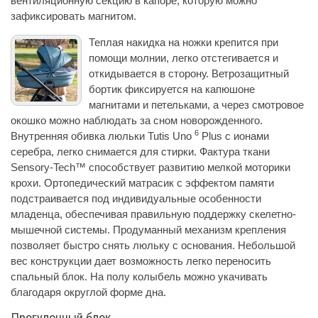
вентиляционную секцию в капоре, которую можно
зафиксировать магнитом.
Теплая накидка на ножки крепится при
помощи молнии, легко отстегивается и
откидывается в сторону. Ветрозащитный
бортик фиксируется на капюшоне
магнитами и петельками, а через смотровое
окошко можно наблюдать за сном новорожденного.
6
Внутренняя обивка люльки Tutis Uno
Plus с ионами
серебра, легко снимается для стирки. Фактура ткани
Sensory-Tech™ способствует развитию мелкой моторики
крохи. Ортопедический матрасик с эффектом памяти
подстраивается под индивидуальные особенности
младенца, обеспечивая правильную поддержку скелетно-
мышечной системы. Продуманный механизм крепления
позволяет быстро снять люльку с основания. Небольшой
вес конструкции дает возможность легко переносить
спальный блок. На полу колыбель можно укачивать
благодаря округлой форме дна.