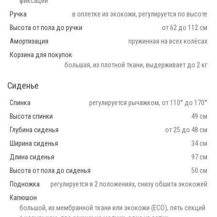
фиксации
Ручка
в оплетке из экокожи, регулируется по высоте
Высота от пола до ручки
от 62 до 112 см
Амортизация
пружинная на всех колёсах
Корзина для покупок
большая, из плотной ткани, выдерживает до 2 кг
Сиденье
Спинка
регулируется рычажком, от 110° до 170°
Высота спинки
49 см
Глубина сиденья
от 25 до 48 см
Ширина сиденья
34 см
Длина сиденья
97 см
Высота от пола до сиденья
50 см
Подножка
регулируется в 2 положениях, снизу обшита экокожей
Капюшон
большой, из мембранной ткани или экокожи (ECO), пять секций