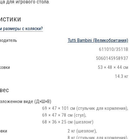
а для игрового стола.
истики
м размеры с коляски?
водитель
Tutti Bambini
(Великобритания)
611010/3511B
5060145958937
ковки
53 × 48 × 44 см
14.3 кг
вес
азложенном виде (Д×Ш×В)
69 × 47 × 101 см (стульчик для кормления),
69 × 47 × 78 см (стул),
68 × 36 × 25 см (шезлонг)
овки
2 кг (шезлонг),
8 кг (стульчик для кормления),