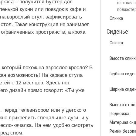
ркаса – получится бустер для
плотная 
енькой кухни или поездок в кафе и
полиэсте
 на взрослый стул, зафиксировать
Спинка
стол. Такая конструкция не занимает
Сиденье
ограниченных пространств, а кроха
Спинка
Высота спинк
 который похож на взрослое кресло? В
Глубина сиде
кая возможность! На каркасе стула
тей с 12 месяцев. Здесь нет
Ширина сиде
его дизайн прямо говорит: «Ты уже
Высота от по
е, перед телевизором или у детского
Подножка
жно прикрепить спецальные дуги, и у
Материал си
есло-качалка. На нем удобно смотреть
Ремни безоп
еред сном.