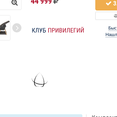
44 999
З
Быс
Нашл