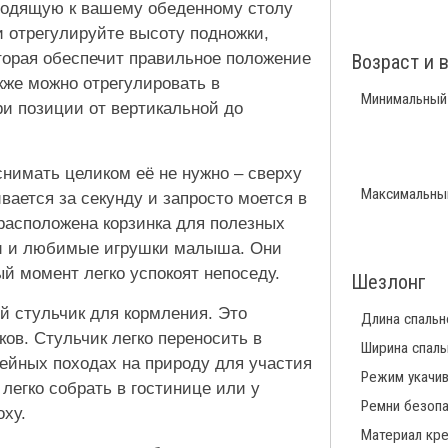
ходящую к вашему обеденному столу
 отрегулируйте высоту подножки,
оторая обеспечит правильное положение
Возраст и 
кже можно отрегулировать в
Минимальный
ри позиции от вертикальной до
снимать целиком её не нужно – сверху
Максимальны
вается за секунду и запросто моется в
расположена корзинка для полезных
ки и любимые игрушки малыша. Они
ый момент легко успокоят непоседу.
Шезлонг
й стульчик для кормления. Это
Длина спальн
ов. Стульчик легко переносить в
Ширина спаль
ейных походах на природу для участия
Режим укачив
 легко собрать в гостинице или у
Ремни безоп
оху.
Материал кр