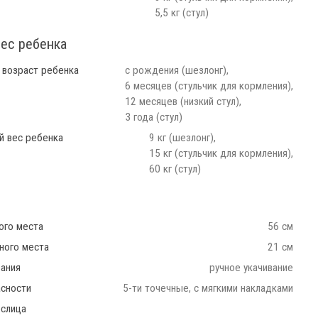
5,5 кг (стул)
вес ребенка
 возраст ребенка
с рождения (шезлонг),
6 месяцев (стульчик для кормления),
12 месяцев (низкий стул),
3 года (стул)
й вес ребенка
9 кг (шезлонг),
15 кг (стульчик для кормления),
60 кг (стул)
ого места
56 см
ного места
21 см
ания
ручное укачивание
асности
5-ти точечные, с мягкими накладками
еслица