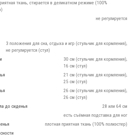
приятная ткань, стирается в деликатном режиме (100%
р)
не регулируется
3 положения для сна, отдыха и игр (стульчик для кормления),
не регулируется (стул)
и
30 см (стульчик для кормления),
16 см (стул)
нья
21 см (стульчик для кормления),
25 см (стул)
нья
26 см (стульчик для кормления),
26 см (стул)
ла до сиденья
28 или 64 см
есть съёмная подставка для ног
денья
плотная приятная ткань (100% полиэстер)
асности