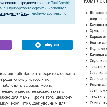
Комплек
ризованный продавец
товаров Tutti Bambini
a
, вы приобретаете сертифицированную
Шезлонг 
й гарантией 1 год
, удобную доставку по
подголов
Качалка с
Сумка-пер
Каркас ст
Ножки для
Telegram
Подножка 
Качалка д
Сиденье с
Текстиль 
безопасно
лонг Tutti Bambini и берите с собой в
Столешни
 родителей, у которых нет
Ремни дл
 наблюдать за вами, мерно
обычном с
 немного места, её можно взять с
Текстиль 
 важно для мамы! Кроме того, шезлонг-
Сумка-пер
умку-чехол, что будет удобным для