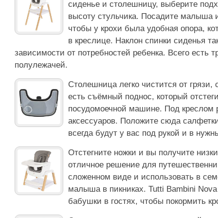
сиденье и столешницу, выберите под
высоту стульчика. Посадите малыша и
чтобы у крохи была удобная опора, к
в креслице. Наклон спинки сиденья та
зависимости от потребностей ребенка. Всего есть т
полулежачей.
Столешница легко чистится от грязи, 
есть съёмный поднос, который отстеги
посудомоечной машине. Под креслом 
аксессуаров. Положите сюда салфет
всегда будут у вас под рукой и в нужн
Отстегните ножки и вы получите низки
отличное решение для путешественник
сложенном виде и использовать в сем
малыша в пикниках. Tutti Bambini Nova
бабушки в гостях, чтобы покормить кр