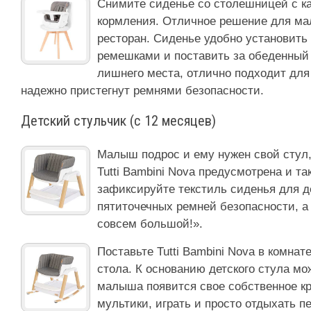
Снимите сиденье со столешницей с ка
кормления. Отличное решение для мал
ресторан. Сиденье удобно установить
ремешками и поставить за обеденный 
лишнего места, отлично подходит для 
надежно пристегнут ремнями безопасности.
Детский стульчик (с 12 месяцев)
Малыш подрос и ему нужен свой стул,
Tutti Bambini Nova предусмотрена и та
зафиксируйте текстиль сиденья для де
пятиточечных ремней безопасности, а 
совсем большой!».
Поставьте Tutti Bambini Nova в комнат
стола. К основанию детского стула мо
малыша появится свое собственное кр
мультики, играть и просто отдыхать п