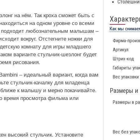
Столешниц
злонг на нём. Так кроха сможет быть с
Характер
 находиться на одном уровне со всеми
Как мы снимае
о подходит любознательным малышам –
исходит вокруг. Отстегните ножки для
Фирма-произ
в детскую комнату для игры младшего
Артикул
аком варианте стульчик-шезлонг будет
Штрих-код
время рисования.
Габариты упа
 Bambini – идеальный вариант, когда вам
Вес упаковки
вьте стульчик-качалку для младенца
Размеры и 
 ближе к малышу и мерно покачивайте.
о время просмотра фильма или
Размеры в р
Вес без упак
жен высокий стульчик. Установите