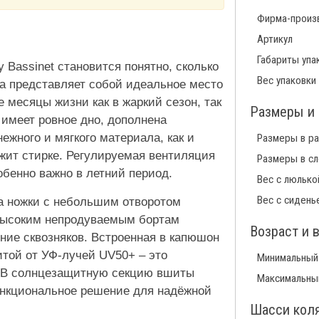
Фирма-произ
Артикул
Габариты упа
 Bassinet становится понятно, сколько
Вес упаковки
а представляет собой идеальное место
е месяцы жизни как в жаркий сезон, так
Размеры и 
имеет ровное дно, дополнена
жного и мягкого материала, как и
Размеры в р
жит стирке. Регулируемая вентиляция
Размеры в с
обенно важно в летний период.
Вес с люлько
Вес с сидень
а ножки с небольшим отворотом
высоким непродуваемым бортам
Возраст и 
ние сквозняков. Встроенная в капюшон
той от УФ-лучей UV50+ – это
Минимальный
 В солнцезащитную секцию вшиты
Максимальны
ункциональное решение для надёжной
Шасси кол