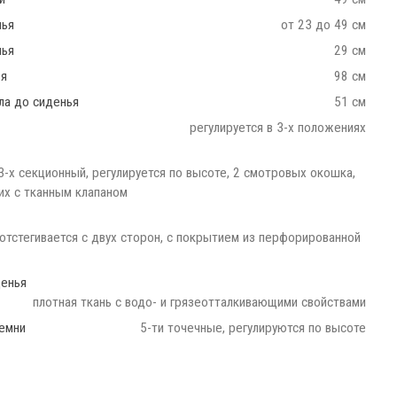
нья
от 23 до 49 см
нья
29 см
ья
98 см
ла до сиденья
51 см
регулируется в 3-х положениях
3-х секционный, регулируется по высоте, 2 смотровых окошка,
их с тканным клапаном
 отстегивается с двух сторон, с покрытием из перфорированной
денья
плотная ткань с водо- и грязеотталкивающими свойствами
емни
5-ти точечные, регулируются по высоте