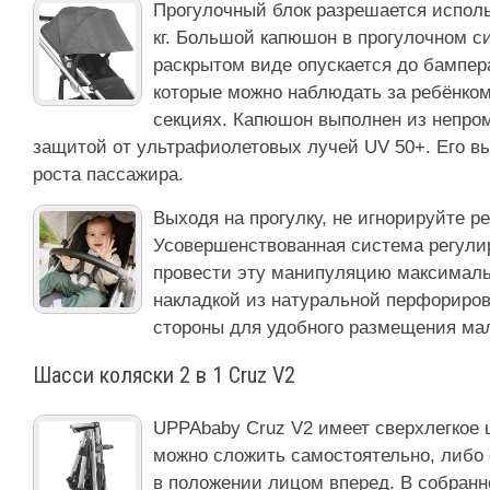
Прогулочный блок разрешается использ
кг. Большой капюшон в прогулочном с
раскрытом виде опускается до бампер
которые можно наблюдать за ребёнком
секциях. Капюшон выполнен из непро
защитой от ультрафиолетовых лучей UV 50+. Его вы
роста пассажира.
Выходя на прогулку, не игнорируйте р
Усовершенствованная система регулир
провести эту манипуляцию максималь
накладкой из натуральной перфориров
стороны для удобного размещения мал
Шасси коляски 2 в 1 Cruz V2
UPPAbaby Cruz V2 имеет сверхлегкое ш
можно сложить самостоятельно, либо
в положении лицом вперед. В собранн