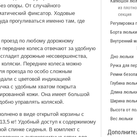
Капюшон люл
без опоры. От случайного
из плотно
матический фиксатор. Ходовые
секция
уда прогуливаться именно там, где
Регулировка 
Борта люльки
т проезд по любому дорожному
Внутренний м
 передние колеса отвечают за удобную
 сгладит дорожные несовершенства,
Дно люльки
и коляски. Передние колеса можно
Ручка для пе
ля проезда по особо сложным
Ремни безопа
едали с цветовой индикацией
Глубина люль
учка с удобным хватом покрыта
Длина люльк
ированной кожи. Она имеет большой
Ширина люль
добно управлять коляской.
Высота от по
олнено в виде открытой корзины с
Вес люльки
3,5 кг! Удобный доступ к содержимому
ой спинке сиденья. В комплект с
Дополните