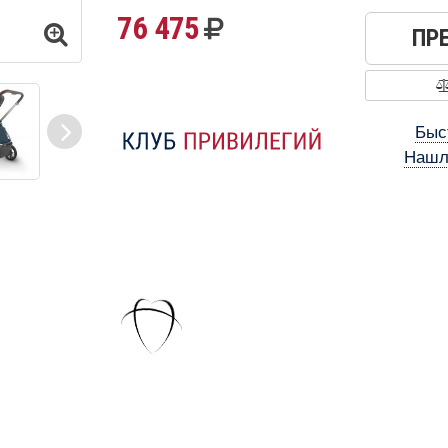
76 475
ПР
Быс
Нашл