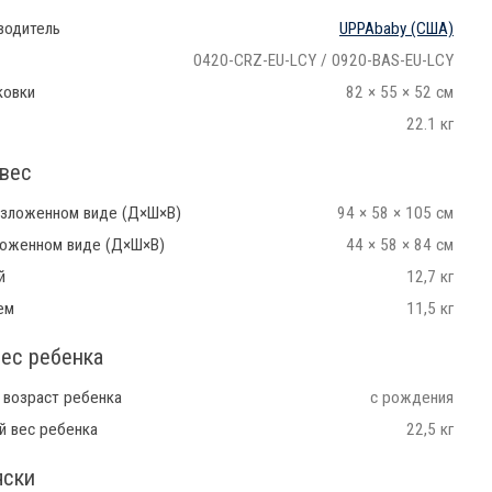
водитель
UPPAbaby
(США)
0420-CRZ-EU-LCY / 0920-BAS-EU-LCY
ковки
82 × 55 × 52 см
22.1 кг
вес
азложенном виде (Д×Ш×В)
94 × 58 × 105 см
ложенном виде (Д×Ш×В)
44 × 58 × 84 см
й
12,7 кг
ем
11,5 кг
вес ребенка
 возраст ребенка
с рождения
й вес ребенка
22,5 кг
яски