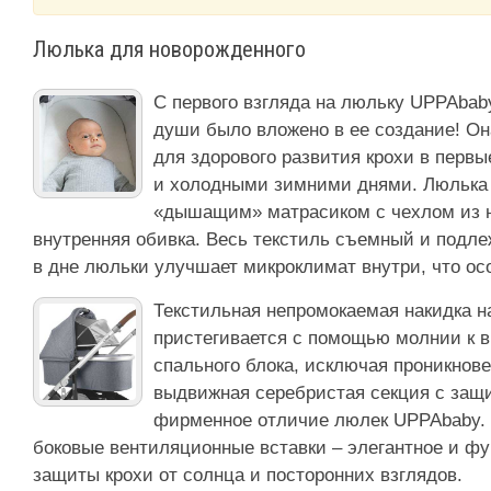
Люлька для новорожденного
С первого взгляда на люльку UPPAbaby
души было вложено в ее создание! Он
для здорового развития крохи в первы
и холодными зимними днями. Люлька 
«дышащим» матрасиком с чехлом из не
внутренняя обивка. Весь текстиль съемный и подле
в дне люльки улучшает микроклимат внутри, что ос
Текстильная непромокаемая накидка н
пристегивается с помощью молнии к 
спального блока, исключая проникнове
выдвижная серебристая секция с защи
фирменное отличие люлек UPPAbaby.
боковые вентиляционные вставки – элегантное и ф
защиты крохи от солнца и посторонних взглядов.