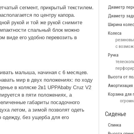
Диаметр пер
тчатый сегмент, прикрытый текстилем.
располагается по центру капора.
Диаметр зад
дной рукой и той же рукой снимите
Ширина коле
омпактности спальный блок можно
Колеса
ом виде его удобно перевозить в
резиновые
с возмож
Ручка
телескопи
перфорир
ивать малыша, начиная с 6 месяцев.
Высота от по
авать мир в двух положениях: по ходу
Амортизация
денье в коляске 2в1 UPPAbaby Cruz V2
Корзина для 
лируется в пяти положениях, а
огромн
величенные габариты посадочного
ха летом, а зимой позволят одеть
Сиденье
 одежду, без ущерба для его
Спинка
Высота спинк