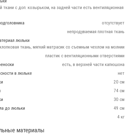
ьки
й ткани с доп. козырьком, на задней части есть вентиляционная
подголовника
отсутствует
непродуваемая плотная ткань
атериал люльки
хлопковая ткань, мягкий матрасик со съемным чехлом на молнии
пластик с вентиляционными отверстиями
реноски
есть, в верхней части капюшона
сности в люльке
нет
ки
20 см
и
74 см
ки
30 см
ла до люльки
49 см
4 кг
льные материалы