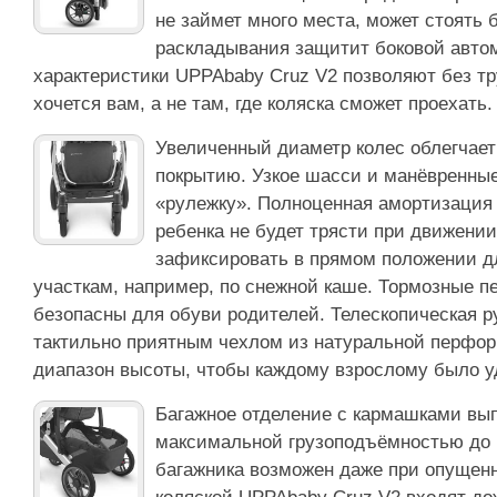
не займет много места, может стоять 
раскладывания защитит боковой авто
характеристики UPPAbaby Cruz V2 позволяют без тр
хочется вам, а не там, где коляска сможет проехать.
Увеличенный диаметр колес облегчае
покрытию. Узкое шасси и манёвренные
«рулежку». Полноценная амортизация
ребенка не будет трясти при движени
зафиксировать в прямом положении д
участкам, например, по снежной каше. Тормозные п
безопасны для обуви родителей. Телескопическая р
тактильно приятным чехлом из натуральной перфор
диапазон высоты, чтобы каждому взрослому было у
Багажное отделение с кармашками вып
максимальной грузоподъёмностью до 1
багажника возможен даже при опущенн