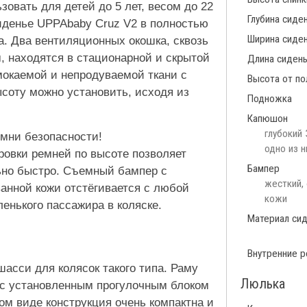
овать для детей до 5 лет, весом до 22
Глубина сиде
иденье UPPAbaby Cruz V2 в полностью
Ширина сиде
а. Два вентиляционных окошка, сквозь
, находятся в стационарной и скрытой
Длина сиден
мокаемой и непродуваемой ткани с
Высота от по
соту можно установить, исходя из
Подножка
Капюшон
глубокий 
емни безопасности!
одно из н
овки ремней по высоте позволяет
Бампер
но быстро. Съемный бампер с
жесткий,
анной кожи отстёгивается с любой
кожи
енького пассажира в коляске.
Материал си
Внутренние р
асси для колясок такого типа. Раму
Люлька
 с установленным прогулочным блоком
ом виде конструкция очень компактна и