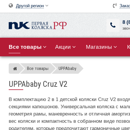
Другой регион
Зака
8 (
зво
Все товары
Акции
Магазины
Все товары
UPPAbaby
Магазин детских колясок
UPPAbaby Cruz V2
В комплектацию 2 в 1 детской коляски Cruz V2 вх
секциями капюшонов. Универсальная коляска с малы
геометрия рамы, маневренность и отличная аморти
вес коляски и компактность в собранном виде позв
родителям, которые предпочитают гармоничные цве