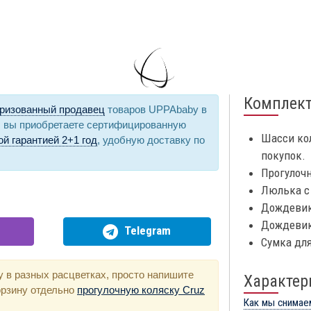
Комплек
ризованный продавец
товаров UPPAbaby в
, вы приобретаете сертифицированную
Шасси ко
й гарантией 2+1 год
, удобную доставку по
покупок.
Прогулоч
Люлька с
Дождевик
Дождевик
Telegram
Сумка дл
у в разных расцветках, просто напишите
Характер
орзину отдельно
прогулочную коляску Cruz
Как мы снимае