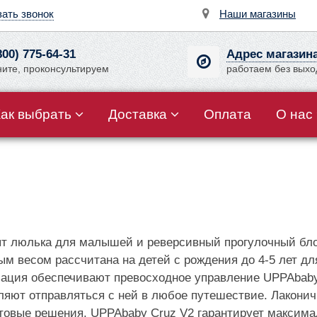
зать звонок
Наши магазины
800) 775-64-31
Адрес магазин
ните, проконсультируем
работаем без вых
Как выбрать
Доставка
Оплата
О нас
одят люлька для малышей и реверсивный прогулочный б
м весом рассчитана на детей с рождения до 4-5 лет дл
зация обеспечивают превосходное управление UPPAbaby
оляют отправляться с ней в любое путешествие. Лакони
товые решения. UPPAbaby Cruz V2 гарантирует максимал