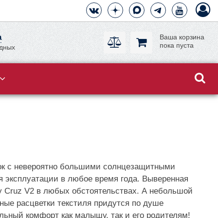
а
Ваша корзина
пока пуста
одных
лок с невероятно большими солнцезащитными
я эксплуатации в любое время года. Выверенная
 Cruz V2 в любых обстоятельствах. А небольшой
чные расцветки текстиля придутся по душе
ьный комфорт как малышу, так и его родителям!