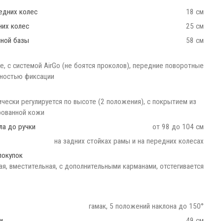
едних колес
18 см
них колес
25 см
сной базы
58 см
, c системой AirGo (не боятся проколов), передние поворотные
ностью фиксации
чески регулируется по высоте (2 положения), с покрытием из
ованной кожи
ла до ручки
от 98 до 104 см
на задних стойках рамы и на передних колесах
покупок
ая, вместительная, с дополнительными карманами, отстегивается
гамак, 5 положений наклона до 150°
и
49 см