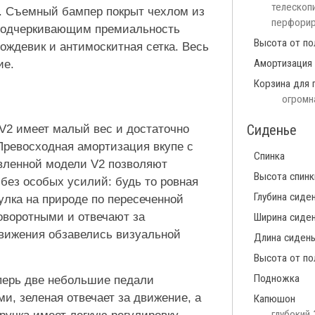
телескопи
а. Съемный бампер покрыт чехлом из
перфорир
 подчеркивающим премиальность
Высота от по
ождевик и антимоскитная сетка. Весь
Амортизация
ие.
Корзина для 
огромн
Сиденье
V2 имеет малый вес и достаточно
 Превосходная амортизация вкупе с
Спинка
вленной модели V2 позволяют
Высота спинк
без особых усилий: будь то ровная
Глубина сиде
улка на природе по пересеченной
оворотными и отвечают за
Ширина сиде
движения обзавелись визуальной
Длина сиден
Высота от по
Подножка
перь две небольшие педали
и, зеленая отвечает за движение, а
Капюшон
глубокий 