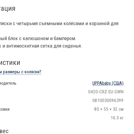
тация
ляски с четырьмя съемными колёсами и корзиной для
ный блок с капюшоном и бампером.
 и антимоскитная сетка для сиденья.
истики
м размеры с коляски?
водитель
UPPAbaby
(США)
0420-CRZ-EU-GWN
0810030096399
ковки
80 × 55 × 32 см
16.3 кг
вес