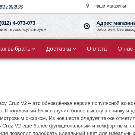
зать звонок
Наши магазины
(812) 4-073-073
Адрес магазин
ните, проконсультируем
работаем без вых
Как выбрать
Доставка
Оплата
О нас
aby Cruz V2 – это обновлённая версия популярной во в
 лет. Прогулочный блок получил более высокую спинку и
мотровым окошком. Из новшеств следует также отмети
ь Cruz V2 еще более функциональным и комфортным, со
иля позволит подобрать идеальный цвет для идеальных