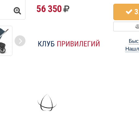
56 350
З
Быс
Нашл