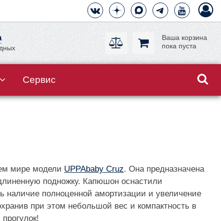
а
Ваша корзина
пока пуста
одных
Сервис
сем мире модели
UPPAbaby Cruz
. Она предназначена
 удлиненную подножку. Капюшон оснастили
ть наличие полноценной амортизации и увеличение
хранив при этом небольшой вес и компактность в
 прогулок!