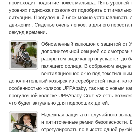
происходит поднятие ножек малыша. Пять уровней н
уровнях подножка позволяют подобрать оптимальное
ситуации. Прогулочный блок можно устанавливать 
движения. Сиденье очень легкое, а для его переста
секунд времени.
Обновленный капюшон с защитой от 
дополнительной секцией со смотровы
раскрытом виде капор опускается до 
палящего солнца. В собранном виде в
вентиляционное окно под текстильным
дополнительный козырек из серебристой ткани, кот
особенностью колясок UPPAbaby, так как с новым ка
прогулочной коляске UPPAbaby Cruz V2 есть возмо
что будет актуально для подросших детей.
Надежная защита от случайного выпад
и пятиточечные ремни безопасности. 
отрегулировать по высоте одной руко