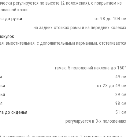
чески регулируется по высоте (2 положения), с покрытием из
ованной кожи
ла до ручки
от 98 до 104 см
на задних стойках рамы и на передних колесах
покупок
ая, вместительная, с дополнительными карманами, отстегивается
гамак, 5 положений наклона до 150°
и
49 см
нья
от 23 до 49 см
нья
29 см
ья
98 см
ла до сиденья
51 см
регулируется в 3-х положениях
3-х секционный, регулируется по высоте, 2 смотровых окошка,