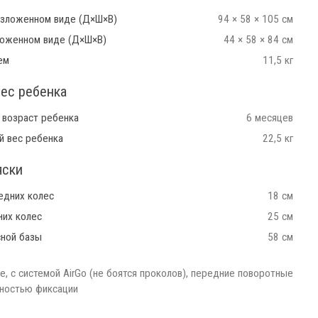
азложенном виде (Д×Ш×В)
94 × 58 × 105 см
ложенном виде (Д×Ш×В)
44 × 58 × 84 см
ем
11,5 кг
вес ребенка
 возраст ребенка
6 месяцев
й вес ребенка
22,5 кг
яски
едних колес
18 см
них колес
25 см
сной базы
58 см
, c системой AirGo (не боятся проколов), передние поворотные
ностью фиксации