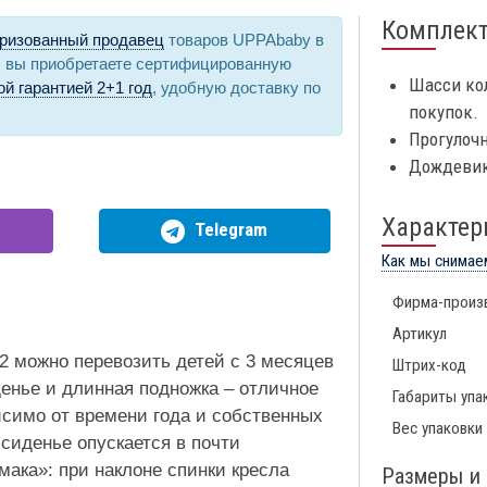
Комплек
ризованный продавец
товаров UPPAbaby в
, вы приобретаете сертифицированную
Шасси ко
й гарантией 2+1 год
, удобную доставку по
покупок.
Прогулоч
Дождевик
Характер
Telegram
Как мы снимае
Фирма-произ
Артикул
2 можно перевозить детей с 3 месяцев
Штрих-код
иденье и длинная подножка – отличное
Габариты упа
исимо от времени года и собственных
Вес упаковки
сиденье опускается в почти
мака»: при наклоне спинки кресла
Размеры и 