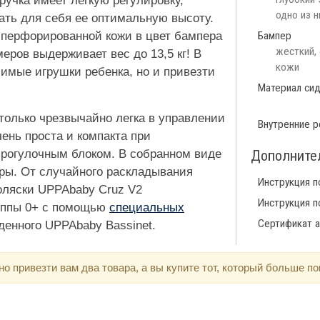
 ручка имеет легкую регулировку,
одно из н
ать для себя ее оптимальную высоту.
 перфорированной кожи в цвет бампера
Бампер
жесткий,
еров выдерживает вес до 13,5 кг! В
кожи
имые игрушки ребенка, но и привезти
Материал си
только чрезвычайно легка в управлении
Внутренние р
чень проста и компакта при
прогулочным блоком. В собранном виде
Дополните
оры. От случайного раскладывания
Инструкция п
оляски UPPAbaby Cruz V2
Инструкция п
руппы 0+ с помощью
специальных
Сертификат а
денного UPPAbaby Bassinet.
 привезти вам два товара, а вы купите тот, который больше по