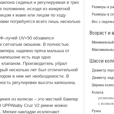
аклона сиденья и регулируемая в трех
Размеры в р
 положение, исходя из конкретной
Размеры в с
лицом к маме или лицом по ходу
новки потребуется всего лишь несколько
Вес с сидень
Возраст и 
УФ–лучей UV+50 обзавелся
Минимальный
м сетчатым окошком. В полностью
Максимальны
бампера, надежно пряча малыша от
 капюшоне есть еще одно
Шасси кол
 клапаном. Производитель убрал
орый несколько лет был отличительной
Диаметр пер
пором в нем нет необходимости. В
Диаметр зад
жность регулировки высоты капюшона,
Ширина коле
Колеса
резиновые
ения из коляски – это жесткий бампер
с возмож
В UPPAbaby Cruz V2 ремни можно
Ручка
й. Мягкие накладки исключают