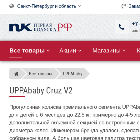
Санкт-Петербург и область
Зака
+7 
зво
Все товары
Акции
Магазины
Все товары
UPPAbaby
Магазин детских колясок
UPPAbaby Cruz V2
Прогулочная коляска премиального сегмента UPPAb
для детей c 6 месяцев до 22,5 кг, примерно до 4-5
дополнительной объемной секцией со встроенным с
диаметра колес. Инженерам бренда удалось сделат
собранном виде. А большая цветовая палитра текст