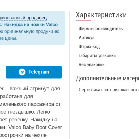
Характеристики
ризованный продавец
ас
Накидка на ножки Valco
Фирма-производитель
ую оригинальную продукцию
Артикул
ые цены.
Штрих-код
Габариты упаковки
Вес упаковки
Telegram
Дополнительные мате
ver – важный атрибут для
Сертификат авторизованного
зработана для
 маленького пассажира от
ное гнездышко. Легко
ает ребёнку. Накидку на
и. Valco Baby Boot Cover
рострочки на чехле