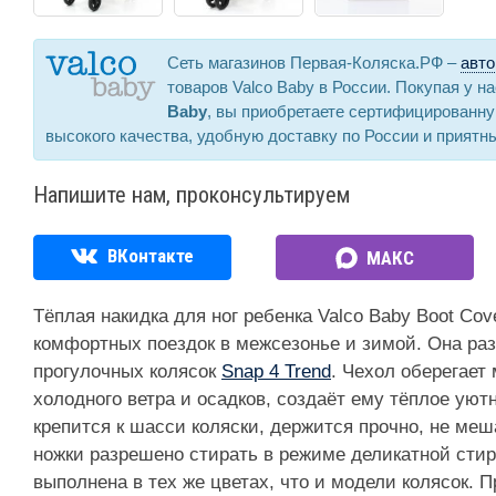
Сеть магазинов Первая-Коляска.РФ –
авто
товаров Valco Baby в России. Покупая у н
Baby
, вы приобретаете сертифицированн
высокого качества, удобную доставку по России и приятн
Напишите нам, проконсультируем
ВКонтакте
МАКС
Тёплая накидка для ног ребенка Valco Baby Boot Co
комфортных поездок в межсезонье и зимой. Она ра
прогулочных колясок
Snap 4 Trend
. Чехол оберегает
холодного ветра и осадков, создаёт ему тёплое уют
крепится к шасси коляски, держится прочно, не меш
ножки разрешено стирать в режиме деликатной стирк
выполнена в тех же цветах, что и модели колясок. П