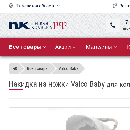
Тюменская область
Зака
+7 
зво
Все товары
Акции
Магазины
Все товары
Valco Baby
Магазин детских колясок
Накидка на ножки Valco Baby
для кол