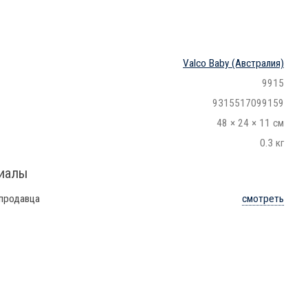
Valco Baby
(Австралия)
9915
9315517099159
48 × 24 × 11 см
0.3 кг
риалы
 продавца
смотреть