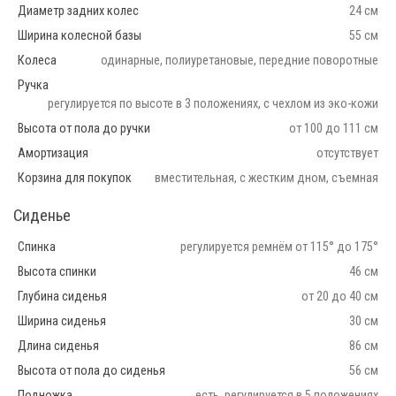
Диаметр задних колес
24 см
Ширина колесной базы
55 см
Колеса
одинарные, полиуретановые, передние поворотные
Ручка
регулируется по высоте в 3 положениях, с чехлом из эко-кожи
Высота от пола до ручки
от 100 до 111 см
Амортизация
отсутствует
Корзина для покупок
вместительная, с жестким дном, съемная
Сиденье
Спинка
регулируется ремнём от 115° до 175°
Высота спинки
46 см
Глубина сиденья
от 20 до 40 см
Ширина сиденья
30 см
Длина сиденья
86 см
Высота от пола до сиденья
56 см
Подножка
есть, регулируется в 5 положениях