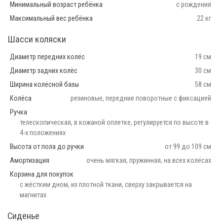
Минимальный возраст ребёнка
с рождения
Максимальный вес ребёнка
22 кг
Шасси коляски
Диаметр передних колёс
19 см
Диаметр задних колёс
30 см
Ширина колёсной базы
58 см
Колёса
резиновые, передние поворотные с фиксацией
Ручка
телескопическая, в кожаной оплетке, регулируется по высоте в
4-х положениях
Высота от пола до ручки
от 99 до 109 см
Амортизация
очень мягкая, пружинная, на всех колёсах
Корзина для покупок
с жёстким дном, из плотной ткани, сверху закрывается на
магнитах
Сиденье