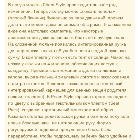
В новую модель Priam Style производитель внёс ряд
изменений. Теперь люльку можно сложить пополам
(плоский блинчик) буквально за пару движений, причем
делать это можно даже не снимая её с рамы. В сложенном
виде она настолько компактна, что некоторые
авиакомпании даже разрешают брать её в ручную кладь.
На сложенной люльке появилась интегрированная ручка
для переноски, так что её удобно нести в одной руке, как
сумку. В комплекте у люльки есть тент от солнца. Чехол на
ножки у люльки на 4 молниях, облегчающих доступ к
младенцу. Премиальная кожаная отделка на люльке и
капоре, выразительный эмалевый логотип и эксклюзивная
палитра оттенков. В люльке также появился отдельный
интегрированный кармашек для ценных вещей родителя
(ключи, телефон). В Priam Style корзина строго совпадает
по цвету с выбранным текстильным комплектом (Seat
Pack), создавая гармоничный монохромный образ.
Кожаная оплётка родительской ручки и бампера получила
новые боковые швы, не натирающие руку. Форма
регулируемой подножки прогулочного блока была
переработана, чтобы подросшему ребенку было удобнее и