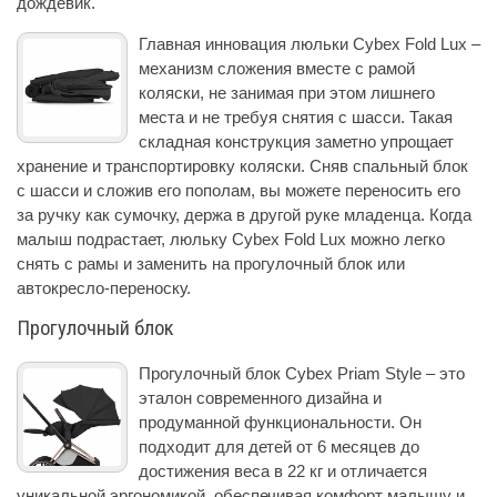
дождевик.
Главная инновация люльки Cybex Fold Lux –
механизм сложения вместе с рамой
коляски, не занимая при этом лишнего
места и не требуя снятия с шасси. Такая
складная конструкция заметно упрощает
хранение и транспортировку коляски. Сняв спальный блок
с шасси и сложив его пополам, вы можете переносить его
за ручку как сумочку, держа в другой руке младенца. Когда
малыш подрастает, люльку Cybex Fold Lux можно легко
снять с рамы и заменить на прогулочный блок или
автокресло-переноску.
Прогулочный блок
Прогулочный блок Cybex Priam Style – это
эталон современного дизайна и
продуманной функциональности. Он
подходит для детей от 6 месяцев до
достижения веса в 22 кг и отличается
уникальной эргономикой, обеспечивая комфорт малышу и