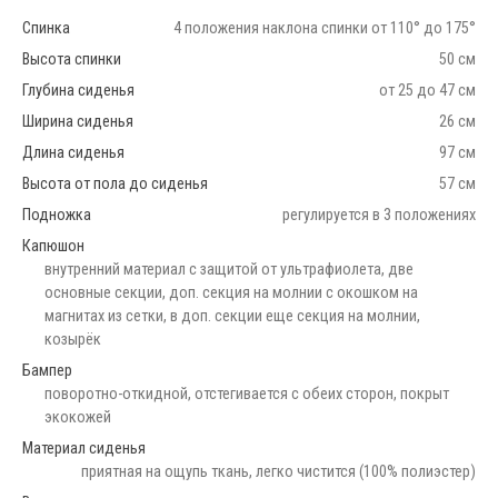
Спинка
4 положения наклона спинки от 110° до 175°
Высота спинки
50 см
Глубина сиденья
от 25 до 47 см
Ширина сиденья
26 см
Длина сиденья
97 см
Высота от пола до сиденья
57 см
Подножка
регулируется в 3 положениях
Капюшон
внутренний материал с защитой от ультрафиолета, две
основные секции, доп. секция на молнии с окошком на
магнитах из сетки, в доп. секции еще секция на молнии,
козырёк
Бампер
поворотно-откидной, отстегивается с обеих сторон, покрыт
экокожей
Материал сиденья
приятная на ощупь ткань, легко чистится (100% полиэстер)