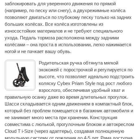
заблокировать для уверенного движения по прямой
(например, по песку или снегу), а двухрежимные колёса
позволяют двигаться по глубокому песку только на задних
больших колёсах. Все колёса изготовлены из
износостойких материалов и не требуют специального
ухода. Педаль тормоза расположена между задними
колёсами – она проста в использовании, легко нажимается
ногой и не пачкает вашу обувь.
Родительская ручка обтянута мягкой
экокожей с порострочкой и регулируется по
высоте, что позволяет идеально подстроить
коляску Cybex Priam Style под рост любого
взрослого, обеспечивая удобный хват и
правильную осанку даже во время длительных прогулок.
Шасси складывается одним движением в компактный блок,
который без проблем помещается в багажник автомобиля и
не занимает много места при хранении. Конструкция
совместима с люлькой, прогулочным блоком и автокреслом
Cloud T i-Size (через адаптеры), создавая полноценную
модульную систему от рождения до 4-5 лет. Рама доступна