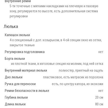
Внутренние ремни
5-ти точечные с мягкими накладками на плечевую и паховую
зону, регулируются по высоте, есть дополнительная система
регулировки
Люлька
Капюшон люльки
4-х секционный с доп. козырьком, в 4-ой секции окно из сетки,
закрытое тканью
Регулировка подголовника
нет
Борта люльки
из плотной ткани, в изголовье секция на молнии, под ней сетка
Внутренний материал люльки
полиэстер, приятный на ощупь
Дно люльки
пластиковое, есть матрасик из поролона
Ручка для переноски
есть, по центру капора, из экокожи
Ремни безопасности в люльке
нет
Глубина люльки
20 см
Длина люльки
80 см