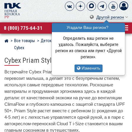
Другой регион
8 (800) 775-64-31
Угадали Ваш регион?
Определить ваш регион не
Все товары
Детские коляски
Детские коляски 3 в 1
Магазин детских колясок
удалось. Пожалуйста, выберите
Cybex
регион из списка или пункт «Другой
регион».
Cybex Priam Style + Cloud T i-Size
Изменить
Встречайте Cybex Priam Style – коляску, которая не просто
перевозит малыша, а делает это с безупречным стилем,
используя самые передовые технологии. Роскошные
материалы и продуманная эргономика здесь в каждой
детали: от качественной экокожи на ручке до вентиляции
ClimaFlow и глубокого капюшона с защитой стандарта UPF
50+. Priam Style растет вместе с ребенком (с рождения до
4-5 лет) и с легкостью управляется одной рукой, а в паре с
автокреслом-переноской Cloud T i-Size становится вашим
главным союзником в путешествиях.