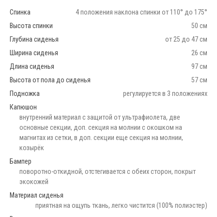
Спинка
4 положения наклона спинки от 110° до 175°
Высота спинки
50 см
Глубина сиденья
от 25 до 47 см
Ширина сиденья
26 см
Длина сиденья
97 см
Высота от пола до сиденья
57 см
Подножка
регулируется в 3 положениях
Капюшон
внутренний материал с защитой от ультрафиолета, две
основные секции, доп. секция на молнии с окошком на
магнитах из сетки, в доп. секции еще секция на молнии,
козырёк
Бампер
поворотно-откидной, отстегивается с обеих сторон, покрыт
экокожей
Материал сиденья
приятная на ощупь ткань, легко чистится (100% полиэстер)