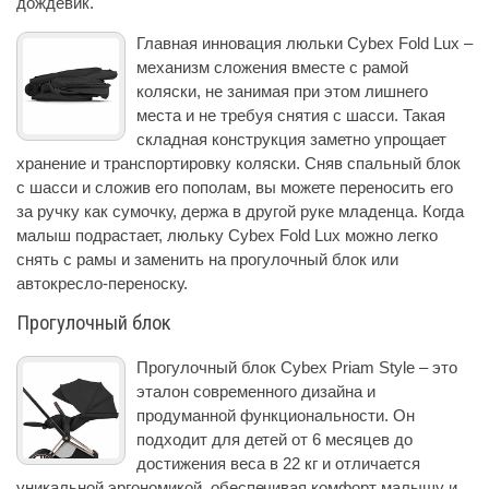
дождевик.
Главная инновация люльки Cybex Fold Lux –
механизм сложения вместе с рамой
коляски, не занимая при этом лишнего
места и не требуя снятия с шасси. Такая
складная конструкция заметно упрощает
хранение и транспортировку коляски. Сняв спальный блок
с шасси и сложив его пополам, вы можете переносить его
за ручку как сумочку, держа в другой руке младенца. Когда
малыш подрастает, люльку Cybex Fold Lux можно легко
снять с рамы и заменить на прогулочный блок или
автокресло-переноску.
Прогулочный блок
Прогулочный блок Cybex Priam Style – это
эталон современного дизайна и
продуманной функциональности. Он
подходит для детей от 6 месяцев до
достижения веса в 22 кг и отличается
уникальной эргономикой, обеспечивая комфорт малышу и