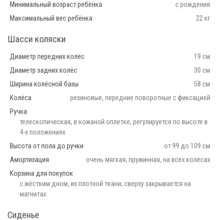
Минимальный возраст ребёнка
с рождения
Максимальный вес ребёнка
22 кг
Шасси коляски
Диаметр передних колёс
19 см
Диаметр задних колёс
30 см
Ширина колёсной базы
58 см
Колёса
резиновые, передние поворотные с фиксацией
Ручка
телескопическая, в кожаной оплетке, регулируется по высоте в
4-х положениях
Высота от пола до ручки
от 99 до 109 см
Амортизация
очень мягкая, пружинная, на всех колёсах
Корзина для покупок
с жёстким дном, из плотной ткани, сверху закрывается на
магнитах
Сиденье