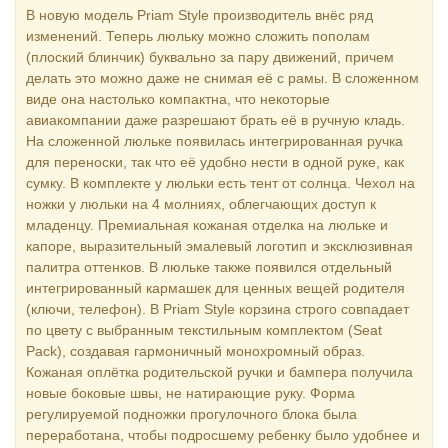
В новую модель Priam Style производитель внёс ряд
изменений. Теперь люльку можно сложить пополам
(плоский блинчик) буквально за пару движений, причем
делать это можно даже не снимая её с рамы. В сложенном
виде она настолько компактна, что некоторые
авиакомпании даже разрешают брать её в ручную кладь.
На сложенной люльке появилась интегрированная ручка
для переноски, так что её удобно нести в одной руке, как
сумку. В комплекте у люльки есть тент от солнца. Чехол на
ножки у люльки на 4 молниях, облегчающих доступ к
младенцу. Премиальная кожаная отделка на люльке и
капоре, выразительный эмалевый логотип и эксклюзивная
палитра оттенков. В люльке также появился отдельный
интегрированный кармашек для ценных вещей родителя
(ключи, телефон). В Priam Style корзина строго совпадает
по цвету с выбранным текстильным комплектом (Seat
Pack), создавая гармоничный монохромный образ.
Кожаная оплётка родительской ручки и бампера получила
новые боковые швы, не натирающие руку. Форма
регулируемой подножки прогулочного блока была
переработана, чтобы подросшему ребенку было удобнее и