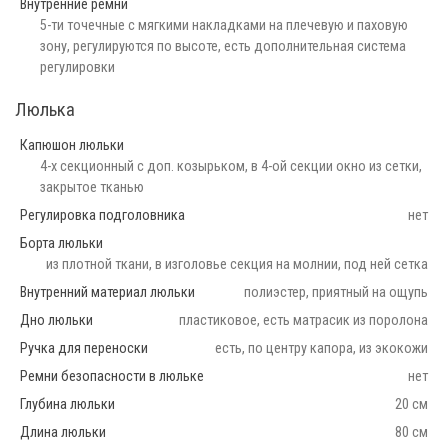
Внутренние ремни
5-ти точечные с мягкими накладками на плечевую и паховую
зону, регулируются по высоте, есть дополнительная система
регулировки
Люлька
Капюшон люльки
4-х секционный с доп. козырьком, в 4-ой секции окно из сетки,
закрытое тканью
Регулировка подголовника
нет
Борта люльки
из плотной ткани, в изголовье секция на молнии, под ней сетка
Внутренний материал люльки
полиэстер, приятный на ощупь
Дно люльки
пластиковое, есть матрасик из поролона
Ручка для переноски
есть, по центру капора, из экокожи
Ремни безопасности в люльке
нет
Глубина люльки
20 см
Длина люльки
80 см