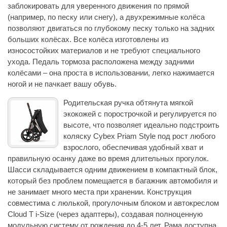
заблокировать для уверенного движения по прямой
(например, по песку или снегу), а двухрежимные колёса
позволяют двигаться по глубокому песку только на задних
больших колёсах. Все колёса изготовлены из
износостойких материалов и не требуют специального
ухода. Педаль тормоза расположена между задними
колёсами – она проста в использовании, легко нажимается
ногой и не пачкает вашу обувь.
Родительская ручка обтянута мягкой
экокожей с порострочкой и регулируется по
высоте, что позволяет идеально подстроить
коляску Cybex Priam Style под рост любого
взрослого, обеспечивая удобный хват и
правильную осанку даже во время длительных прогулок.
Шасси складывается одним движением в компактный блок,
который без проблем помещается в багажник автомобиля и
не занимает много места при хранении. Конструкция
совместима с люлькой, прогулочным блоком и автокреслом
Cloud T i-Size (через адаптеры), создавая полноценную
модульную систему от рождения до 4-5 лет. Рама доступна