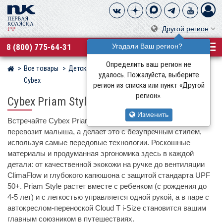
Другой регион
8 (800) 775-64-31
Угадали Ваш регион?
Определить ваш регион не
Все товары
Детские коляски
Детские коляски 3 в 1
Магазин детских колясок
удалось. Пожалуйста, выберите
Cybex
регион из списка или пункт «Другой
регион».
Cybex Priam Style + Cloud T i-Size
Изменить
Встречайте Cybex Priam Style – коляску, которая не просто
перевозит малыша, а делает это с безупречным стилем,
используя самые передовые технологии. Роскошные
материалы и продуманная эргономика здесь в каждой
детали: от качественной экокожи на ручке до вентиляции
ClimaFlow и глубокого капюшона с защитой стандарта UPF
50+. Priam Style растет вместе с ребенком (с рождения до
4-5 лет) и с легкостью управляется одной рукой, а в паре с
автокреслом-переноской Cloud T i-Size становится вашим
главным союзником в путешествиях.