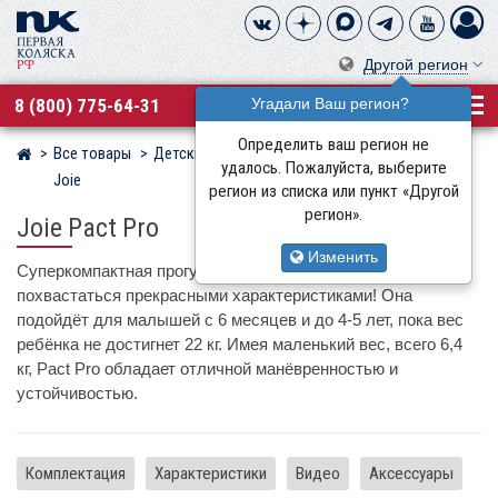
Другой регион
8 (800) 775-64-31
Угадали Ваш регион?
Определить ваш регион не
Все товары
Детские коляски
Прогулочные коляски
Магазин детских колясок
удалось. Пожалуйста, выберите
Joie
регион из списка или пункт «Другой
регион».
Joie Pact Pro
Изменить
Суперкомпактная прогулочная коляска Joie Pact Pro может
похвастаться прекрасными характеристиками! Она
подойдёт для малышей с 6 месяцев и до 4-5 лет, пока вес
ребёнка не достигнет 22 кг. Имея маленький вес, всего 6,4
кг, Pact Pro обладает отличной манёвренностью и
устойчивостью.
Комплектация
Характеристики
Видео
Аксессуары