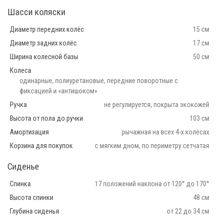
Шасси коляски
Диаметр передних колёс
15 см
Диаметр задних колёс
17 см
Ширина колесной базы
50 см
Колеса
одинарные, полиуретановые, передние поворотные с
фиксацией и «антишоком»
Ручка
не регулируется, покрыта экокожей
Высота от пола до ручки
103 см
Амортизация
рычажная на всех 4-х колёсах
Корзина для покупок
с мягким дном, по периметру сетчатая
Сиденье
Спинка
17 положений наклона от 120° до 170°
Высота спинки
48 см
Глубина сиденья
от 22 до 34 см