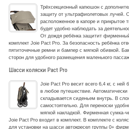
Трёхсекционный капюшон с дополните
защиту от ультрафиолетовых лучей. С
расположенное в капоре и прикрытое 
будет удобно наблюдать за деятельно
От дождя ребёнка защитит фирменный
комплект Joie Pact Pro. За безопасность ребёнка о
пятиточечные ремни и бампер с мягкой обивкой. Ба
сторон для удобного размещения маленького пасса
Шасси коляски Pact Pro
Joie Pact Pro весит всего 6,4 кг, с не
в любое путешествие. Автоматически 
складывается сиденьем внутрь. В сло
самостоятельно. Для переноски удобн
мягкой накладкой. Фирменная сумка-ч
Joie Pact Pro входит в комплект. В комплекте с кол
для установки на шасси автокресел группы 0+ фир