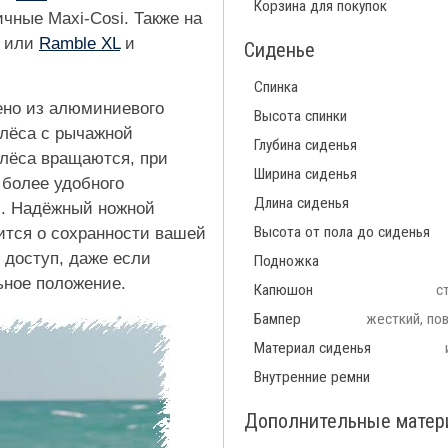
Корзина для покупок
чные Maxi-Cosi. Также на
или
Ramble XL
и
Сиденье
Спинка
лено из алюминиевого
Высота спинки
олёса с рычажной
Глубина сиденья
олёса вращаются, при
Ширина сиденья
 более удобного
Длина сиденья
и. Надёжный ножной
Высота от пола до сиденья
ится о сохранности вашей
 доступ, даже если
Подножка
ьное положение.
Капюшон
с
Бампер
жесткий, по
Материал сиденья
Внутренние ремни
Дополнительные мате