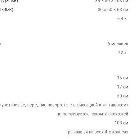
 (Д×Ш×В)
84 × 50 × 103 см
Д×Ш×В)
30 × 50 × 63 см
6,4 кг
а
6 месяцев
22 кг
15 см
17 см
50 см
иуретановые, передние поворотные с фиксацией и «антишоком»
не регулируется, покрыта экокожей
103 см
рычажная на всех 4-х колёсах