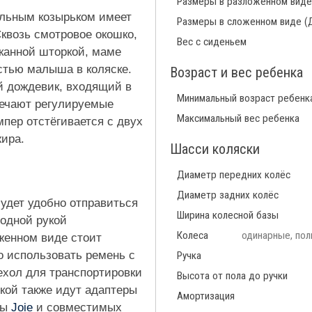
Размеры в разложенном виде
льным козырьком имеет
Размеры в сложенном виде (
квозь смотровое окошко,
Вес с сиденьем
тканной шторкой, маме
стью малыша в коляске.
Возраст и вес ребенка
 дождевик, входящий в
Минимальный возраст ребенк
твечают регулируемые
Максимальный вес ребенка
мпер отстёгивается с двух
жира.
Шасси коляски
Диаметр передних колёс
Диаметр задних колёс
й будет удобно отправиться
Ширина колесной базы
одной рукой
Колеса
одинарные, пол
женном виде стоит
о использовать ремень с
Ручка
ехол для транспортировки
Высота от пола до ручки
яской также идут адаптеры
Амортизация
мы
Joie
и совместимых