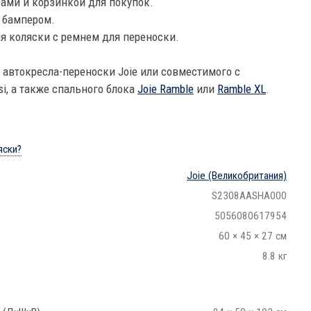
сами и корзинкой для покупок.
 бампером.
ия коляски с ремнем для переноски.
 автокресла-переноски Joie или совместимого с
i, а также спального блока
Joie Ramble
или
Ramble XL
.
яски?
Joie
(Великобритания)
S2308AASHA000
5056080617954
60 × 45 × 27 см
8.8 кг