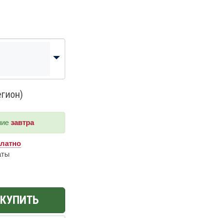
егион)
ние
завтра
платно
аты
КУПИТЬ