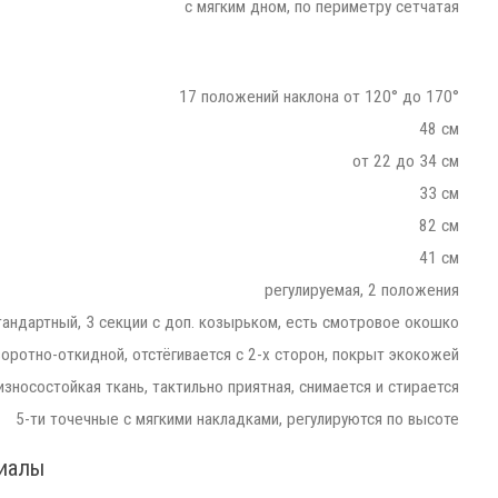
с мягким дном, по периметру сетчатая
17 положений наклона от 120° до 170°
48 см
от 22 до 34 см
33 см
82 см
41 см
регулируемая, 2 положения
тандартный, 3 секции с доп. козырьком, есть смотровое окошко
воротно-откидной, отстёгивается с 2-х сторон, покрыт экокожей
износостойкая ткань, тактильно приятная, снимается и стирается
5-ти точечные с мягкими накладками, регулируются по высоте
риалы