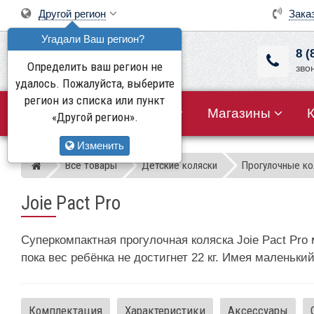
Другой регион
Зака
Угадали Ваш регион?
8 (
Определить ваш регион не
зво
удалось. Пожалуйста, выберите
регион из списка или пункт
Все товары
Акции
Магазины
«Другой регион».
Изменить
Все товары
Детские коляски
Прогулочные ко
Магазин детских колясок
Joie Pact Pro
Суперкомпактная прогулочная коляска Joie Pact Pro
пока вес ребёнка не достигнет 22 кг. Имея маленьки
Комплектация
Характеристики
Аксессуары