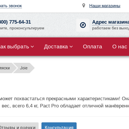
зать звонок
Наши магазины
800) 775-64-31
Адрес магазин
ните, проконсультируем
работаем без вых
Как выбрать
Доставка
Оплата
О нас
ляски
Joie
 может похвастаться прекрасными характеристиками! Он
й вес, всего 6,4 кг, Pact Pro обладает отличной манёвре
Отзывы и оценки
Консультация