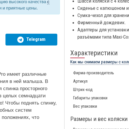
Шасси коляски с 4 колё
цию высокого качества
с
Сиденье с капюшоном и
и и приятные цены.
Сумка-чехол для хранен
Фирменный дождевик.
Адаптеры для установки
разъёмами типа Maxi-Cos
Telegram
Характеристики
Как мы снимаем размеры с кол
Фирма-производитель
 Pro имеет различные
ния в ней малыша. В
Артикул
я спинка просторного
Штрих-код
 в целых семнадцати
Габариты упаковки
о! Чтобы поднять спинку,
Вес упаковки
добных систем
 положениях, что
Размеры и вес коляски