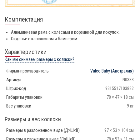
Комплектация
Алюминиевая рама с колёсами и корзинкой для покупок.
Сиденье с капюшоном и бампером.
Характеристики
Как мы снимаем размеры с коляски?
Фирма-производитель
Valco Baby
(Австралия)
Артикул
N0383
Штрих-код
9315517103832
Габариты упаковки
78 × 47 × 18 см
Вес упаковки
9 кг
Размеры и вес коляски
Размеры в разложенном виде (Д×Ш×В)
97 × 53 × 104 см
Размеры в сложенном виде (Д×Ш×В)
78 × 53 × 31 см