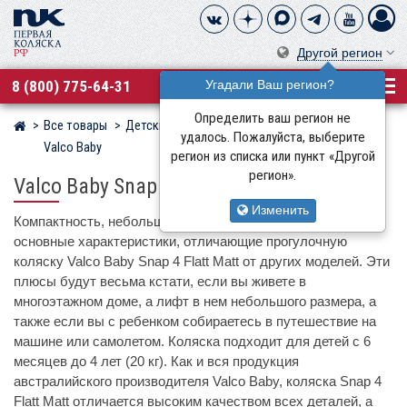
Другой регион
8 (800) 775-64-31
Угадали Ваш регион?
Определить ваш регион не
Все товары
Детские коляски
Прогулочные коляски
Магазин детских колясок
удалось. Пожалуйста, выберите
Valco Baby
регион из списка или пункт «Другой
регион».
Valco Baby Snap 4 Flatt Matt
Изменить
Компактность, небольшой вес и простота складывания –
основные характеристики, отличающие прогулочную
коляску Valco Baby Snap 4 Flatt Matt от других моделей. Эти
плюсы будут весьма кстати, если вы живете в
многоэтажном доме, а лифт в нем небольшого размера, а
также если вы с ребенком собираетесь в путешествие на
машине или самолетом. Коляска подходит для детей с 6
месяцев до 4 лет (20 кг). Как и вся продукция
австралийского производителя Valco Baby, коляска Snap 4
Flatt Matt отличается высоким качеством всех деталей, а