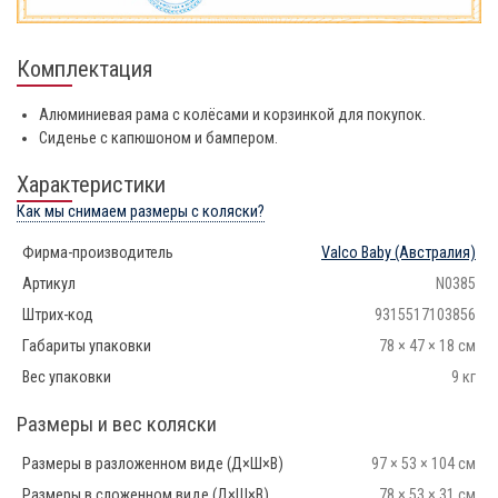
Комплектация
Алюминиевая рама с колёсами и корзинкой для покупок.
Сиденье с капюшоном и бампером.
Характеристики
Как мы снимаем размеры с коляски?
Фирма-производитель
Valco Baby
(Австралия)
Артикул
N0385
Штрих-код
9315517103856
Габариты упаковки
78 × 47 × 18 см
Вес упаковки
9 кг
Размеры и вес коляски
Размеры в разложенном виде (Д×Ш×В)
97 × 53 × 104 см
Размеры в сложенном виде (Д×Ш×В)
78 × 53 × 31 см