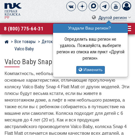
Другой регион
8 (800) 775-64-31
Угадали Ваш регион?
Определить ваш регион не
Все товары
Детские коляски
Прогулочные коляски
Магазин детских колясок
удалось. Пожалуйста, выберите
Valco Baby
регион из списка или пункт «Другой
регион».
Valco Baby Snap 4 Flatt Matt
Изменить
Компактность, небольшой вес и простота складывания –
основные характеристики, отличающие прогулочную
коляску Valco Baby Snap 4 Flatt Matt от других моделей. Эти
плюсы будут весьма кстати, если вы живете в
многоэтажном доме, а лифт в нем небольшого размера, а
также если вы с ребенком собираетесь в путешествие на
машине или самолетом. Коляска подходит для детей с 6
месяцев до 4 лет (20 кг). Как и вся продукция
австралийского производителя Valco Baby, коляска Snap 4
Flatt Matt отличается высоким качеством всех деталей, а