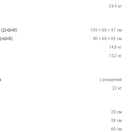
24.9 кг
 (Д×Ш×В)
105 × 60 × 97 см
Д×Ш×В)
40 × 60 × 69 см
14,8 кг
13,2 кг
а
с рождения
22 кг
20 см
28 см
60 см