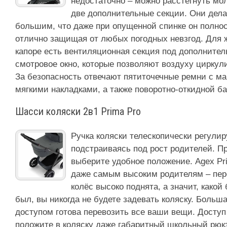
недостаточно – можно расстегнуть мо
две дополнительные секции. Они дел
большим, что даже при опущенной спинке он полно
отлично защищая от любых погодных невзгод. Для ж
капоре есть вентиляционная секция под дополнител
смотровое окно, которые позволяют воздуху циркул
За безопасность отвечают пятиточечные ремни с м
мягкими накладками, а также поворотно-откидной б
Шасси коляски 2в1 Prima Pro
Ручка коляски телескопически регулир
подстраиваясь под рост родителей. П
выберите удобное положение. Agex Pr
даже самым высоким родителям – пер
колёс высоко поднята, а значит, какой
был, вы никогда не будете задевать коляску. Больш
доступом готова перевозить все ваши вещи. Доступ 
положите в коляску даже габаритный школьный рюкз