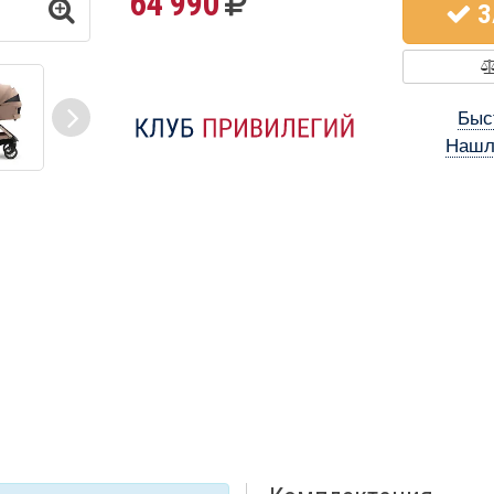
64 990
З
Быс
Нашл