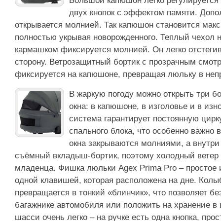
Большой капюшон легко регулируется
двух кнопок с эффектом памяти. Допо
открывается молнией. Так капюшон становится мак
полностью укрывая новорожденного. Теплый чехол 
кармашком фиксируется молнией. Он легко отстегив
сторону. Ветрозащитный бортик с прозрачным смот
фиксируется на капюшоне, превращая люльку в неп
В жаркую погоду можно открыть три 
окна: в капюшоне, в изголовье и в изн
система гарантирует постоянную цирк
спального блока, что особенно важно 
окна закрываются молниями, а внутри 
съёмный вкладыш-бортик, поэтому холодный ветер 
младенца. Фишка люльки Agex Prima Pro – простое 
одной клавишей, которая расположена на дне. Колы
превращается в тонкий «блинчик», что позволяет бе
багажнике автомобиля или положить на хранение в
шасси очень легко – на ручке есть одна кнопка, про