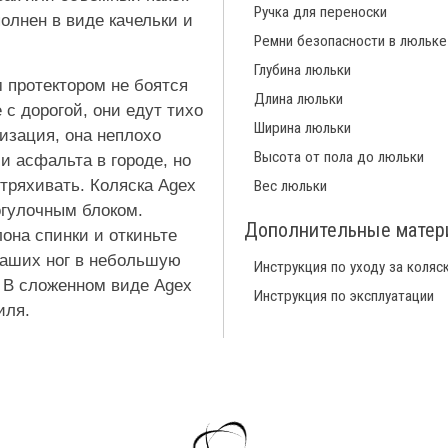
Ручка для переноски
полнен в виде качельки и
Ремни безопасности в люльке
Глубина люльки
 протектором не боятся
Длина люльки
с дорогой, они едут тихо
Ширина люльки
изация, она неплохо
Высота от пола до люльки
и асфальта в городе, но
тряхивать. Коляска Agex
Вес люльки
огулочным блоком.
Дополнительные мате
она спинки и откиньте
ваших ног в небольшую
Инструкция по уходу за коляс
. В сложенном виде Agex
Инструкция по эксплуатации
иля.