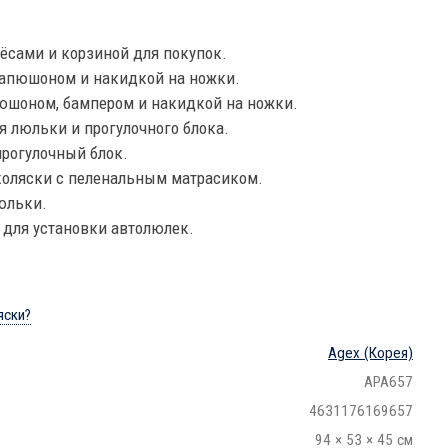
сами и корзиной для покупок.
капюшоном и накидкой на ножки.
юшоном, бампером и накидкой на ножки.
я люльки и прогулочного блока.
рогулочный блок.
коляски с пеленальным матрасиком.
юльки.
 для установки автолюлек.
яски?
Agex
(Корея)
APA657
4631176169657
94 × 53 × 45 см