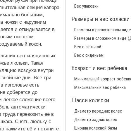
 одной рукой при помощи
Вес упаковки
лнительная секция капора
симально большим,
Размеры и вес коляски
на ножки с наружним
ается и откидывается в
Размеры в разложенном виде
ровым окошком
Размеры в сложенном виде (
родуваемый кокон.
Вес с люлькой
Вес с сиденьем
больших вентиляционных
ожье люльки. Такая
Возраст и вес ребенка
уляцию воздуха внутри
в знойные дни. Все три
Минимальный возраст ребенк
в изголовье есть
Максимальный вес ребенка
не доберется до
и лёгкое сложение всего
Шасси коляски
бель автоматически
Диаметр передних колес
з труда перевозить её в
Диаметр задних колес
 шкаф. Снять люльку с
Ширина колесной базы
сто нажмите её и потяните