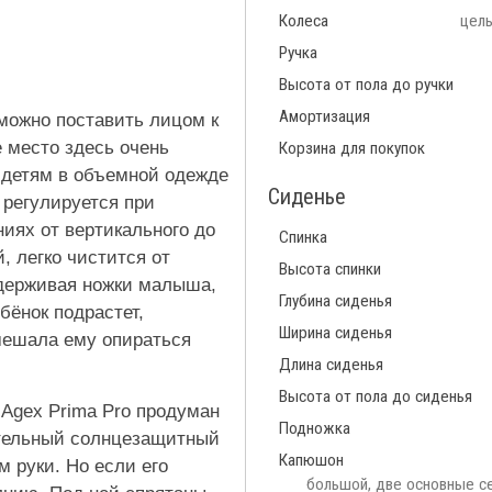
Колеса
цел
Ручка
Высота от пола до ручки
Амортизация
 можно поставить лицом к
 место здесь очень
Корзина для покупок
 детям в объемной одежде
Сиденье
 регулируется при
иях от вертикального до
Спинка
, легко чистится от
Высота спинки
ддерживая ножки малыша,
Глубина сиденья
бёнок подрастет,
Ширина сиденья
мешала ему опираться
Длина сиденья
Высота от пола до сиденья
Agex Prima Pro продуман
Подножка
ительный солнцезащитный
Капюшон
 руки. Но если его
большой, две основные се