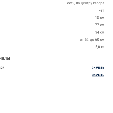
есть, по центру капора
нет
18 см
77 см
34 см
от 52 до 60 см
5,8 кг
риалы
кой
скачать
скачать