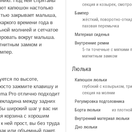
лнию. Под ней спрятаны
секция и козырек, смотро
ают капюшон настолько
Бампер
стью закрывает малыша,
жёсткий, поворотно-откид
аркого времени года в
паховая перемычка
ьной молнией и сетчатое
Материал сиденья
ировать вокруг малыша.
Внутренние ремни
агнитным замком и
5-ти точечные с мягкими 
ампер.
магнитным замком
Люлька
уется по высоте,
Капюшон люльки
росто зажмите клавишу и
глубокий с козырьком, тр
секция на молнии
ima Pro отлично подходит
екладина между задних
Регулировка подголовника
 бы широкий шаг у вас ни
Борта люльки
из плотно
ая корзина с хорошим
Внутренний материал люльки
к ней прост, вы без труда
Дно люльки
ак или объемный пакет.