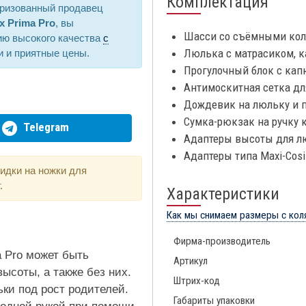
Комплектация
оризованный продавец
x Prima Pro
, вы
Шасси со съёмными колё
ию высокого качества
с
Люлька с матрасиком, 
и и приятные цены.
Прогулочный блок с кап
Антимоскитная сетка дл
Дождевик на люльку и п
Сумка-рюкзак на ручку 
Telegram
Адаптеры высоты для л
Адаптеры типа Maxi-Cosi
идки на ножки для
.
Характеристики
Как мы снимаем размеры с кол
Фирма-производитель
 Pro может быть
Артикул
ысоты, а также без них.
Штрих-код
ки под рост родителей.
Габариты упаковки