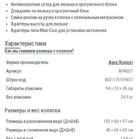
Антимоскитная сетка для люльки и прогулочного блока.
Дождевик на люльку и прогулочный блок.
Сумка-рюкзак на ручку коляски с пеленальным матрасиком.
Адаптеры высоты для люльки.
Адаптеры типа Maxi-Cosi для установки автолюлек.
Характеристики
Как мы снимаем размеры с коляски?
Фирма-производитель
Agex
(Корея)
Артикул
APA657
Штрих-код
4631176169657
Габариты упаковки
94 × 53 × 45 см
Вес упаковки
24.9 кг
Размеры и вес коляски
Размеры в разложенном виде (Д×Ш×В)
105 × 60 × 97 см
Размеры в сложенном виде (Д×Ш×В)
40 × 60 × 69 см
Вес с люлькой
14,8 кг