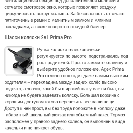
вентиляционная секция под дополнительной молнией и
сетчатое смотровое окно, которые позволяют воздуху
циркулировать вокруг малыша. За безопасность отвечают
пятиточечные ремни с магнитным замком и мягкими
накладками, а также поворотно-откидной бампер.
Шасси коляски 2в1 Prima Pro
Ручка коляски телескопически
регулируется по высоте, подстраиваясь под
рост родителей. Просто зажмите клавишу и
выберите удобное положение. Agex Prima
Pro отлично подходит даже самым высоким
родителям – перекладина между задних колёс высоко
поднята, а значит, какой бы широкий шаг у вас ни был, вы
никогда не будете задевать коляску. Большая корзина с
хорошим доступом готова перевозить все ваши вещи.
Доступ к ней прост, вы без труда положите в коляску даже
габаритный школьный рюкзак или объемный пакет. Тормоз
расположен у правого заднего колеса, он выполнен в виде
качельки и не пачкает обувь.