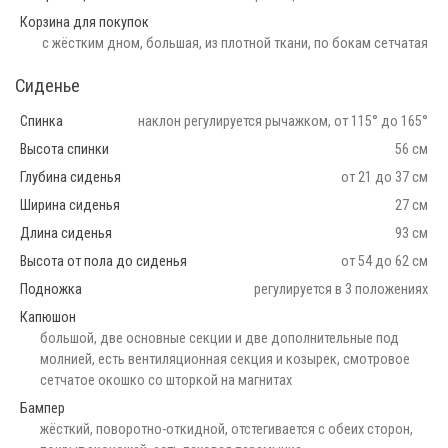
Корзина для покупок
с жёстким дном, большая, из плотной ткани, по бокам сетчатая
Сиденье
Спинка
наклон регулируется рычажком, от 115° до 165°
Высота спинки
56 см
Глубина сиденья
от 21 до 37 см
Ширина сиденья
27 см
Длина сиденья
93 см
Высота от пола до сиденья
от 54 до 62 см
Подножка
регулируется в 3 положениях
Капюшон
большой, две основные секции и две дополнительные под
молнией, есть вентиляционная секция и козырек, смотровое
сетчатое окошко со шторкой на магнитах
Бампер
жёсткий, поворотно-откидной, отстегивается с обеих сторон,