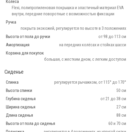
Колеса
Flexi, полипропиленовая покрышка и эластичный материал EVA
внутри, передние поворотные с возможностью фиксации
Ручка
покрыта экокожей, регулируется по высоте в 3 положениях
Высота от пола до ручки
от 98 до 113 см
Амортизация
на передних колёсах и стойках шасси
Корзина для покупок
большая, с жестким дном, с легким доступом
Сиденье
Спинка
регулируется рычажком, от 115° до 170°
Высота спинки
50 см
Глубина сиденья
от 21 до 38 см
Ширина сиденья
27 см
Длина сиденья
88 см
Высота от пола до сиденья
60 и 70 см
Подножка
регулируется в 4 положениях, из упругой сетки