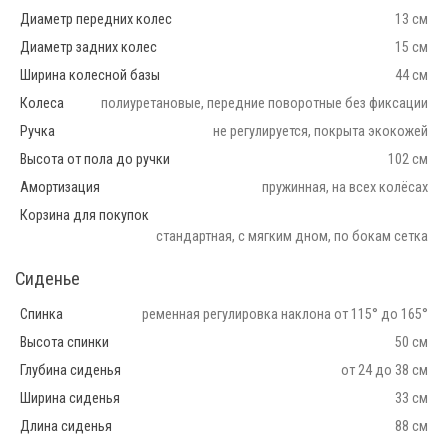
Диаметр передних колес
13 см
Диаметр задних колес
15 см
Ширина колесной базы
44 см
Колеса
полиуретановые, передние поворотные без фиксации
Ручка
не регулируется, покрыта экокожей
Высота от пола до ручки
102 см
Амортизация
пружинная, на всех колёсах
Корзина для покупок
стандартная, с мягким дном, по бокам сетка
Сиденье
Спинка
ременная регулировка наклона от 115° до 165°
Высота спинки
50 см
Глубина сиденья
от 24 до 38 см
Ширина сиденья
33 см
Длина сиденья
88 см