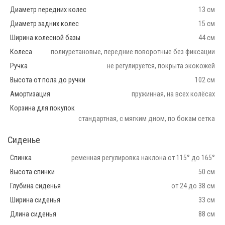
Диаметр передних колес
13 см
Диаметр задних колес
15 см
Ширина колесной базы
44 см
Колеса
полиуретановые, передние поворотные без фиксации
Ручка
не регулируется, покрыта экокожей
Высота от пола до ручки
102 см
Амортизация
пружинная, на всех колёсах
Корзина для покупок
стандартная, с мягким дном, по бокам сетка
Сиденье
Спинка
ременная регулировка наклона от 115° до 165°
Высота спинки
50 см
Глубина сиденья
от 24 до 38 см
Ширина сиденья
33 см
Длина сиденья
88 см