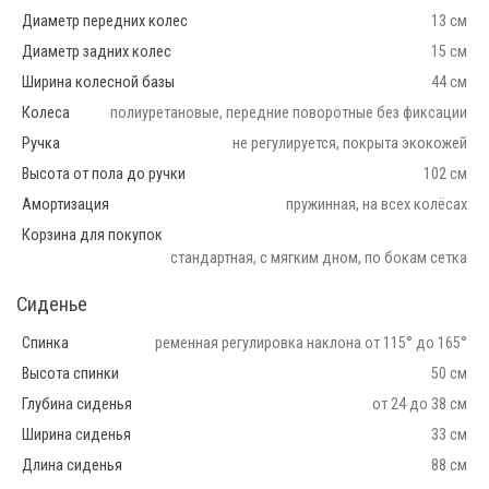
Диаметр передних колес
13 см
Диаметр задних колес
15 см
Ширина колесной базы
44 см
Колеса
полиуретановые, передние поворотные без фиксации
Ручка
не регулируется, покрыта экокожей
Высота от пола до ручки
102 см
Амортизация
пружинная, на всех колёсах
Корзина для покупок
стандартная, с мягким дном, по бокам сетка
Сиденье
Спинка
ременная регулировка наклона от 115° до 165°
Высота спинки
50 см
Глубина сиденья
от 24 до 38 см
Ширина сиденья
33 см
Длина сиденья
88 см