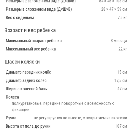
Размеры в разложенном виде (Д×Ш×В)
84 × 48 × 108 см
Размеры в сложенном виде (Д×Ш×В)
28 × 47 × 59 см
Вес с сиденьем
7,5 кг
Возраст и вес ребенка
Минимальный возраст ребенка
3 месяца
Максимальный вес ребенка
22 кг
Шасси коляски
Диаметр передних колёс
15 см
Диаметр задних колёс
17,5 см
Ширина колесной базы
47 см
Колеса
полиуретановые, передние поворотные с возможностью
фиксации
Ручка
не регулируется по высоте, с покрытием из экокожи
Высота от пола до ручки
107 см