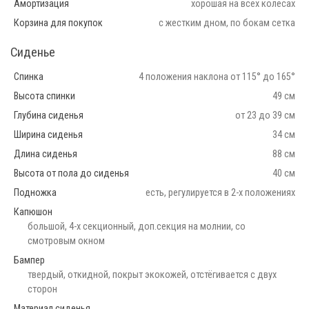
Амортизация
хорошая на всех колесах
Корзина для покупок
с жестким дном, по бокам сетка
Сиденье
Спинка
4 положения наклона от 115° до 165°
Высота спинки
49 см
Глубина сиденья
от 23 до 39 см
Ширина сиденья
34 см
Длина сиденья
88 см
Высота от пола до сиденья
40 см
Подножка
есть, регулируется в 2-х положениях
Капюшон
большой, 4-х секционный, доп.секция на молнии, со
смотровым окном
Бампер
твердый, откидной, покрыт экокожей, отстёгивается с двух
сторон
Материал сиденья