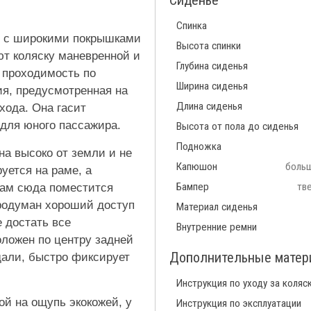
Сиденье
Спинка
U с широкими покрышками
Высота спинки
т коляску маневренной и
Глубина сиденья
 проходимость по
Ширина сиденья
я, предусмотренная на
Длина сиденья
хода. Она гасит
для юного пассажира.
Высота от пола до сиденья
Подножка
а высоко от земли и не
Капюшон
больш
уется на раме, а
Бампер
тв
ам сюда поместится
продуман хороший доступ
Материал сиденья
е достать все
Внутренние ремни
оложен по центру задней
Дополнительные мате
дали, быстро фиксирует
Инструкция по уходу за коляс
ой на ощупь экокожей, у
Инструкция по эксплуатации