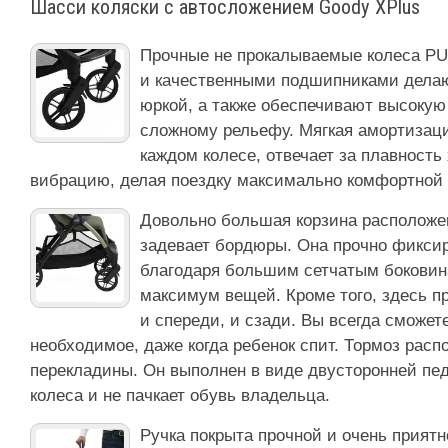
Шасси коляски с автосложением Goody XPlus
Прочные не прокалываемые колеса P
и качественными подшипниками делаю
юркой, а также обеспечивают высокую
сложному рельефу. Мягкая амортизаци
каждом колесе, отвечает за плавность 
вибрацию, делая поездку максимально комфортной 
Довольно большая корзина расположен
задевает бордюры. Она прочно фиксир
благодаря большим сетчатым боковин
максимум вещей. Кроме того, здесь 
и спереди, и сзади. Вы всегда сможет
необходимое, даже когда ребенок спит. Тормоз расп
перекладины. Он выполнен в виде двусторонней пе
колеса и не пачкает обувь владельца.
Ручка покрыта прочной и очень приятн