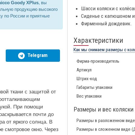
icco Goody XPlus
, вы
Шасси коляски с колёса
альную продукцию высокого
Сиденье с капюшоном и
ку по России и приятные
Фирменный дождевик.
Характеристики
Как мы снимаем размеры с кол
Telegram
Фирма-производитель
Артикул
Штрих-код
Габариты упаковки
вой ткани с защитой от
Вес упаковки
доотталкивающим
рукой. При помощи
Размеры и вес коляски
раскрывается почти до
Размеры в разложенном виде
а от яркого солнца. В
е смотровое окно. Через
Размеры в сложенном виде (