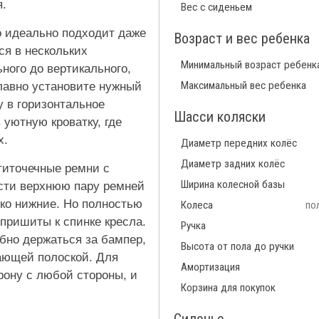
я.
Вес с сиденьем
о идеально подходит даже
Возраст и вес ребенка
ся в нескольких
Минимальный возраст ребенк
ного до вертикального,
Максимальный вес ребенка
плавно установите нужный
у в горизонтальное
Шасси коляски
 уютную кроватку, где
х.
Диаметр передних колёс
Диаметр задних колёс
титочечные ремни с
Ширина колесной базы
сти верхнюю пару ремней
ько нижние. Но полностью
Колеса
по
пришиты к спинке кресла.
Ручка
бно держаться за бампер,
Высота от пола до ручки
жающей полоской. Для
Амортизация
орону с любой стороны, и
Корзина для покупок