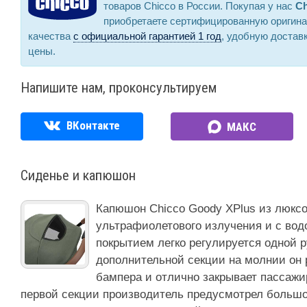
товаров Chicco в России. Покупая у нас
Ch
приобретаете сертифицированную оригин
качества
с официальной гарантией 1 год
, удобную достав
цены.
Напишите нам, проконсультируем
ВКонтакте
МАКС
Сиденье и капюшон
Капюшон Chicco Goody XPlus из люксо
ультрафиолетового излучения и с во
покрытием легко регулируется одной 
дополнительной секции на молнии он 
бампера и отлично закрывает пассажир
первой секции производитель предусмотрел большо