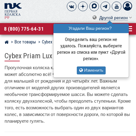
Другой регион
8 (800) 775-64-31
Угадали Ваш регион?
Определить ваш регион не
Все товары
Cybex
Магазин детских колясок
удалось. Пожалуйста, выберите
регион из списка или пункт «Другой
Cybex Priam Lux
регион».
Прогулочная коляска класса премиум Cybex Priam Lux
Изменить
может абсолютно всё! Функциональное сиденье подходит
для малышей от рождения и до четырёх лет. Важным
отличием от моделей других производителей является
необычное трансформируемое шасси. Вы можете сделать
коляску двухколесной, чтобы преодолеть ступеньки. Кроме
того, есть возможность выбрать один из двух вариантов
колес, в зависимости от поверхности дороги, по которой вы
планируете гулять.