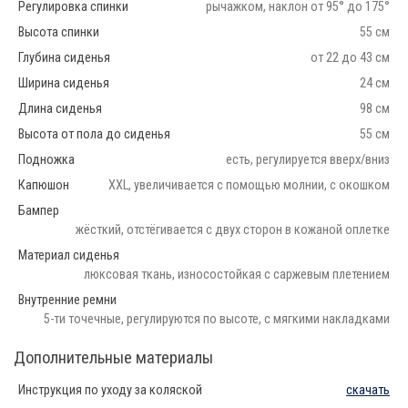
Регулировка спинки
рычажком, наклон от 95° до 175°
Высота спинки
55 см
Глубина сиденья
от 22 до 43 см
Ширина сиденья
24 см
Длина сиденья
98 см
Высота от пола до сиденья
55 см
Подножка
есть, регулируется вверх/вниз
Капюшон
XXL, увеличивается с помощью молнии, с окошком
Бампер
жёсткий, отстёгивается с двух сторон в кожаной оплетке
Материал сиденья
люксовая ткань, износостойкая с саржевым плетением
Внутренние ремни
5-ти точечные, регулируются по высоте, с мягкими накладками
Дополнительные материалы
Инструкция по уходу за коляской
скачать