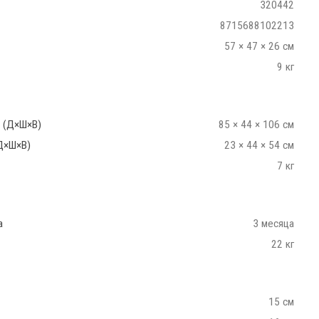
320442
8715688102213
57 × 47 × 26 см
9 кг
 (Д×Ш×В)
85 × 44 × 106 см
Д×Ш×В)
23 × 44 × 54 см
7 кг
а
3 месяца
22 кг
15 см