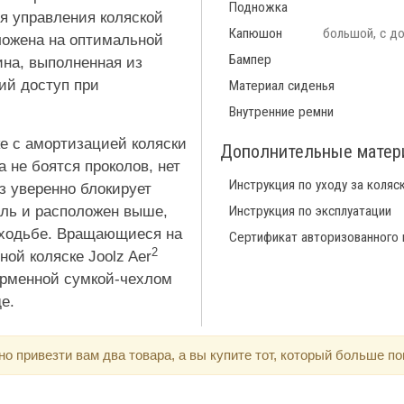
Подножка
я управления коляской
Капюшон
большой, с до
оложена на оптимальной
Бампер
ина, выполненная из
ий доступ при
Материал сиденья
Внутренние ремни
ке с амортизацией коляски
Дополнительные мате
 не боятся проколов, нет
Инструкция по уходу за коляс
з уверенно блокирует
аль и расположен выше,
Инструкция по эксплуатации
и ходьбе. Вращающиеся на
Сертификат авторизованного
2
ной коляске Joolz Aer
ирменной сумкой-чехлом
е.
 привезти вам два товара, а вы купите тот, который больше по