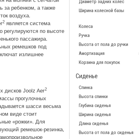
ия на молнии с сетчатой
Диаметр задних колес
ь за ребенком, а также
Ширина колесной базы
ток воздуха.
2
r
является система
Колеса
о регулируются по высоте
Ручка
енького пассажира.
Высота от пола до ручки
ьных ремешков под
Амортизация
исключат излишнее
Корзина для покупок
Сиденье
Спинка
2
 дисков Joolz Aer
Высота спинки
массы прогулочных
Глубина сиденья
ладывается шасси весьма
ном виде стоит
Ширина сиденья
ьные «рожки». Для
Длина сиденья
твующий ремешок-резинка,
Высота от пола до сиденья
самопроизвольное