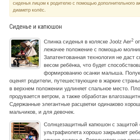
сиденья лицом к родителю с помощью дополнительного ак
диаметр колёс.
Сиденье и капюшон
2
Спинка сиденья в коляске Joolz Aer
оп
лежачее положение с помощью молни
Запатентованная технология не даст с
весом ребёнка, что будет способство
формированию осанки малыша. Полукр
оценят родители, путешествующие в жаркие страны
в верхнем положении удлиняет спальное место. Пло
продувается ветром, а также обработан влагозащитн
Сдержанные элегантные расцветки одинаково хорош
мальчиков, и для девочек.
Солнцезащитный капюшон с защитой о
ультрафиолета хорошо закрывает ребе