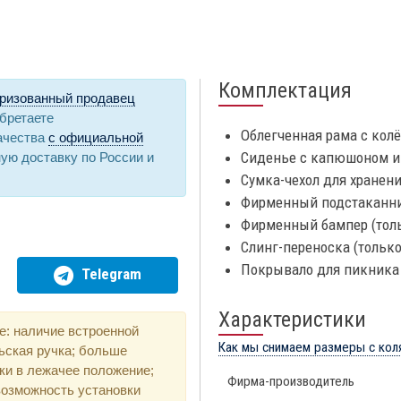
Комплектация
ризованный продавец
обретаете
Облегченная рама c кол
ачества
с официальной
Сиденье с капюшоном и
ную доставку по России и
Сумка-чехол для хранени
Фирменный подстаканник
Фирменный бампер (толь
Слинг-переноска (только 
Покрывало для пикника (
Telegram
Характеристики
е: наличие встроенной
Как мы снимаем размеры с кол
ьская ручка; больше
ки в лежачее положение;
Фирма-производитель
возможность установки