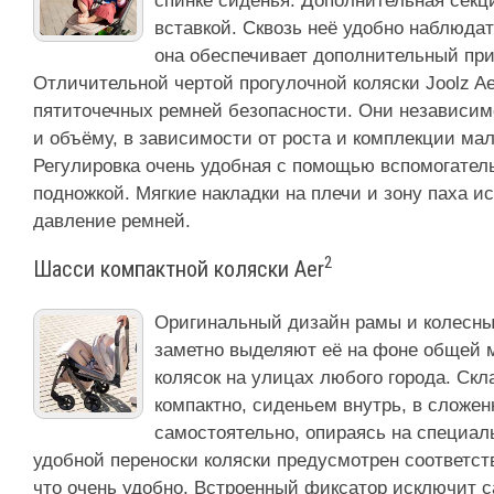
спинке сиденья. Дополнительная секц
вставкой. Сквозь неё удобно наблюдат
она обеспечивает дополнительный при
Отличительной чертой прогулочной коляски Joolz Ae
пятиточечных ремней безопасности. Они независим
и объёму, в зависимости от роста и комплекции мал
Регулировка очень удобная с помощью вспомогател
подножкой. Мягкие накладки на плечи и зону паха 
давление ремней.
2
Шасси компактной коляски Aer
Оригинальный дизайн рамы и колесных
заметно выделяют её на фоне общей 
колясок на улицах любого города. Ск
компактно, сиденьем внутрь, в сложен
самостоятельно, опираясь на специал
удобной переноски коляски предусмотрен соответс
что очень удобно. Встроенный фиксатор исключит 