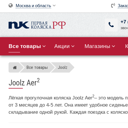
Москва и область
Зака
+7 
зво
Все товары
Акции
Магазины
Все товары
Joolz
Магазин детских колясок
2
Joolz Aer
2
Лёгкая прогулочная коляска Joolz Aer
– это модель 
от 3 месяцев до 4-5 лет. Она имеет удобное сидень
складывание одной рукой. Каждая поездка с коляско