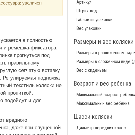
Артикул
сессуара; увеличен
Штрих-код
Габариты упаковки
Вес упаковки
ускается в полностью
Размеры и вес коляски
и и ремешка-фиксатора.
Размеры в разложенном виде
пинке прогнуться под
Размеры в сложенном виде (
вать правильному
углую сетчатую вставку
Вес с сиденьем
. Регулируемая подножка
Возраст и вес ребенка
тный текстиль коляски не
ой пропиткой.
Минимальный возраст ребенк
о подойдут и для
Максимальный вес ребенка
Шасси коляски
т вредного
нка, даже при опущенной
Диаметр передних колес