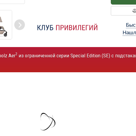
Быс
Нашл
2
olz Aer
из ограниченной серии Special Edition (SE) с подстак