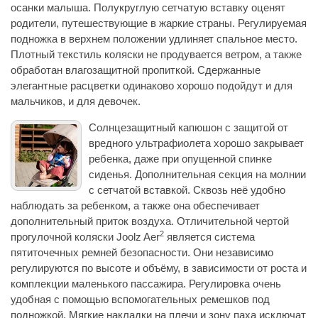
осанки малыша. Полукруглую сетчатую вставку оценят
родители, путешествующие в жаркие страны. Регулируемая
подножка в верхнем положении удлиняет спальное место.
Плотный текстиль коляски не продувается ветром, а также
обработан влагозащитной пропиткой. Сдержанные
элегантные расцветки одинаково хорошо подойдут и для
мальчиков, и для девочек.
Солнцезащитный капюшон с защитой от
вредного ультрафиолета хорошо закрывает
ребенка, даже при опущенной спинке
сиденья. Дополнительная секция на молнии
с сетчатой вставкой. Сквозь неё удобно
наблюдать за ребенком, а также она обеспечивает
дополнительный приток воздуха. Отличительной чертой
2
прогулочной коляски Joolz Aer
является система
пятиточечных ремней безопасности. Они независимо
регулируются по высоте и объёму, в зависимости от роста и
комплекции маленького пассажира. Регулировка очень
удобная с помощью вспомогательных ремешков под
подножкой. Мягкие накладки на плечи и зону паха исключат