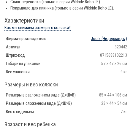
Слинг-переноска (только в серии Wildride Boho LE).
Покрывало для пикника (только в серии Wildride Boho LE).
Характеристики
Как мы снимаем размеры с коляски?
Фирма-производитель
Joolz
(Нидерланды)
Артикул
320442
Штрих-код
8715688102213
Габариты упаковки
57 × 47 × 26 см
Вес упаковки
9 кг
Размеры и вес коляски
Размеры в разложенном виде (Д×Ш×В)
85 × 44 × 106 см
Размеры в сложенном виде (Д×Ш×В)
23 × 44 × 54 см
Вес с сиденьем
7 кг
Возраст и вес ребенка