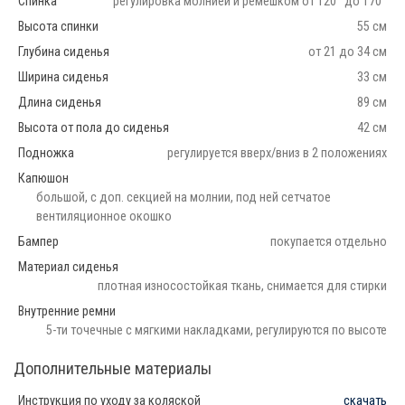
Спинка
регулировка молнией и ремешком от 120° до 170°
Высота спинки
55 см
Глубина сиденья
от 21 до 34 см
Ширина сиденья
33 см
Длина сиденья
89 см
Высота от пола до сиденья
42 см
Подножка
регулируется вверх/вниз в 2 положениях
Капюшон
большой, с доп. секцией на молнии, под ней сетчатое
вентиляционное окошко
Бампер
покупается отдельно
Материал сиденья
плотная износостойкая ткань, снимается для стирки
Внутренние ремни
5-ти точечные с мягкими накладками, регулируются по высоте
Дополнительные материалы
Инструкция по уходу за коляской
скачать