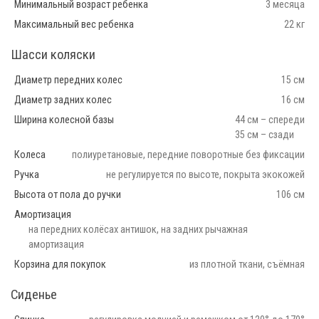
Минимальный возраст ребенка
3 месяца
Максимальный вес ребенка
22 кг
Шасси коляски
Диаметр передних колес
15 см
Диаметр задних колес
16 см
Ширина колесной базы
44 см – спереди
35 см – сзади
Колеса
полиуретановые, передние поворотные без фиксации
Ручка
не регулируется по высоте, покрыта экокожей
Высота от пола до ручки
106 см
Амортизация
на передних колёсах антишок, на задних рычажная
амортизация
Корзина для покупок
из плотной ткани, съёмная
Сиденье