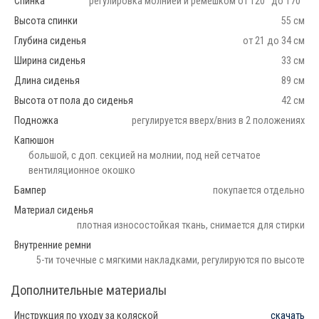
Спинка
регулировка молнией и ремешком от 120° до 170°
Высота спинки
55 см
Глубина сиденья
от 21 до 34 см
Ширина сиденья
33 см
Длина сиденья
89 см
Высота от пола до сиденья
42 см
Подножка
регулируется вверх/вниз в 2 положениях
Капюшон
большой, с доп. секцией на молнии, под ней сетчатое
вентиляционное окошко
Бампер
покупается отдельно
Материал сиденья
плотная износостойкая ткань, снимается для стирки
Внутренние ремни
5-ти точечные с мягкими накладками, регулируются по высоте
Дополнительные материалы
Инструкция по уходу за коляской
скачать