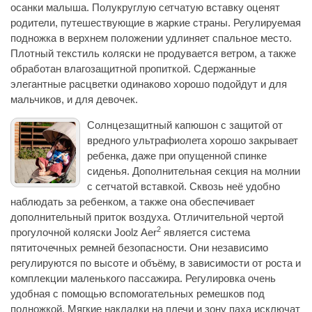
осанки малыша. Полукруглую сетчатую вставку оценят
родители, путешествующие в жаркие страны. Регулируемая
подножка в верхнем положении удлиняет спальное место.
Плотный текстиль коляски не продувается ветром, а также
обработан влагозащитной пропиткой. Сдержанные
элегантные расцветки одинаково хорошо подойдут и для
мальчиков, и для девочек.
Солнцезащитный капюшон с защитой от
вредного ультрафиолета хорошо закрывает
ребенка, даже при опущенной спинке
сиденья. Дополнительная секция на молнии
с сетчатой вставкой. Сквозь неё удобно
наблюдать за ребенком, а также она обеспечивает
дополнительный приток воздуха. Отличительной чертой
2
прогулочной коляски Joolz Aer
является система
пятиточечных ремней безопасности. Они независимо
регулируются по высоте и объёму, в зависимости от роста и
комплекции маленького пассажира. Регулировка очень
удобная с помощью вспомогательных ремешков под
подножкой. Мягкие накладки на плечи и зону паха исключат