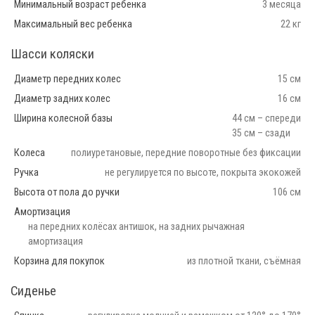
Минимальный возраст ребенка
3 месяца
Максимальный вес ребенка
22 кг
Шасси коляски
Диаметр передних колес
15 см
Диаметр задних колес
16 см
Ширина колесной базы
44 см – спереди
35 см – сзади
Колеса
полиуретановые, передние поворотные без фиксации
Ручка
не регулируется по высоте, покрыта экокожей
Высота от пола до ручки
106 см
Амортизация
на передних колёсах антишок, на задних рычажная
амортизация
Корзина для покупок
из плотной ткани, съёмная
Сиденье