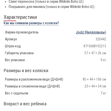
Слинг-переноска (только в серии Wildride Boho LE).
Покрывало для пикника (только в серии Wildride Boho LE).
Характеристики
Как мы снимаем размеры с коляски?
Фирма-производитель
Joolz
(Нидерланды)
Артикул
320442
Штрих-код
8715688102213
Габариты упаковки
57 × 47 × 26 см
Вес упаковки
9 кг
Размеры и вес коляски
Размеры в разложенном виде (Д×Ш×В)
85 × 44 × 106 см
Размеры в сложенном виде (Д×Ш×В)
23 × 44 × 54 см
Вес с сиденьем
7 кг
Возраст и вес ребенка