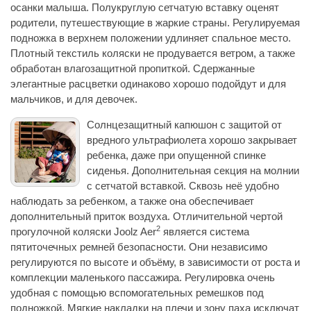
осанки малыша. Полукруглую сетчатую вставку оценят
родители, путешествующие в жаркие страны. Регулируемая
подножка в верхнем положении удлиняет спальное место.
Плотный текстиль коляски не продувается ветром, а также
обработан влагозащитной пропиткой. Сдержанные
элегантные расцветки одинаково хорошо подойдут и для
мальчиков, и для девочек.
Солнцезащитный капюшон с защитой от
вредного ультрафиолета хорошо закрывает
ребенка, даже при опущенной спинке
сиденья. Дополнительная секция на молнии
с сетчатой вставкой. Сквозь неё удобно
наблюдать за ребенком, а также она обеспечивает
дополнительный приток воздуха. Отличительной чертой
2
прогулочной коляски Joolz Aer
является система
пятиточечных ремней безопасности. Они независимо
регулируются по высоте и объёму, в зависимости от роста и
комплекции маленького пассажира. Регулировка очень
удобная с помощью вспомогательных ремешков под
подножкой. Мягкие накладки на плечи и зону паха исключат