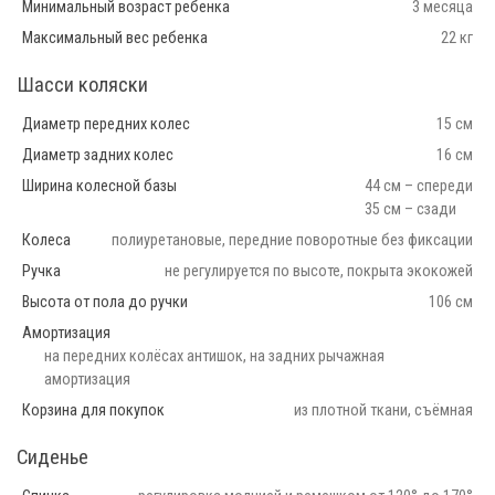
Минимальный возраст ребенка
3 месяца
Максимальный вес ребенка
22 кг
Шасси коляски
Диаметр передних колес
15 см
Диаметр задних колес
16 см
Ширина колесной базы
44 см – спереди
35 см – сзади
Колеса
полиуретановые, передние поворотные без фиксации
Ручка
не регулируется по высоте, покрыта экокожей
Высота от пола до ручки
106 см
Амортизация
на передних колёсах антишок, на задних рычажная
амортизация
Корзина для покупок
из плотной ткани, съёмная
Сиденье