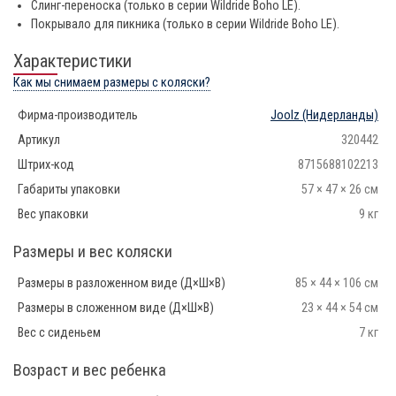
Слинг-переноска (только в серии Wildride Boho LE).
Покрывало для пикника (только в серии Wildride Boho LE).
Характеристики
Как мы снимаем размеры с коляски?
Фирма-производитель
Joolz
(Нидерланды)
Артикул
320442
Штрих-код
8715688102213
Габариты упаковки
57 × 47 × 26 см
Вес упаковки
9 кг
Размеры и вес коляски
Размеры в разложенном виде (Д×Ш×В)
85 × 44 × 106 см
Размеры в сложенном виде (Д×Ш×В)
23 × 44 × 54 см
Вес с сиденьем
7 кг
Возраст и вес ребенка