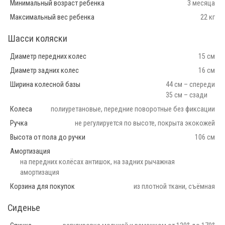
Минимальный возраст ребенка
3 месяца
Максимальный вес ребенка
22 кг
Шасси коляски
Диаметр передних колес
15 см
Диаметр задних колес
16 см
Ширина колесной базы
44 см – спереди
35 см – сзади
Колеса
полиуретановые, передние поворотные без фиксации
Ручка
не регулируется по высоте, покрыта экокожей
Высота от пола до ручки
106 см
Амортизация
на передних колёсах антишок, на задних рычажная
амортизация
Корзина для покупок
из плотной ткани, съёмная
Сиденье