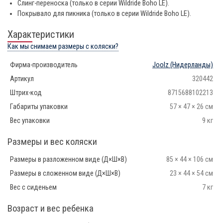
Слинг-переноска (только в серии Wildride Boho LE).
Покрывало для пикника (только в серии Wildride Boho LE).
Характеристики
Как мы снимаем размеры с коляски?
Фирма-производитель
Joolz
(Нидерланды)
Артикул
320442
Штрих-код
8715688102213
Габариты упаковки
57 × 47 × 26 см
Вес упаковки
9 кг
Размеры и вес коляски
Размеры в разложенном виде (Д×Ш×В)
85 × 44 × 106 см
Размеры в сложенном виде (Д×Ш×В)
23 × 44 × 54 см
Вес с сиденьем
7 кг
Возраст и вес ребенка