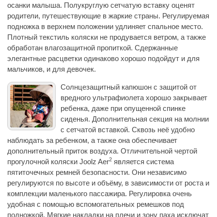
осанки малыша. Полукруглую сетчатую вставку оценят
родители, путешествующие в жаркие страны. Регулируемая
подножка в верхнем положении удлиняет спальное место.
Плотный текстиль коляски не продувается ветром, а также
обработан влагозащитной пропиткой. Сдержанные
элегантные расцветки одинаково хорошо подойдут и для
мальчиков, и для девочек.
Солнцезащитный капюшон с защитой от
вредного ультрафиолета хорошо закрывает
ребенка, даже при опущенной спинке
сиденья. Дополнительная секция на молнии
с сетчатой вставкой. Сквозь неё удобно
наблюдать за ребенком, а также она обеспечивает
дополнительный приток воздуха. Отличительной чертой
2
прогулочной коляски Joolz Aer
является система
пятиточечных ремней безопасности. Они независимо
регулируются по высоте и объёму, в зависимости от роста и
комплекции маленького пассажира. Регулировка очень
удобная с помощью вспомогательных ремешков под
подножкой. Мягкие накладки на плечи и зону паха исключат