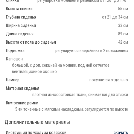
Спинка
регулировка молнией и ремешком от 120° до 170°
Высота спинки
55 см
Глубина сиденья
от 21 до 34 см
Ширина сиденья
33 см
Длина сиденья
89 см
Высота от пола до сиденья
42 см
Подножка
регулируется вверх/вниз в 2 положениях
Капюшон
большой, с доп. секцией на молнии, под ней сетчатое
вентиляционное окошко
Бампер
покупается отдельно
Материал сиденья
плотная износостойкая ткань, снимается для стирки
Внутренние ремни
5-ти точечные с мягкими накладками, регулируются по высоте
Дополнительные материалы
Инструкция по уходу за коляской
скачать