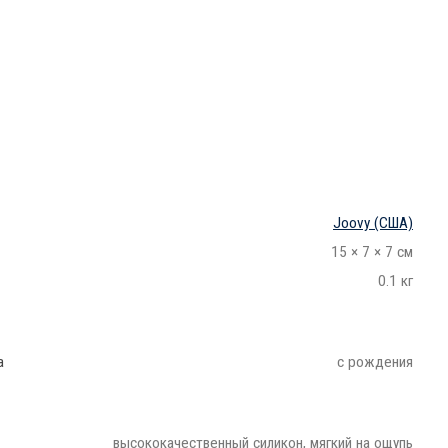
.
Joovy
(США)
15 × 7 × 7 см
0.1 кг
а
с рождения
высококачественный силикон, мягкий на ощупь