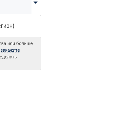
егион)
ства или больше
и
закажите
 сделать