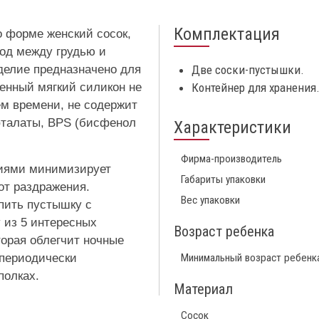
Комплектация
о форме женский сосок,
ход между грудью и
делие предназначено для
Две соски-пустышки.
енный мягкий силикон не
Контейнер для хранения
ем времени, не содержит
 фталаты, BPS (бисфенол
Характеристики
Фирма-производитель
тиями минимизирует
Габариты упаковки
от раздражения.
Вес упаковки
пить пустышку с
 из 5 интересных
Возраст ребенка
торая облегчит ночные
 периодически
Минимальный возраст ребенк
полках.
Материал
Сосок