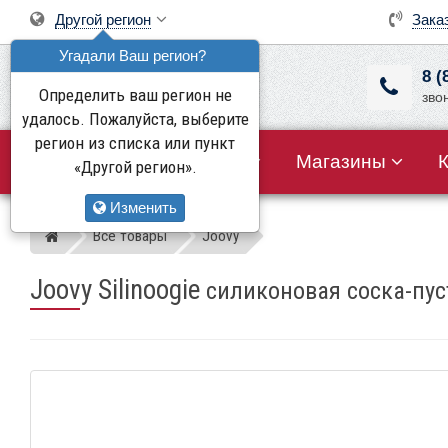
Другой регион
Зака
Угадали Ваш регион?
8 (
Определить ваш регион не
зво
удалось. Пожалуйста, выберите
регион из списка или пункт
Все товары
Акции
Магазины
«Другой регион».
Изменить
Все товары
Joovy
Магазин детских колясок
Joovy Silinoogie
силиконовая соска-пу