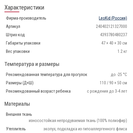
Характеристики
Фирма-производитель
LeoKid
(Россия)
Артикул
240402121327000
Штрих-код
4393780480237
Габариты упаковки
47 × 40 × 30 см
Вес упаковки
1.2 кг
Температура и размеры
Рекомендованная температура для прогулок
до -25 °С
Размеры (Д×Ш)
110 / 90 × 50 см
Рекомендованный возраст ребенка
с рождения до 3-4 лет
Материалы
Внешняя ткань
износостойкая непродуваемая ткань (100% полиэфир)
Утеплитель
экопух, подкладка из гипоаллергенного флиса