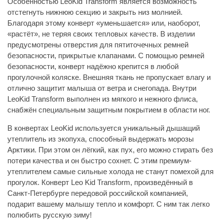
Особенностью LeoKid Transform является возможность
отстегнуть нижнюю секцию и закрыть низ молнией.
Благодаря этому конверт «уменьшается» или, наоборот,
«растёт», не теряя своих тепловых качеств. В изделии
предусмотрены отверстия для пятиточечных ремней
безопасности, прикрытые клапанами. С помощью ремней
безопасности, конверт надёжно крепится в любой
прогулочной коляске. Внешняя ткань не пропускает влагу и
отлично защитит малыша от ветра и снегопада. Внутри
LeoKid Transform выполнен из мягкого и нежного флиса,
снабжён специальным защитным покрытием в области ног.
В конвертах LeoKid используется уникальный дышащий
утеплитель из экопуха, способный выдержать морозы
Арктики. При этом он лёгкий, как пух, его можно стирать без
потери качества и он быстро сохнет. С этим премиум-
утеплителем самые сильные холода не станут помехой для
прогулок. Конверт Leo Kid Transform, произведённый в
Санкт-Петербурге передовой российской компанией,
подарит вашему малышу тепло и комфорт. С ним так легко
полюбить русскую зиму!