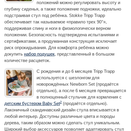
положений можно регулировать высоту и
глубину сиденья, а также положение подножки, идеально
подстраивая стул под ребёнка. Stokke Tripp Trapp
обеспечивает так называемое «правило трех 90°»,
поддерживая спину и ноги в физиологически верном
положении. Безопасность подтверждена испытаниями и
сертификатами, а продуманная конструкция исключает
риск опрокидывания. Для комфорта ребёнка можно
докупить
набор подушек
, представленный в большом
количестве расцветок.
С рождения и до 6 месяцев Tripp Trapp
используется с шезлонгом для
новорождённых Newborn Set (продаётся
отдельно), а после 6 месяцев превращается
в полноценный стульчик для кормления с
2
детским бустером Baby Set
(продаётся отдельно).
Лаконичный скандинавский дизайн стула вписывается в
любой интерьер. Доступны различные цвета и породы
дерева, таким образом можно сделать стул уникальным.
Широкий выбор аксессуаров позволяет адаптировать стул