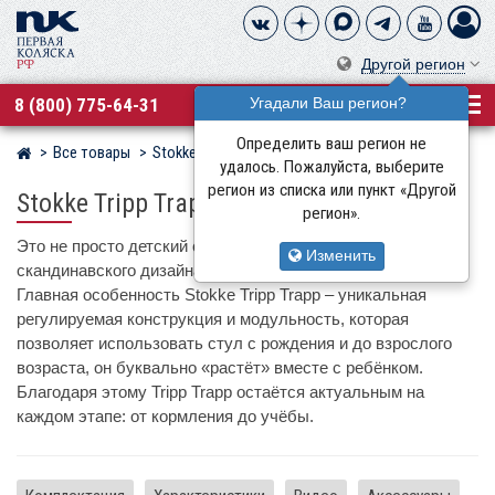
Другой регион
8 (800) 775-64-31
Угадали Ваш регион?
Определить ваш регион не
Все товары
Stokke
Магазин детских колясок
удалось. Пожалуйста, выберите
регион из списка или пункт «Другой
Stokke Tripp Trapp
регион».
Это не просто детский стул, а культовый предмет
Изменить
скандинавского дизайна, созданный более 50 лет назад.
Главная особенность Stokke Tripp Trapp – уникальная
регулируемая конструкция и модульность, которая
позволяет использовать стул с рождения и до взрослого
возраста, он буквально «растёт» вместе с ребёнком.
Благодаря этому Tripp Trapp остаётся актуальным на
каждом этапе: от кормления до учёбы.