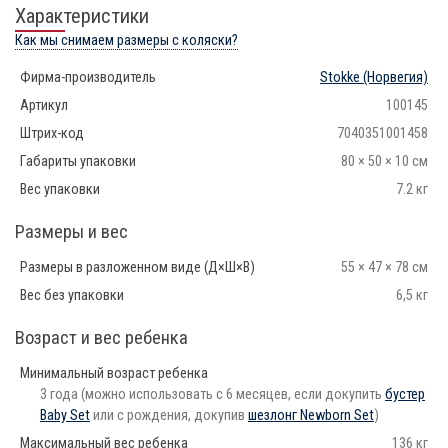
Характеристики
Как мы снимаем размеры с коляски?
Фирма-производитель
Stokke
(Норвегия)
Артикул
100145
Штрих-код
7040351001458
Габариты упаковки
80 × 50 × 10 см
Вес упаковки
7.2 кг
Размеры и вес
Размеры в разложенном виде (Д×Ш×В)
55 × 47 × 78 см
Вес без упаковки
6,5 кг
Возраст и вес ребенка
Минимальный возраст ребенка
3 года (можно использовать с 6 месяцев, если докупить
бустер
Baby Set
или с рождения, докупив
шезлонг Newborn Set
)
Максимальный вес ребенка
136 кг