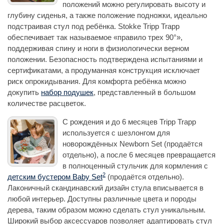
положений можно регулировать высоту и
глубину сиденья, а также положение подножки, идеально
подстраивая стул под ребёнка. Stokke Tripp Trapp
обеспечивает так называемое «правило трех 90°»,
поддерживая спину и ноги в физиологически верном
положении. Безопасность подтверждена испытаниями и
сертификатами, а продуманная конструкция исключает
риск опрокидывания. Для комфорта ребёнка можно
докупить
набор подушек
, представленный в большом
количестве расцветок.
С рождения и до 6 месяцев Tripp Trapp
используется с шезлонгом для
новорождённых Newborn Set (продаётся
отдельно), а после 6 месяцев превращается
в полноценный стульчик для кормления с
2
детским бустером Baby Set
(продаётся отдельно).
Лаконичный скандинавский дизайн стула вписывается в
любой интерьер. Доступны различные цвета и породы
дерева, таким образом можно сделать стул уникальным.
Широкий выбор аксессуаров позволяет адаптировать стул