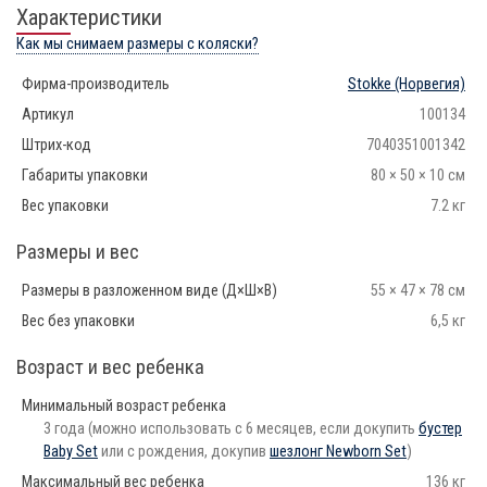
Характеристики
Как мы снимаем размеры с коляски?
Фирма-производитель
Stokke
(Норвегия)
Артикул
100134
Штрих-код
7040351001342
Габариты упаковки
80 × 50 × 10 см
Вес упаковки
7.2 кг
Размеры и вес
Размеры в разложенном виде (Д×Ш×В)
55 × 47 × 78 см
Вес без упаковки
6,5 кг
Возраст и вес ребенка
Минимальный возраст ребенка
3 года (можно использовать с 6 месяцев, если докупить
бустер
Baby Set
или с рождения, докупив
шезлонг Newborn Set
)
Максимальный вес ребенка
136 кг