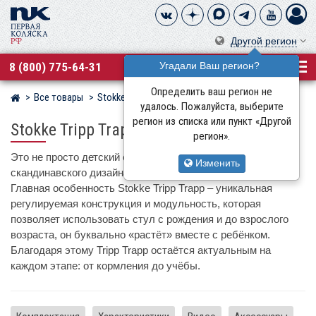
Другой регион
8 (800) 775-64-31
Угадали Ваш регион?
Определить ваш регион не
Все товары
Stokke
Магазин детских колясок
удалось. Пожалуйста, выберите
регион из списка или пункт «Другой
Stokke Tripp Trapp
регион».
Это не просто детский стул, а культовый предмет
Изменить
скандинавского дизайна, созданный более 50 лет назад.
Главная особенность Stokke Tripp Trapp – уникальная
регулируемая конструкция и модульность, которая
позволяет использовать стул с рождения и до взрослого
возраста, он буквально «растёт» вместе с ребёнком.
Благодаря этому Tripp Trapp остаётся актуальным на
каждом этапе: от кормления до учёбы.