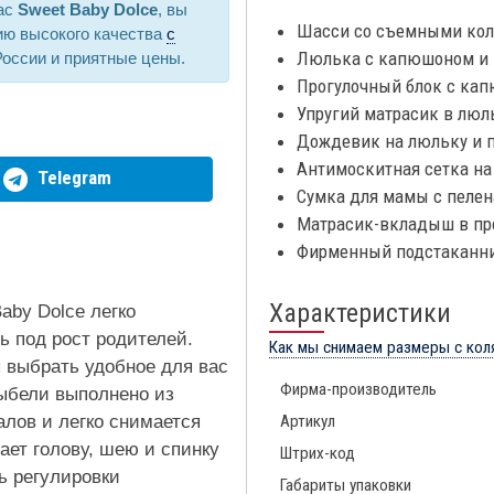
нас
Sweet Baby Dolce
, вы
Шасси со съемными колё
ию высокого качества
с
Люлька с капюшоном и 
России и приятные цены.
Прогулочный блок с кап
Упругий матрасик в люл
Дождевик на люльку и п
Антимоскитная сетка на
Telegram
Сумка для мамы с пеле
Матрасик-вкладыш в пр
Фирменный подстаканн
Характеристики
aby Dolce легко
ь под рост родителей.
Как мы снимаем размеры с кол
 выбрать удобное для вас
Фирма-производитель
ыбели выполнено из
лов и легко снимается
Артикул
ает голову, шею и спинку
Штрих-код
ь регулировки
Габариты упаковки