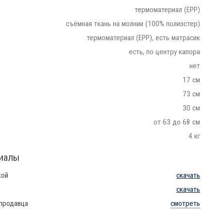
термоматериал (EPP)
съёмная ткань на молнии (100% полиэстер)
термоматериал (EPP), есть матрасик
есть, по центру капора
нет
17 см
73 см
30 см
от 63 до 68 см
4 кг
риалы
кой
скачать
скачать
 продавца
смотреть