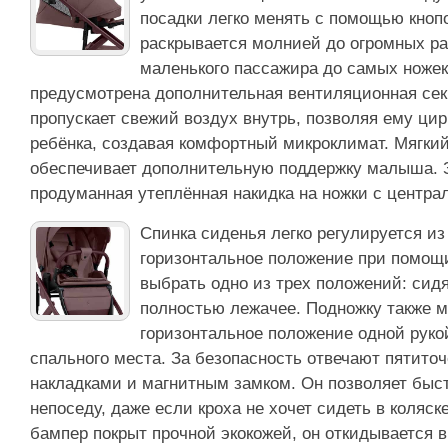
посадки легко менять с помощью кноп
раскрывается молнией до огромных ра
маленького пассажира до самых ножек
предусмотрена дополнительная вентиляционная сек
пропускает свежий воздух внутрь, позволяя ему цир
ребёнка, создавая комфортный микроклимат. Мягки
обеспечивает дополнительную поддержку малыша. 
продуманная утеплённая накидка на ножки с центра
Спинка сиденья легко регулируется из
горизонтальное положение при помощ
выбрать одно из трех положений: сид
полностью лежачее. Подножку также м
горизонтальное положение одной рук
спального места. За безопасность отвечают пятито
накладками и магнитным замком. Он позволяет быс
непоседу, даже если кроха не хочет сидеть в коляск
бампер покрыт прочной экокожей, он откидывается в