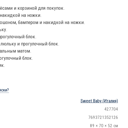
сами и корзиной для покупок.
накидкой на ножки.
юшоном, бампером и накидкой на ножки.
ьку.
рогулочный блок.
 люльку и прогулочный блок.
нальным матом.
огулочный блок.
ик.
яски?
Sweet Baby
(Италия)
427704
7693721352126
89 × 70 × 52 см