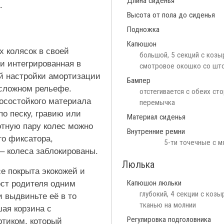
Длина сиденья
.
Высота от пола до сиденья
Подножка
Капюшон
х колясок в своей
большой, 5 секций с козы
и интегрированная в
смотровое окошко со што
й настройки амортизации
Бампер
 сложном рельефе.
отстегивается с обеих ст
носостойкого материала
перемычка
о песку, гравию или
Материал сиденья
тную пару колес можно
Внутренние ремни
о фиксатора,
5-ти точечные с м
– колеса заблокированы.
Люлька
ce покрыта экокожей и
Капюшон люльки
ост родителя одним
глубокий, 4 секции с козы
 выдвиньте её в то
тканью на молнии
шая корзина с
Регулировка подголовника
тиком, который