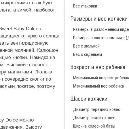
й микроклимат в любую
Вес упаковки
льта, а зимой, наоборот,
Размеры и вес коляски
weet Baby Dolce с
Размеры в разложенном виде
ащищает от яркого солнца
Размеры в сложенном виде (
овать вентиляционную
Вес с люлькой
ненной молнией. Капюшон
Вес с сиденьем
ощью кнопки. Накидка на
м. Высокий отворот с
Возраст и вес ребенка
ору магнитами. Люлька
Минимальный возраст ребенк
 поочередно кнопки по
люльки покатое, поэтому
Максимальный вес ребенка
Шасси коляски
Диаметр передних колес
Диаметр задних колес
by Dolce можно
Ширина колесной базы
 движения. Высоту