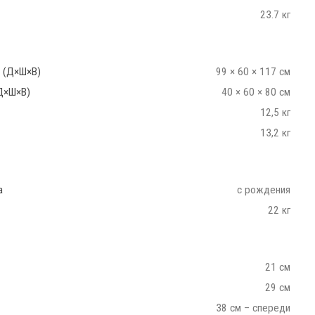
23.7 кг
 (Д×Ш×В)
99 × 60 × 117 см
Д×Ш×В)
40 × 60 × 80 см
12,5 кг
13,2 кг
а
с рождения
22 кг
21 см
29 см
38 см – спереди