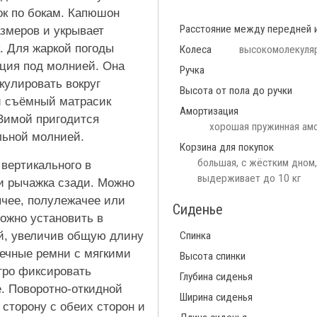
ок по бокам. Капюшон
Расстояние между передней 
змеров и укрывает
. Для жаркой погоды
Колеса
высокомолекуля
ция под молнией. Она
Ручка
кулировать вокруг
Высота от пола до ручки
й съёмный матрасик
Амортизация
Зимой пригодится
хорошая пружинная амо
льной молнией.
Корзина для покупок
большая, с жёстким дном,
 вертикального в
выдерживает до 10 кг
и рычажка сзади. Можно
ячее, полулежачее или
Сиденье
ожно установить в
ой, увеличив общую длину
Спинка
чечные ремни с мягкими
Высота спинки
тро фиксировать
Глубина сиденья
е. Поворотно-откидной
Ширина сиденья
 сторону с обеих сторон и