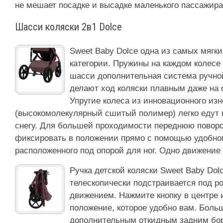
не мешает посадке и высадке маленького пассажира
Шасси коляски 2в1 Dolce
Sweet Baby Dolce одна из самых мягки
категории. Пружины на каждом колесе 
шасси дополнительная система ручно
делают ход коляски плавным даже на
Упругие колеса из инновационного из
(высокомолекулярный сшитый полимер) легко едут п
снегу. Для большей проходимости переднюю поворо
фиксировать в положении прямо с помощью удобног
расположенного под опорой для ног. Одно движение 
Ручка детской коляски Sweet Baby Dol
телескопически подстраивается под р
движением. Нажмите кнопку в центре и
положение, которое удобно вам. Боль
дополнительным откидным задним бор