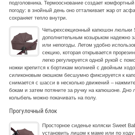
подголовника. Термооснование создает комфортны
погоду: в знойный день оно отталкивает жар от асфа
сохраняет тепло внутри.
Четырехсекционный капюшон люльки S
дополнительным козырьком надежно з
или непогоды. Летом удобно использ
секцию, которая открывается прорези
легко регулируется одной рукой с пом
ножки крепится к бортикам молнией с двойным ходо
силиконовым окошком бесшумно фиксируется к кап
снимается с шасси в несколько движений – нажмите
бокам и затем потяните за ручку на капюшоне. Дно 
колыбель можно покачивать на полу.
Прогулочный блок
Просторное сиденье коляски Sweet Ba
установить лицом к маме или по ходу