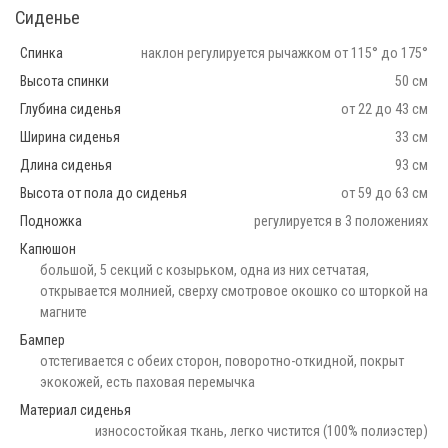
Сиденье
Спинка
наклон регулируется рычажком от 115° до 175°
Высота спинки
50 см
Глубина сиденья
от 22 до 43 см
Ширина сиденья
33 см
Длина сиденья
93 см
Высота от пола до сиденья
от 59 до 63 см
Подножка
регулируется в 3 положениях
Капюшон
большой, 5 секций с козырьком, одна из них сетчатая,
открывается молнией, сверху смотровое окошко со шторкой на
магните
Бампер
отстегивается с обеих сторон, поворотно-откидной, покрыт
экокожей, есть паховая перемычка
Материал сиденья
износостойкая ткань, легко чистится (100% полиэстер)