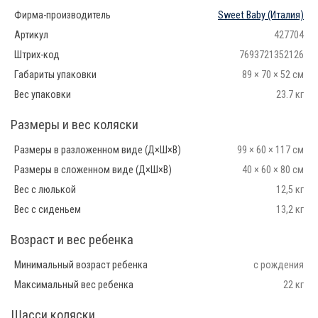
Фирма-производитель
Sweet Baby
(Италия)
Артикул
427704
Штрих-код
7693721352126
Габариты упаковки
89 × 70 × 52 см
Вес упаковки
23.7 кг
Размеры и вес коляски
Размеры в разложенном виде (Д×Ш×В)
99 × 60 × 117 см
Размеры в сложенном виде (Д×Ш×В)
40 × 60 × 80 см
Вес с люлькой
12,5 кг
Вес с сиденьем
13,2 кг
Возраст и вес ребенка
Минимальный возраст ребенка
с рождения
Максимальный вес ребенка
22 кг
Шасси коляски