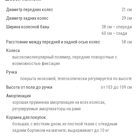
Диаметр передних колес
21 см
Диаметр задних колес
29 см
Ширина колесной базы
38 см – спереди
60 см – сзади
Расстояние между передней и задней осью колес
58 см
Колеса
высокомолекулярный полимер, передние поворотные с
возможностью фиксации
Ручка
покрыта экокожей, телескопически регулируется по высоте
Высота от пола до ручки
от 103 до 109 см
Амортизация
хорошая пружинная амортизация на всех колёсах,
регулируемые амортизаторы на раме
Корзина для покупок
большая, с жёстким дном, из плотной ткани с откидным
задним бортиком на магните, выдерживает до 10 кг