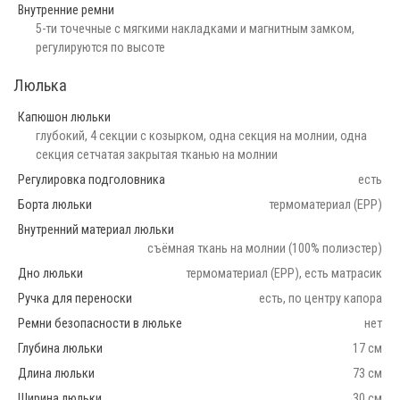
Внутренние ремни
5-ти точечные с мягкими накладками и магнитным замком,
регулируются по высоте
Люлька
Капюшон люльки
глубокий, 4 секции с козырком, одна секция на молнии, одна
секция сетчатая закрытая тканью на молнии
Регулировка подголовника
есть
Борта люльки
термоматериал (EPP)
Внутренний материал люльки
съёмная ткань на молнии (100% полиэстер)
Дно люльки
термоматериал (EPP), есть матрасик
Ручка для переноски
есть, по центру капора
Ремни безопасности в люльке
нет
Глубина люльки
17 см
Длина люльки
73 см
Ширина люльки
30 см