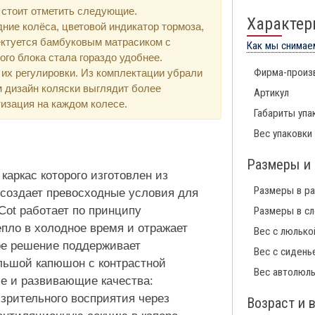
стоит отметить следующие.
Характер
ие колёса, цветовой индикатор тормоза,
ектуется бамбуковым матрасиком с
Как мы снимае
го блока стала гораздо удобнее.
Фирма-произ
 их регулировки. Из комплектации убрали
м дизайн коляски выглядит более
Артикул
изация на каждом колесе.
Габариты упа
Вес упаковки
Размеры и 
 каркас которого изготовлен из
Размеры в р
создает превосходные условия для
ot работает по принципу
Размеры в с
епло в холодное время и отражает
Вес с люлько
кое решение поддерживает
Вес с сидень
льшой капюшон с контрастной
Вес автолюл
ие и развивающие качества:
 зрительного восприятия через
Возраст и 