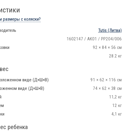
истики
м размеры с коляски?
водитель
Tutis
(Литва)
1602147 / AK01 / PP204/006
ковки
92 × 84 × 56 см
28.2 кг
вес
азложенном виде (Д×Ш×В)
91 × 62 × 116 см
ложенном виде (Д×Ш×В)
74 × 62 × 38 см
й
11,2 кг
ем
12 кг
ьки
4,1 кг
вес ребенка