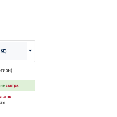
 SE)
егион)
ние
завтра
платно
аты