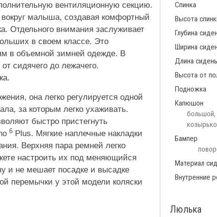
полнительную вентиляционную секцию.
Спинка
ь вокруг малыша, создавая комфортный
Высота спинк
ка. Отдельного внимания заслуживает
Глубина сиде
больших в своем классе. Это
Ширина сиде
ям в объемной зимней одежде. В
Длина сиден
от сидячего до лежачего.
Высота от по
ка.
Подножка
жения, она легко регулируется одной
Капюшон
ала, за которым легко ухаживать.
большой, 
зволяют быстро пристегнуть
козырьком
6
Uno
Plus. Мягкие наплечные накладки
Бампер
ания. Верхняя пара ремней легко
повор
жете настроить их под меняющийся
Материал си
у и не мешает посадке и высадке
Внутренние р
вой перемычки у этой модели коляски
Люлька