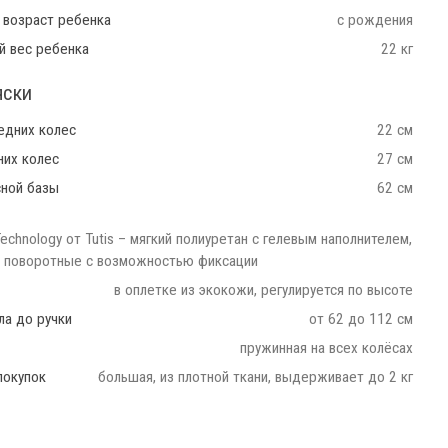
 возраст ребенка
с рождения
й вес ребенка
22 кг
яски
едних колес
22 см
них колес
27 см
сной базы
62 см
Technology от Tutis – мягкий полиуретан с гелевым наполнителем,
 поворотные с возможностью фиксации
в оплетке из экокожи, регулируется по высоте
ла до ручки
от 62 до 112 см
пружинная на всех колёсах
покупок
большая, из плотной ткани, выдерживает до 2 кг