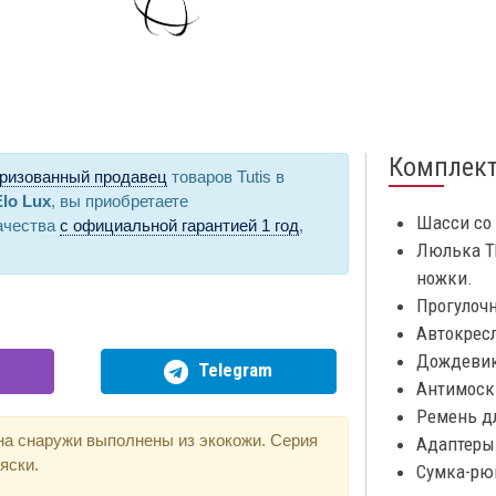
Комплек
ризованный продавец
товаров Tutis в
Elo Lux
, вы приобретаете
Шасси со
ачества
с официальной гарантией 1 год
,
Люлька T
ножки.
Прогулоч
Автокресл
Дождевик
Telegram
Антимоски
Ремень д
ина снаружи выполнены из экокожи. Серия
Адаптеры
яски.
Сумка-рюк