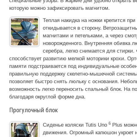
специальные узоры. В жаркие дни удобно открыть в
которую можно зафиксировать магнитом.
Теплая накидка на ножки крепится при
откидывается в сторону. Ветрозащитн
магнитами и петельками, а через смо
новорожденного. Внутренняя обивка л
серебра, легко снимается для стирки.
способствует развитию мелкой моторики крохи. Ор
памяти подстраивается под индивидуальные особен
правильную поддержку скелетно-мышечной систем
позволяет быстро снять люльку с основания. Небол
возможность легко переносить спальный блок. На п
благодаря округлой форме дна.
Прогулочный блок
6
Сиденье коляски Tutis Uno
Plus можн
движения. Огромный капюшон укроет н