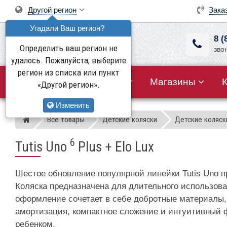
Другой регион
Зака
Угадали Ваш регион?
8 (
Определить ваш регион не
зво
удалось. Пожалуйста, выберите
регион из списка или пункт
Все товары
Акции
Магазины
«Другой регион».
Изменить
Все товары
Детские коляски
Детские коляски
Магазин детских колясок
6
Tutis Uno
Plus + Elo Lux
Шестое обновление популярной линейки Tutis Uno 
Коляска предназначена для длительного использова
оформление сочетает в себе добротные материалы,
амортизация, компактное сложение и интуитивный 
ребенком.