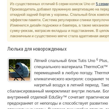
Из существенных отличий 6 серии колясок Uno от
5 серии
Производитель добавил пружинную амортизацию на передн
откидной задний бортик у корзины. Спальный блок компл
эффектом памяти. Система регулировки спинки прогулочно
Изменился дизайн подножки и бампера, а также механизм
сумку-рюкзак, матрасик-вкладыш и подстаканник. В цело
лаконичным и существенно мягче стала адаптивная аморт
Люлька для новорожденных
6
Лёгкий спальный блок Tutis Uno
Plus,
специального материала ThermoCot™ 
перемещений в любую погоду. ThermoC
климатического контроля: сохраняет т
нагретый воздух в летний период. Та
сбалансированный микроклимат внутри люльки. Бо
внутренней отделкой EduSky™ сочетает практическ
предохраняет от непогоды и способствует развитию