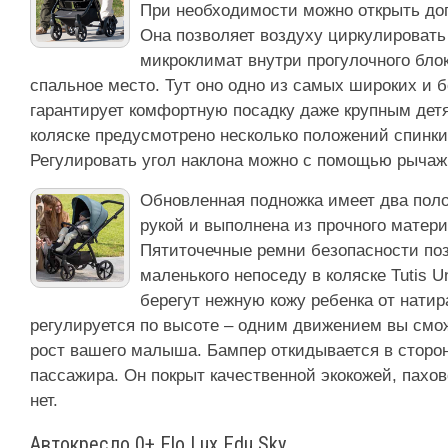
При необходимости можно открыть до
Она позволяет воздуху циркулироват
микроклимат внутри прогулочного бло
спальное место. Тут оно одно из самых широких и 
гарантирует комфортную посадку даже крупным дет
коляске предусмотрено несколько положений спинки 
Регулировать угол наклона можно с помощью рычаж
Обновленная подножка имеет два поло
рукой и выполнена из прочного матери
Пятиточечные ремни безопасности по
маленького непоседу в коляске Tutis 
берегут нежную кожу ребенка от натир
регулируется по высоте – одним движением вы смо
рост вашего малыша. Бампер откидывается в сторон
пассажира. Он покрыт качественной экокожей, пахо
нет.
Автокресло 0+ Elo Lux Edu Sky