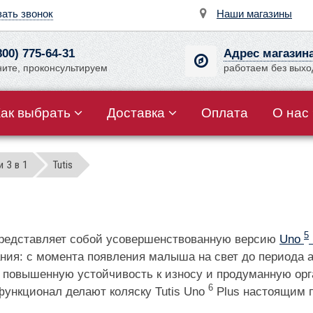
зать звонок
Наши магазины
800) 775-64-31
Адрес магазин
ните, проконсультируем
работаем без вых
Как выбрать
Доставка
Оплата
О нас
 3 в 1
Tutis
5
представляет собой усовершенствованную версию
Uno
ния: с момента появления малыша на свет до периода а
 повышенную устойчивость к износу и продуманную орг
6
функционал делают коляску Tutis Uno
Plus настоящим п