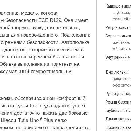
Капюшон люл
глубокий,
овленная модель, которая
секцией 
ам безопасности ECE R129. Она имеет
чной формы, ручку для переноски,
Регулировка 
дыш для новорожденного. Подголовник
Борта люльки
 с ремнями безопасности. Автолюлька
жёсткие, 
обшиты м
 адаптеров, которые мы включаем в
репить штатным ремнем безопасности
Внутренний м
 Обивка выполнена из приятных на
максимальный комфорт малышу.
Дно люльки
запатенто
эффектом
Ручка для пе
экокожи, обеспечивающей комфортный
Ремни безопа
ысота ручки без труда адаптируется
Глубина люль
жения достаточно нажать две боковые
Длина люльк
6
. Шасси Tutis Uno
Plus легко
локом, независимо от направления его
Ширина люль