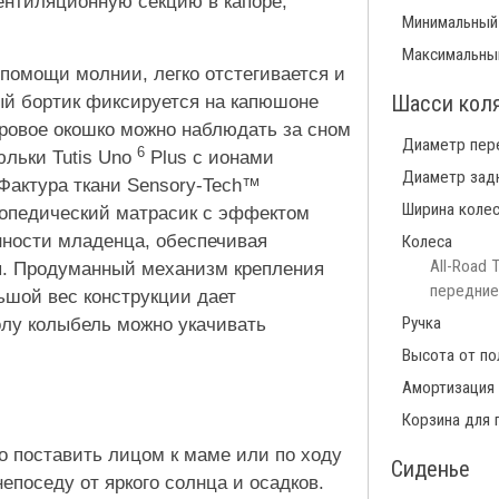
ентиляционную секцию в капоре,
Минимальный
Максимальны
 помощи молнии, легко отстегивается и
Шасси кол
ый бортик фиксируется на капюшоне
тровое окошко можно наблюдать за сном
Диаметр пер
6
юльки Tutis Uno
Plus с ионами
Диаметр зад
 Фактура ткани Sensory-Tech™
Ширина коле
топедический матрасик с эффектом
ности младенца, обеспечивая
Колеса
All-Road 
ы. Продуманный механизм крепления
передние
ьшой вес конструкции дает
Ручка
олу колыбель можно укачивать
Высота от по
Амортизация
Корзина для 
о поставить лицом к маме или по ходу
Сиденье
епоседу от яркого солнца и осадков.