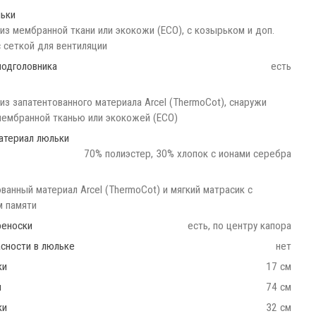
ьки
 из мембранной ткани или экокожи (ECO), с козырьком и доп.
с сеткой для вентиляции
подголовника
есть
из запатентованного материала Arcel (ThermoCot), снаружи
ембранной тканью или экокожей (ECO)
атериал люльки
70% полиэстер, 30% хлопок с ионами серебра
ванный материал Arcel (ThermoCot) и мягкий матрасик с
 памяти
реноски
есть, по центру капора
сности в люльке
нет
ки
17 см
и
74 см
ки
32 см