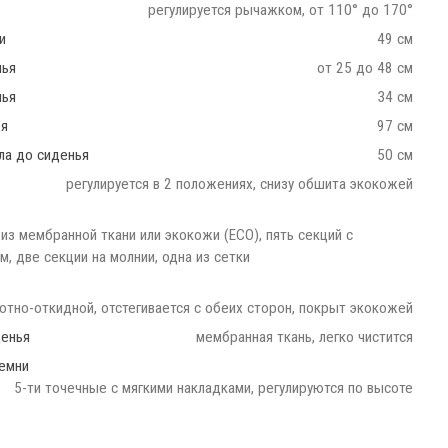
регулируется рычажком, от 110° до 170°
и
49 см
нья
от 25 до 48 см
нья
34 см
ья
97 см
ла до сиденья
50 см
регулируется в 2 положениях, снизу обшита экокожей
из мембранной ткани или экокожи (ECO), пять секций с
, две секции на молнии, одна из сетки
отно-откидной, отстегивается с обеих сторон, покрыт экокожей
денья
мембранная ткань, легко чистится
емни
5-ти точечные с мягкими накладками, регулируются по высоте