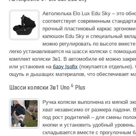
Автолюлька Elo Lux Edu Sky – это обн
соответствует современным стандарт
прочный пластиковый каркас эргономи
капюшон Edu Sky и специальный вкла
можно регулировать по высоте вместе
легко устанавливается на шасси коляски с помощью
комплект коляски 3в1. В автомобиле её можно зак
или установив на
базу Isofix
(покупается отдельно).
ощупь и дышащих материалов, что обеспечивает 
6
Шасси коляски 3в1 Uno
Plus
Ручка коляски выполнена из мягкой 
хват независимо от размера ладони. В
под рост родителей – для смены поло
кнопки и установить удобный уровень
складывается вместе с прогулочным б