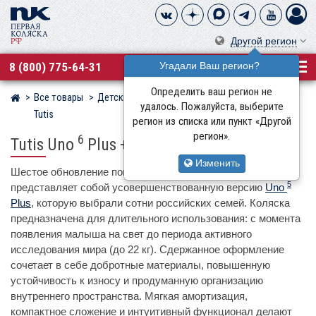
Другой регион
8 (800) 775-64-31
Угадали Ваш регион?
Определить ваш регион не
Все товары
Детские коляски
Детские коляски 3 в 1
Магазин детских колясок
удалось. Пожалуйста, выберите
Tutis
регион из списка или пункт «Другой
регион».
6
Tutis Uno
Plus + Elo Lux
Изменить
Шестое обновление популярной линейки Tutis Uno
5
представляет собой усовершенствованную версию
Uno
Plus
, которую выбрали сотни российских семей. Коляска
предназначена для длительного использования: с момента
появления малыша на свет до периода активного
исследования мира (до 22 кг). Сдержанное оформление
сочетает в себе добротные материалы, повышенную
устойчивость к износу и продуманную организацию
внутреннего пространства. Мягкая амортизация,
компактное сложение и интуитивный функционал делают