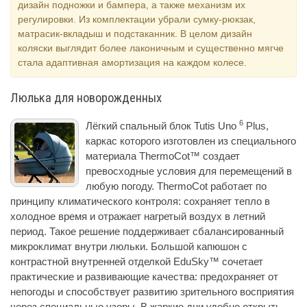
дизайн подножки и бампера, а также механизм их
регулировки. Из комплектации убрали сумку-рюкзак,
матрасик-вкладыш и подстаканник. В целом дизайн
коляски выглядит более лаконичным и существенно мягче
стала адаптивная амортизация на каждом колесе.
Люлька для новорожденных
6
Лёгкий спальный блок Tutis Uno
Plus,
каркас которого изготовлен из специального
материала ThermoCot™ создает
превосходные условия для перемещений в
любую погоду. ThermoCot работает по
принципу климатического контроля: сохраняет тепло в
холодное время и отражает нагретый воздух в летний
период. Такое решение поддерживает сбалансированный
микроклимат внутри люльки. Большой капюшон с
контрастной внутренней отделкой EduSky™ сочетает
практические и развивающие качества: предохраняет от
непогоды и способствует развитию зрительного восприятия
через специальные узоры. В жаркие дни удобно открыть