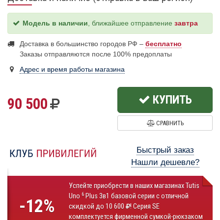
Модель в наличии
, ближайшее отправление
завтра
Доставка в большинство городов РФ –
бесплатно
Заказы отправляются после 100% предоплаты
Адрес и время работы магазина
КУПИТЬ
90 500
СРАВНИТЬ
Быстрый заказ
Нашли дешевле?
Успейте приобрести в наших магазинах Tutis
6
Uno
Plus 3в1 базовой серии с отличной
-12%
скидкой до 10 600
! Серия SE
комплектуется фирменной сумкой-рюкзаком