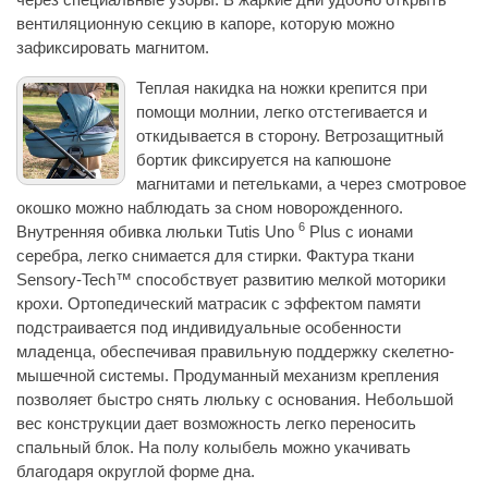
вентиляционную секцию в капоре, которую можно
зафиксировать магнитом.
Теплая накидка на ножки крепится при
помощи молнии, легко отстегивается и
откидывается в сторону. Ветрозащитный
бортик фиксируется на капюшоне
магнитами и петельками, а через смотровое
окошко можно наблюдать за сном новорожденного.
6
Внутренняя обивка люльки Tutis Uno
Plus с ионами
серебра, легко снимается для стирки. Фактура ткани
Sensory-Tech™ способствует развитию мелкой моторики
крохи. Ортопедический матрасик с эффектом памяти
подстраивается под индивидуальные особенности
младенца, обеспечивая правильную поддержку скелетно-
мышечной системы. Продуманный механизм крепления
позволяет быстро снять люльку с основания. Небольшой
вес конструкции дает возможность легко переносить
спальный блок. На полу колыбель можно укачивать
благодаря округлой форме дна.