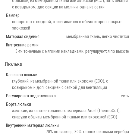
большой, из мембранной ткани или экокожи (ECO), пять секций
с козырьком, две секции на молнии, одна из сетки
Бампер
поворотно-откидной, отстегивается с обеих сторон, покрыт
экокожей
Материал сиденья
мембранная ткань, легко чистится
Внутренние ремни
5-ти точечные с мягкими накладками, регулируются по высоте
Люлька
Капюшон люльки
глубокий, из мембранной ткани или экокожи (ECO), с
козырьком и доп. секцией с сеткой для вентиляции
Регулировка подголовника
есть
Борта люльки
жёсткие, из запатентованного материала Arcel (ThermoCot),
снаружи обшиты мембранной тканью или экокожей (ECO)
Внутренний материал люльки
70% полиэстер, 30% хлопок с ионами серебра