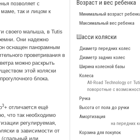
Возраст и вес ребенка
нья позволяет с
 маме, так и лицом к
Минимальный возраст ребенк
Максимальный вес ребенка
и своего малыша, в Tutis
Шасси коляски
ремни. Они надежно
шон оснащен панорамным
Диаметр передних колес
тельного проветривания в
Диаметр задних колес
 ветра можно раскрыть
Ширина колесной базы
ществом этой коляски
Колеса
прогулочного блока.
All-Road Technology от Tu
поворотные с возможнос
Ручка
3
o
+ отличается ещё
Высота от пола до ручки
ю, что так необходимо
Амортизация
ртизации регулируемая,
на передних к
оляски в зависимости от
Корзина для покупок
а (спальный или