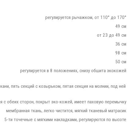
регулируется рычажком, от 110° до 170°
49 см
от 23 до 49 см
36 см
98 см
50 см
регулируется в 8 положениях, снизу обшита экокожей
ани, пять секций с козырьком, пятая секция на молнии, под ней
ся с обеих сторон, покрыт эко-кожей, имеет паховую перемычку
мембранная ткань, легко чистится, мягкий тканевый матрасик
5-ти точечные с мягкими накладками, регулируются по высоте