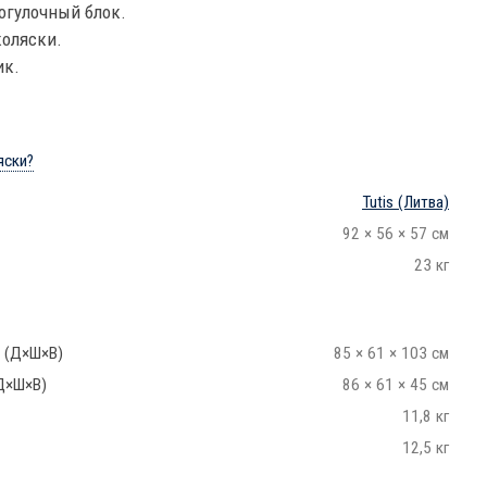
огулочный блок.
коляски.
ик.
яски?
Tutis
(Литва)
92 × 56 × 57 см
23 кг
 (Д×Ш×В)
85 × 61 × 103 см
Д×Ш×В)
86 × 61 × 45 см
11,8 кг
12,5 кг