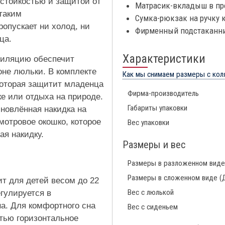
остойкостью и защитой от
Матрасик-вкладыш в пр
таким
Сумка-рюкзак на ручку 
опускает ни холод, ни
Фирменный подстаканн
ца.
Характеристики
тиляцию обеспечит
не люльки. В комплекте
Как мы снимаем размеры с кол
которая защитит младенца
Фирма-производитель
ке или отдыха на природе.
Габариты упаковки
новлённая накидка на
мотровое окошко, которое
Вес упаковки
ая накидку.
Размеры и вес
Размеры в разложенном виде
Размеры в сложенном виде (
т для детей весом до 22
Вес с люлькой
гулируется в
на. Для комфортного сна
Вес с сиденьем
тью горизонтальное