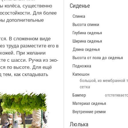
Сиденье
ы колёса, существенно
осостойкости. Для более
Спинка
ены дополнительные
Высота спинки
Глубина сиденья
тся. В сложенном виде
Ширина сиденья
ез труда разместите его в
Длина сиденья
ихожей. При желании
Высота от пола до сиденья
е с шасси. Ручка из эко-
Подножка
тся по высоте. Для ещё
 тем, как складывать
Капюшон
большой, из мембранной тк
сетка
Бампер
отстегивает
Материал сиденья
Внутренние ремни
Люлька