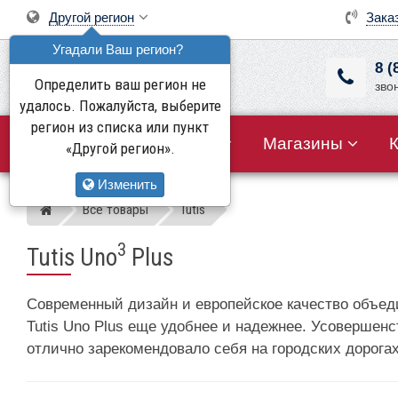
Другой регион
Зака
Угадали Ваш регион?
8 (
Определить ваш регион не
зво
удалось. Пожалуйста, выберите
регион из списка или пункт
Все товары
Акции
Магазины
«Другой регион».
Изменить
Все товары
Tutis
Магазин детских колясок
3
Tutis Uno
Plus
Современный дизайн и европейское качество объедин
Tutis Uno Plus еще удобнее и надежнее. Усовершен
отлично зарекомендовало себя на городских дорогах