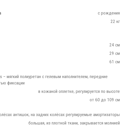
а
с рождения
22 кг
24 см
29 см
61 см
tis – мягкий полиуретан с гелевым наполнителем, передние
тью фиксации
в кожаной оплетке, регулируется по высоте
от 60 до 109 см
олёсах антишок, на задних колёсах регулируемые амортизаторы
большая, из плотной ткани, закрывается молнией