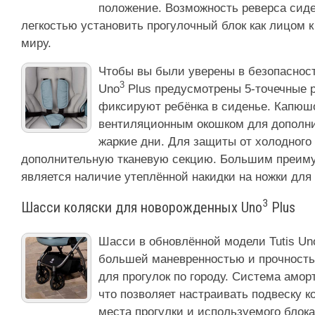
положение. Возможность реверса сиде
легкостью установить прогулочный блок как лицом к
миру.
Чтобы вы были уверены в безопасност
3
Uno
Plus предусмотрены 5-точечные 
фиксируют ребёнка в сиденье. Капю
вентиляционным окошком для дополни
жаркие дни. Для защиты от холодного
дополнительную тканевую секцию. Большим преиму
является наличие утеплённой накидки на ножки для 
3
Шасси коляски для новорожденных Uno
Plus
Шасси в обновлённой модели Tutis Un
большей маневренностью и прочность
для прогулок по городу. Система амо
что позволяет настраивать подвеску к
места прогулки и используемого блок