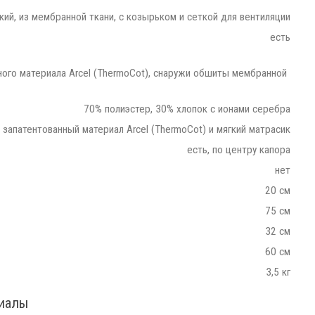
кий, из мембранной ткани, с козырьком и сеткой для вентиляции
есть
ного материала Arcel (ThermoCot), снаружи обшиты мембранной
70% полиэстер, 30% хлопок с ионами серебра
запатентованный материал Arcel (ThermoCot) и мягкий матрасик
есть, по центру капора
нет
20 см
75 см
32 см
60 см
3,5 кг
риалы