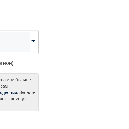
егион)
ства или больше
 вам
моделями
. Звоните
исты помогут