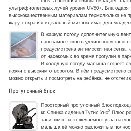
Ions, а внешняя обивка обладает влаг
ультрафиолетовых лучей уровня UV50+. Благодаря 
высококачественным материалам термолюлька не пр
жару, сохраняя идеальный микроклимат для младен
В жаркую погоду дополнительную вен
панорамное окно в удлиненном капюшо
предусмотрена антимоскитная сетка, 
от насекомых во время прогулки в пар
В холодную погоду малыша согреет об
ножки с высоким отворотом. В нём предусмотрено с
можно открыть и посмотреть на ребёнка, не отстёгив
Прогулочный блок
Просторный прогулочный блок подходи
3
кг. Спинка сиденья Тутис Уно
Плюс ре
зависимости от желаемого угла накло
малыша её можно разложить в полнос