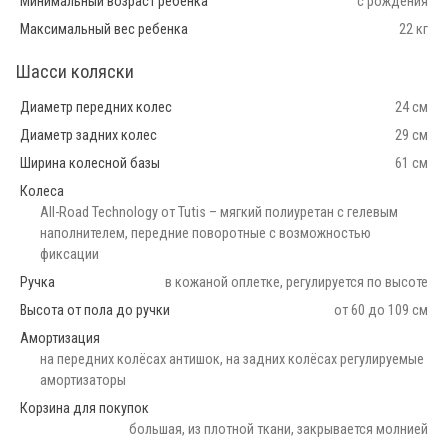
Минимальный возраст ребенка
с рождения
Максимальный вес ребенка
22 кг
Шасси коляски
Диаметр передних колес
24 см
Диаметр задних колес
29 см
Ширина колесной базы
61 см
Колеса
All-Road Technology от Tutis – мягкий полиуретан с гелевым
наполнителем, передние поворотные с возможностью
фиксации
Ручка
в кожаной оплетке, регулируется по высоте
Высота от пола до ручки
от 60 до 109 см
Амортизация
на передних колёсах антишок, на задних колёсах регулируемые
амортизаторы
Корзина для покупок
большая, из плотной ткани, закрывается молнией