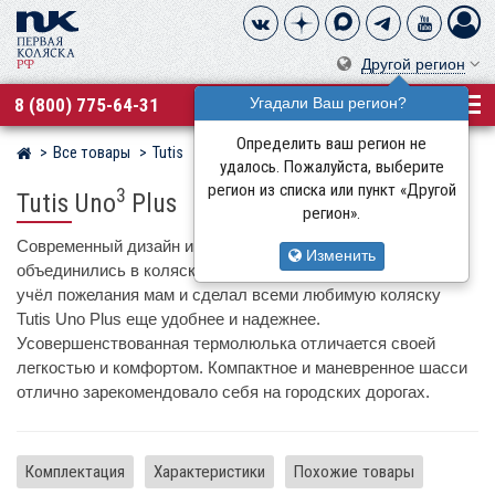
Другой регион
8 (800) 775-64-31
Угадали Ваш регион?
Определить ваш регион не
Все товары
Tutis
Магазин детских колясок
удалось. Пожалуйста, выберите
регион из списка или пункт «Другой
3
Tutis Uno
Plus
регион».
Современный дизайн и европейское качество
Изменить
3
объединились в коляске 2 в 1 Tutis Uno
+. Производитель
учёл пожелания мам и сделал всеми любимую коляску
Tutis Uno Plus еще удобнее и надежнее.
Усовершенствованная термолюлька отличается своей
легкостью и комфортом. Компактное и маневренное шасси
отлично зарекомендовало себя на городских дорогах.
Комплектация
Характеристики
Похожие товары