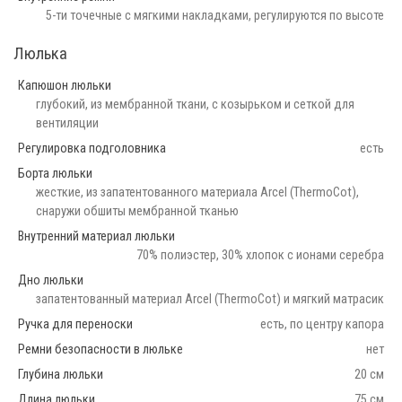
5-ти точечные с мягкими накладками, регулируются по высоте
Люлька
Капюшон люльки
глубокий, из мембранной ткани, с козырьком и сеткой для
вентиляции
Регулировка подголовника
есть
Борта люльки
жесткие, из запатентованного материала Arcel (ThermoCot),
снаружи обшиты мембранной тканью
Внутренний материал люльки
70% полиэстер, 30% хлопок с ионами серебра
Дно люльки
запатентованный материал Arcel (ThermoCot) и мягкий матрасик
Ручка для переноски
есть, по центру капора
Ремни безопасности в люльке
нет
Глубина люльки
20 см
Длина люльки
75 см