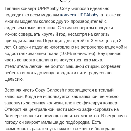
Теплый конверт UPPAbaby Cozy Ganoosh идеально
подходит ко всем моделям
колясок UPPAbaby
, а также ко
многим моделям колясок других производителей с
сиденьем гамачного типа. С этим конвертом прогулки
можно совершать круглый год, несмотря на капризы
природы за окном. Подходит для детей от 3 месяцев до 3
лет. Снаружи изделие изготовлено из ветронепроницаемой и
водоотталкивающей ткани (100% полиэстер). Внутренняя
часть конверта сделана из искусственного меха.
Утеплитель легкий, не боится машиной стирки, согревает
ребенка вплоть до минус двадцати пяти градусов по
Цельсию.
Верхняя часть Cozy Ganoosh превращается в теплый
капюшон. Когда не используется как капюшон, ее можно
завернуть за спинку коляски, плотнее фиксируя конверт.
Отворот на центральной части можно зафиксировать на
бампере коляски с помощью вшитых магнитов. В ветренную
погоду он закроет малыша до подбородка. Есть
возможность расстегнуть нижнюю секцию и благодаря