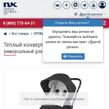
Другой регион
8 (800) 775-64-31
Угадали Ваш регион?
Определить ваш регион не
Все товары
UPPAbaby
Магазин детских колясок
удалось. Пожалуйста, выберите
регион из списка или пункт «Другой
Тёплый конверт-муфта UPPAbaby
регион».
универсальный для прогулочных колясок
Изменить